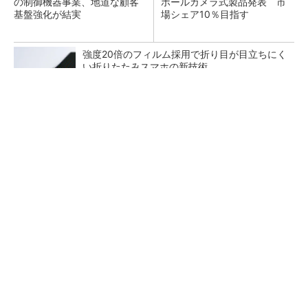
の制御機器事業、地道な顧客
ポールカメラ式製品発表 市
基盤強化が結実
場シェア10％目指す
強度20倍のフィルム採用で折り目が目立ちにく
い折りたたみスマホの新技術
デクセリアルズが東京オフィスを改修したワ
ケ、本社機能を2拠点に
ペロブスカイト太陽電池の量産に有効なイン
ク、従来比で1.5倍の性能向上