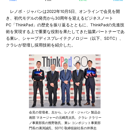
レノボ・ジャパンは2022年10月5日、オンラインで会見を開
き、初代モデルの発売から30周年を迎えるビジネスノート
PC「ThinkPad」の歴史を振り返るとともに、ThinkPadの先進技
術を実現する上で重要な役割を果たしてきた協業パートナーであ
る東レ、シャープディスプレイテクノロジー（以下、SDTC）、
クラレが登壇し採用技術を紹介した。
会見の登壇者。左から、レノボ・ジャパン 製品企
画部 マネージャーの元嶋亮太氏、クラレ クラリー
ノ事業部長の熊野敦氏、東レ コンポジット事業部
門長の溝渕誠氏、SDTC 取締役副社長の伴厚志