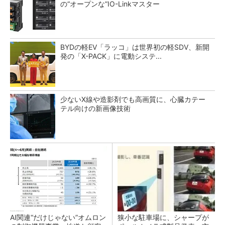
の“オープンな”IO-Linkマスター
BYDの軽EV「ラッコ」は世界初の軽SDV、新開
発の「X-PACK」に電動システ...
少ないX線や造影剤でも高画質に、心臓カテー
テル向けの新画像技術
AI関連“だけじゃない”オムロン
狭小な駐車場に、シャープが