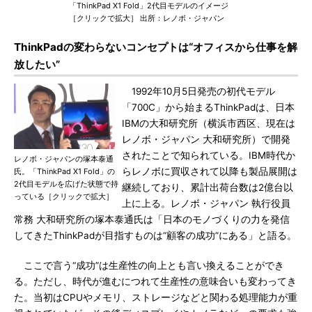
「ThinkPad X1 Fold」2代目モデルのイメージ
［クリックで拡大］ 出所：レノボ・ジャパン
ThinkPadの変わらないコンセプトは“オフィスから仕事を解
放したい”
1992年10月5日発売の初代モデル
「700C」から始まるThinkPadは、日本
IBMの大和研究所（横浜市西区、現在は
レノボ・ジャパン 大和研究所）で開発
されたことで知られている。IBM時代か
レノボ・ジャパンの塚本泰通
らレノボに買収されて以降も製品展開は
氏。「ThinkPad X1 Fold」の
2代目モデルを広げた状態で持
継続しており、累計出荷台数は2億台以
っている［クリックで拡大］
上に上る。レノボ・ジャパン 執行役員
常務 大和研究所の塚本泰通氏は「日本のモノづくりの力を発信
してきたThinkPadが目指すものは“顧客の成功”にある」と語る。
ここで言う“成功”は生産性の向上とも言い換えることができ
る。ただし、時代が進むにつれて生産性の意味合いも変わってき
た。当初はCPUやメモリ、ストレージなどと関わる処理能力が重