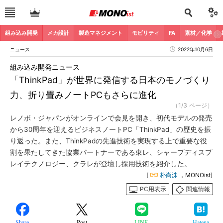
組み込み開発
メカ設計
製造マネジメント
モビリティ
FA
素材／化学
ニュース
2022年10月6日
組み込み開発ニュース
「ThinkPad」が世界に発信する日本のモノづくり
力、折り畳みノートPCもさらに進化
（1/3 ページ）
レノボ・ジャパンがオンラインで会見を開き、初代モデルの発売
から30周年を迎えるビジネスノートPC「ThinkPad」の歴史を振
り返った。また、ThinkPadの先進技術を実現する上で重要な役
割を果たしてきた協業パートナーである東レ、シャープディスプ
レイテクノロジー、クラレが登壇し採用技術を紹介した。
[
朴尚洙
，MONOist]
PC用表示
関連情報
Share
Post
LINE
Hatena