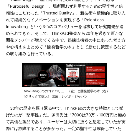
「Purposeful Design」、場所問わず利用するための堅牢性と信
頼性にこだわった「Trusted Quality」、新技術を積極的に取り入
れて継続的なイノベーションを実現する「Relentless
Innovation」という3つのコアバリューを追求して研究開発が進
められてきた。そして、ThinkPad発売から20年を過ぎて新たな
開発メンバーが増えてくる中で、熟練技術者の中にあった考え方
や心構えをまとめて「開発哲学の木」として新たに策定するなど
の取り組みも行っている。
ThinkPadの3つのコアバリュー（左）と開発哲学の木（右）
［クリックで拡大］ 出所：レノボ・ジャパン
30年の歴史を振り返る中で、ThinkPadの大きな特徴として挙
げたのが「堅牢性」だ。塚田氏は「700Cは70万～100万円と極め
て高価な製品であり、ユーザーは大切に扱うと想定していたが実
際には故障することが多かった。一定の堅牢性は確保していた