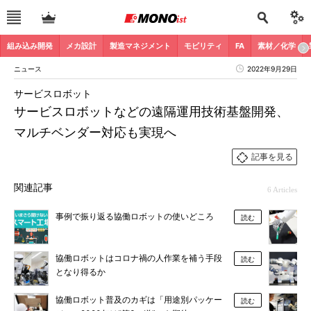
組み込み開発
メカ設計
製造マネジメント
モビリティ
FA
素材／化学
ニュース
2022年9月29日
サービスロボット
サービスロボットなどの遠隔運用技術基盤開発、
マルチベンダー対応も実現へ
記事を見る
関連記事
6 Articles
事例で振り返る協働ロボットの使いどころ
読む
協働ロボットはコロナ禍の人作業を補う手段
読む
となり得るか
協働ロボット普及のカギは「用途別パッケー
読む