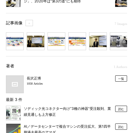
ジ」、2020年は“第3の道”にも期待
記事画像
＋
7 Images
1
2
3
4
5
6
7
著者
1 Authors
長沢正博
一覧
1058 Articles
最新 3 件
ソディック光コネクター向け“3種の神器”受注殺到、業
読む
績見通しも上方修正
AI／データセンターで複合マシンの受注拡大、第1四半
読む
期過去最高のアマダ