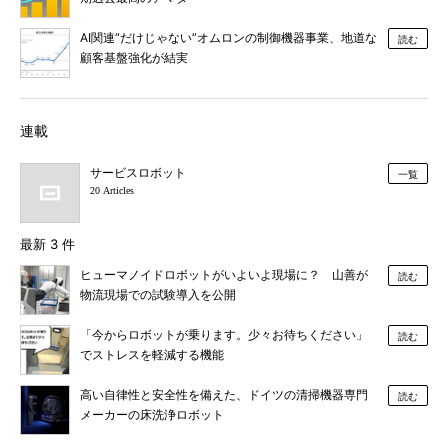
AI関連“だけじゃない”オムロンの制御機器事業、地道な
読む
顧客基盤強化が結実
連載
サービスロボット
一覧
20 Articles
最新 3 件
ヒューマノイドロボットがいよいよ現場に？ 山善が
読む
物流現場での試験導入を公開
「今からロボットが乗ります。少々お待ちください」
読む
でストレスを軽減する機能
高い自律性と安全性を備えた、ドイツの清掃機器専門
読む
メーカーの床洗浄ロボット