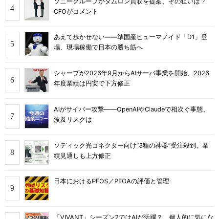
ソニーグループがタムロン買収を提案、その狙いは？
CFOがコメント
あえて歩かせない――準国産ヒューマノイド「D1」登
場、現場稼働で日本の勝ち筋へ
シャープが2026年9月からAIサーバ事業を開始、2026
年度業績は円安で下方修正
AIがサイバー攻撃――OpenAIやClaudeで相次ぐ事態、
波及リスクは
ソディック光コネクター向け“3種の神器”受注殺到、業
績見通しも上方修正
日本におけるPFOS／PFOAの評価と管理
「VIVANT」シーズン2ではAIが活躍？ 個人的に気にな