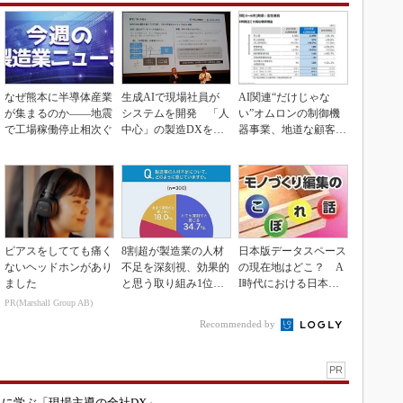
なぜ熊本に半導体産業
生成AIで現場社員が
AI関連“だけじゃな
が集まるのか――地震
システムを開発 「人
い”オムロンの制御機
で工場稼働停止相次ぐ
中心」の製造DXを自
器事業、地道な顧客基
走させた3社の方法
盤強化が結実
ピアスをしてても痛く
8割超が製造業の人材
日本版データスペース
ないヘッドホンがあり
不足を深刻視、効果的
の現在地はどこ？ A
ました
と思う取り組み1位は
I時代における日本の
待遇改善
勝ち筋について
PR(Marshall Group AB)
Recommended by
PR
コに学ぶ「現場主導の全社DX」