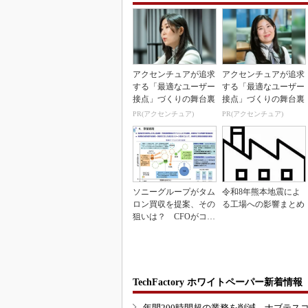
アクセンチュアが追求
アクセンチュアが追求
する「最適なユーザー
する「最適なユーザー
接点」づくりの舞台裏
接点」づくりの舞台裏
PR(アクセンチュア)
PR(アクセンチュア)
ソニーグループがタム
令和8年熊本地震によ
ロン買収を提案、その
る工場への影響まとめ
狙いは？ CFOがコメ
ント
TechFactory ホワイトペーパー新着情報
年間200時間超の業務を削減、ナブテス