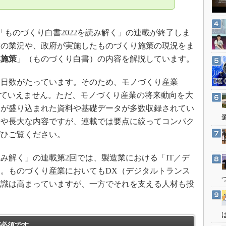
3Dプリンタ
産業オープンネット展
デジタルツインとCAE
ものづくり白書2022を読み解く」の連載が終了しま
S＆OP
業の業況や、政府が実施したものづくり施策の現況をま
インダストリー4.0
興施策
」（ものづくり白書）の内容を解説しています。
イノベーション
日数がたっています。そのため、モノづくり産業
製造業ビッグデータ
していえません。ただ、モノづくり産業の将来動向を大
メイドインジャパン
点が盛り込まれた資料や基礎データが多数収録されてい
植物工場
やや長大な内容ですが、連載では要点に絞ってコンパク
知財マネジメント
ぜひご覧ください。
海外生産
読み解く」の連載第2回では、製造業における「IT／デ
グローバル設計・開発
。ものづくり産業においてもDX（デジタルトランス
制御セキュリティ
認識は高まっていますが、一方でそれを支える人材も投
新型コロナへの対応
。
必須です