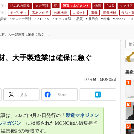
程別：
組み込み開発
メカ設計
製造マネジメント
物流
R＆D
キャリア
FA
業別：
モビリティ
素材／化学
医療機器
ロボット
電機
産業機械
食品・
炭素
サステナ設計
エッジ逆襲
品質
展示会
特集
メ
IoT
AI
ebook
伝承
組み込み開発
CEATEC
読者調査まとめ
編集後記
人材、大手製造業は確保に急ぐ：...
JIMTOF
保全
メカ設計
つながるクルマ
組込み/エッジ コンピューティング
ス
 AI
製造マネジメント
5G
展＆IoT/5Gソリューション展
VR／AR
FA
人材、大手製造業は確保に急ぐ
IIFES
モビリティ
フィールドサービス
国際ロボット展
素材／化学
FPGA
製造
ジャパンモビリティショー
[
池谷翼
，
MONOist
]
組み込み画像技術
TECHNO-FRONTIER
組み込みモデリング
人テク展
見る
Share
Windows Embedded
スマート工場EXPO
車載ソフト開発
EdgeTech+
は、2022年9月27日発行の「
製造マネジメン
ISO26262
日本ものづくりワールド
ルマガジン
」に掲載されたMONOistの編集担当
無償設計ツール
る編集後記の転載です。
AUTOMOTIVE WORLD