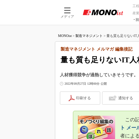
工
産
メディア
脱
つながる技術
AI×技術
MONOist
>
製造マネジメント
>
量も質も足りないIT
つながる工場
AI×設備
つながるサービ
Physical
製造マネジメント メルマガ 編集後記
量も質も足りないIT
人材獲得競争が過熱していきそうです。
2022年09月27日 12時00分 公開
印刷する
通知する
この記事
ト メー
者によ