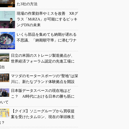
た3社の方法
現場の作業効率やミスを改善 XRグ
ラス「MiRZA」が可能にするピッキ
ングDXの未来
いくら部品を集めても納期が遅れる
不思議、「納期順守率」に潜むワナ
日立の米国のストレージ製造拠点が、
世界経済フォーラム認定の先進工場に
選出
マツダのモータースポーツの“聖地”は深
川に、新たなブランド体験拠点を開設
日本版データスペースの現在地はど
こ？ AI時代における日本の勝ち筋に
ついて
【クイズ】ソニーグループから買収提
案を受けたタムロン、現在の筆頭株主
は？