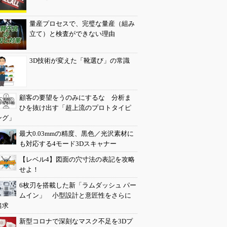
量産プロセスで、完璧な量産（組み
立て）と検査ができない理由
3D技術が変えた「靴選び」の常識
顧客の要望をうのみにするな 分析ま
ひを抜け出す「超上流のプロトタイピ
ング」
最大0.03mmの精度、黒色／光沢素材に
も対応する4モード3Dスキャナー
【レベル4】図面の穴寸法の表記を攻略
せよ！
6枚刃を搭載した新「ラムダッシュ パー
ムイン」 小型設計と意匠性をさらに
追求
新型コロナで深刻なマスク不足を3Dプ