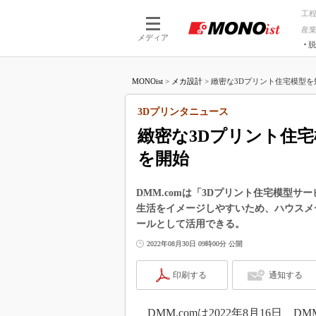
工
産
メディア
脱
つながる技術
AI×技術
MONOist
>
メカ設計
>
緻密な3Dプリント住宅模型を短
つながる工場
AI×設備
つながるサービ
Physical
3Dプリンタニュース
緻密な3Dプリント住
を開始
DMM.comは「3Dプリント住宅模型
生活をイメージしやすいため、ハウスメ
ールとして活用できる。
2022年08月30日 09時00分 公開
印刷する
通知する
DMM.comは2022年8月16日、DM