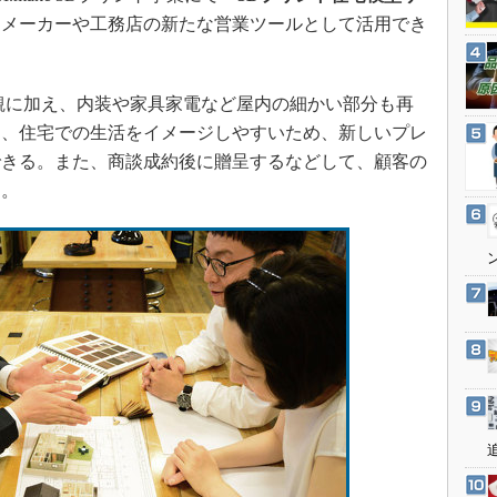
3Dプリンタ
産業オープンネット展
スメーカーや工務店の新たな営業ツールとして活用でき
デジタルツインとCAE
S＆OP
観に加え、内装や家具家電など屋内の細かい部分も再
インダストリー4.0
て、住宅での生活をイメージしやすいため、新しいプレ
イノベーション
できる。また、商談成約後に贈呈するなどして、顧客の
製造業ビッグデータ
る。
メイドインジャパン
植物工場
知財マネジメント
海外生産
グローバル設計・開発
制御セキュリティ
新型コロナへの対応