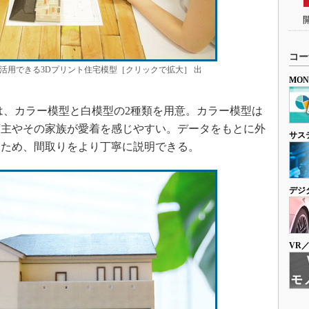
コー
活用できる3Dプリント住宅模型［クリックで拡大］ 出
MO
、カラー模型と白模型の2種類を用意。カラー模型は
頼主やその家族が愛着を感じやすい。データをもとに外
サス
るため、間取りをより丁寧に説明できる。
デジ
VR