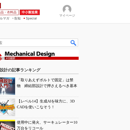
薬品・衣料品
中小製造業
マイページ
ルマガ
告知
Special
設計の記事ランキング
「取りあえずボルトで固定」は禁
物 締結部設計で押さえるべき基本
【レベル14】生成AIを味方に、3D
CADを使いこなそう！
使用中に発火、サーキュレーター10
万台をリコール