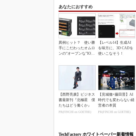
あなたにおすすめ
異例ヒット？ 使い勝
【レベル14】生成AI
手にこだわったオムロ
を味方に、3D CADを
ンの“オープンな”IO-L
使いこなそう！
inkマスター
【西野亮廣】ビジネス
【見城徹×藤田晋】AI
書最新刊『北極星 僕
時代でも変わらない経
たちはどう働くか』
営者の本質
PR(FINCHI on GOETHE)
PR(FINCHI on GOETHE)
TechFactory ホワイトペーパー新着情報