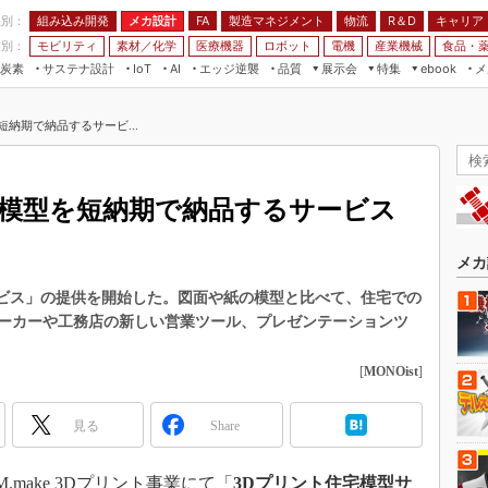
程別：
組み込み開発
メカ設計
製造マネジメント
物流
R＆D
キャリア
FA
業別：
モビリティ
素材／化学
医療機器
ロボット
電機
産業機械
食品・
炭素
サステナ設計
エッジ逆襲
品質
展示会
特集
メ
IoT
AI
ebook
伝承
組み込み開発
CEATEC
読者調査まとめ
編集後記
納期で納品するサービ...
JIMTOF
保全
メカ設計
つながるクルマ
組込み/エッジ コンピューティング
ス
 AI
製造マネジメント
5G
展＆IoT/5Gソリューション展
VR／AR
FA
宅模型を短納期で納品するサービス
IIFES
モビリティ
フィールドサービス
国際ロボット展
素材／化学
FPGA
メカ
ジャパンモビリティショー
組み込み画像技術
サービス」の提供を開始した。図面や紙の模型と比べて、住宅での
TECHNO-FRONTIER
ーカーや工務店の新しい営業ツール、プレゼンテーションツ
組み込みモデリング
人テク展
Windows Embedded
[
MONOist
]
スマート工場EXPO
車載ソフト開発
EdgeTech+
見る
Share
ISO26262
日本ものづくりワールド
無償設計ツール
AUTOMOTIVE WORLD
M.make 3Dプリント事業にて「
3Dプリント住宅模型サ