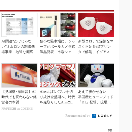
AI関連“だけじゃな
狭小な駐車場に、シャ
新型コロナで深刻なマ
い”オムロンの制御機
ープがポールカメラ式
スク不足を3Dプリン
器事業、地道な顧客基
製品発表 市場シェア
タで解消、イグアスが
盤強化が結実
10％目指す
3Dマスクを開発
【見城徹×藤田晋】AI
AlteraはITバブルを切
あえて歩かせない――
時代でも変わらない経
り抜け全盛期へ、時代
準国産ヒューマノイド
営者の本質
を先取りしたArmコア
「D1」登場、現場稼
＋FPGA...
働で日本の勝ち筋へ
PR(FINCHI on GOETHE)
Recommended by
PR