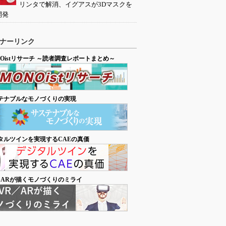
リンタで解消、イグアスが3Dマスクを
開発
ナーリンク
NOistリサーチ ～読者調査レポートまとめ～
テナブルなモノづくりの実現
タルツインを実現するCAEの真価
／ARが描くモノづくりのミライ