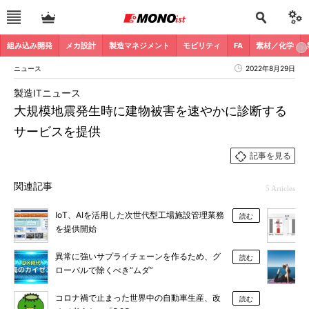
組み込み開発
メカ設計
製造マネジメント
モビリティ
FA
素材／化学
ニュース
2022年8月29日
製造ITニュース
大規模地震発生時に建物被害を速やかに診断する
サービスを提供
記事を見る
関連記事
5 Articles
IoT、AIを活用した次世代型工場施設管理業務
読む
を提供開始
異常に強いサプライチェーンを作るため、グ
読む
ローバルで除くべき“ムダ”
コロナ禍で止まった世界中の自動車生産、改
読む