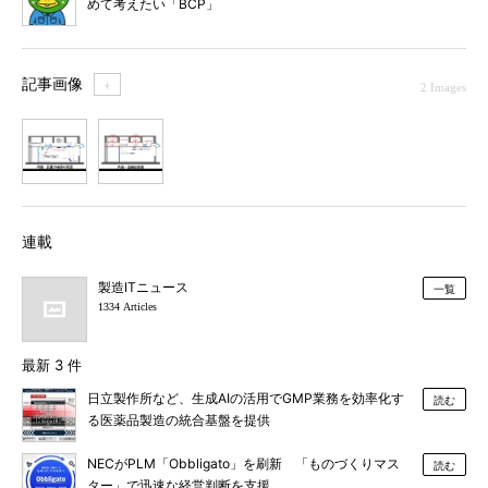
めて考えたい「BCP」
記事画像
＋
2 Images
1
2
連載
製造ITニュース
一覧
1334 Articles
最新 3 件
日立製作所など、生成AIの活用でGMP業務を効率化す
読む
る医薬品製造の統合基盤を提供
NECがPLM「Obbligato」を刷新 「ものづくりマス
読む
ター」で迅速な経営判断を支援