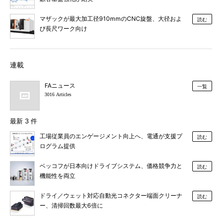
マザックが最大加工径910mmのCNC旋盤、大径およ
読む
び長尺ワーク向け
連載
FAニュース
一覧
3016 Articles
最新 3 件
工場従業員のエンゲージメント向上へ、電通が支援プ
読む
ログラム提供
ベッコフが日本向けドライブシステム、価格競争力と
読む
機能性を両立
ドライ／ウェット対応自動光コネクター端面クリーナ
読む
ー、清掃回数最大6倍に