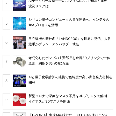
AIがサイバー攻撃――OpenAIやClaudeで相次ぐ事態、
波及リスクは
シリコン量子コンピュータの量産開発へ、インテルの
18Aプロセスを活用
日立建機の新社名「LANDCROS」を世界に発信、大谷
選手がブランドアンバサダー就任
老朽化したポンプの主要部品を金属3Dプリンタで一体
造形、納期を3分の1に短縮
AIと量子化学計算の連携で色純度の高い青色発光材料を
開発
新型コロナで深刻なマスク不足を3Dプリンタで解消、
イグアスが3Dマスクを開発
【レベル14】生成AIを味方に、3D CADを使いこなそ