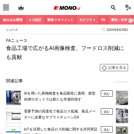
組み込み開発
メカ設計
製造マネジメント
モビリティ
FA
素材／化学
ニュース
2022年8月29日
FAニュース
食品工場で広がるAI画像検査、フードロス削減に
も貢献
記事を見る
関連記事
6 Articles
AIを用いた異物検査を食品製造に適用、新型
読む
自律ロボットでは新たな市場目指す
需要予測の高度化で食品ロス低減、食品メー
読む
カーに必要なサプライチェーンDX
IoTを活用した食品ロス削減に関する共同実証
読む