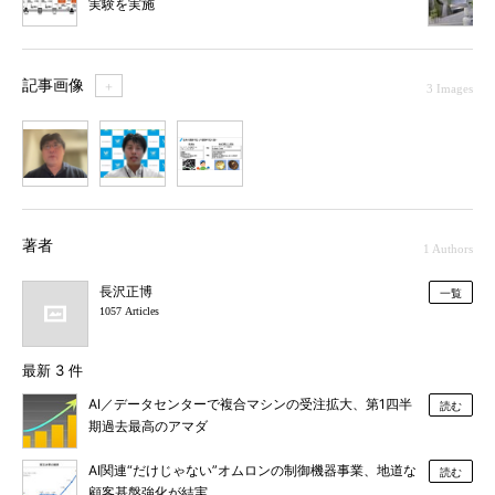
実験を実施
記事画像
＋
3 Images
1
2
3
著者
1 Authors
長沢正博
一覧
1057 Articles
最新 3 件
AI／データセンターで複合マシンの受注拡大、第1四半
読む
期過去最高のアマダ
AI関連“だけじゃない”オムロンの制御機器事業、地道な
読む
顧客基盤強化が結実