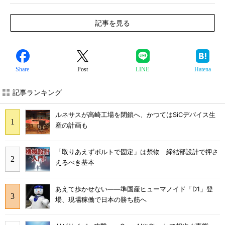
記事を見る
Share
Post
LINE
Hatena
記事ランキング
ルネサスが高崎工場を閉鎖へ、かつてはSiCデバイス生
産の計画も
「取りあえずボルトで固定」は禁物 締結部設計で押さ
えるべき基本
あえて歩かせない――準国産ヒューマノイド「D1」登
場、現場稼働で日本の勝ち筋へ