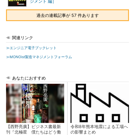
ジメント 編］
過去の連載記事が 57 件あります
関連リンク
≫エンジニア電子ブックレット
≫MONOist製造マネジメントフォーラム
あなたにおすすめ
【西野亮廣】ビジネス書最新
令和8年熊本地震による工場へ
刊『北極星 僕たちはどう働
の影響まとめ