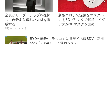
全員がリーダーシップを発揮
新型コロナで深刻なマスク不
し、自分より優れた人財を育
足を3Dプリンタで解消、イグ
成する
アスが3Dマスクを開発
PR(dentsu Japan)
BYDの軽EV「ラッコ」は世界初の軽SDV、新開
発の「X-PACK」に電動システ...
ペロブスカイト太陽電池の量産に有効なイン
ク、従来比で1.5倍の性能向上
【レベル14】生成AIを味方に、3D CADを使い
こなそう！