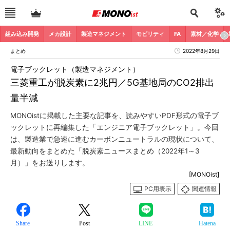
組み込み開発
メカ設計
製造マネジメント
モビリティ
FA
素材／化学
まとめ
2022年8月29日
電子ブックレット（製造マネジメント）
三菱重工が脱炭素に2兆円／5G基地局のCO2排出
量半減
MONOistに掲載した主要な記事を、読みやすいPDF形式の電子ブ
ックレットに再編集した「エンジニア電子ブックレット」。今回
は、製造業で急速に進むカーボンニュートラルの現状について、
最新動向をまとめた「脱炭素ニュースまとめ（2022年1～3
月）」をお送りします。
[MONOist]
PC用表示
関連情報
Share
Post
LINE
Hatena