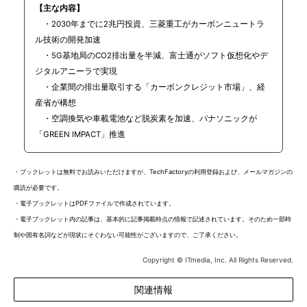
【主な内容】
・2030年までに2兆円投資、三菱重工がカーボンニュートラ
ル技術の開発加速
・5G基地局のCO2排出量を半減、富士通がソフト仮想化やデ
ジタルアニーラで実現
・企業間の排出量取引する「カーボンクレジット市場」、経
産省が構想
・空調換気や車載電池など脱炭素を加速、パナソニックが
「GREEN IMPACT」推進
・ブックレットは無料でお読みいただけますが、TechFactoryの利用登録および、メールマガジンの
購読が必要です。
・電子ブックレットはPDFファイルで作成されています。
・電子ブックレット内の記事は、基本的に記事掲載時点の情報で記述されています。そのため一部時
制や固有名詞などが現状にそぐわない可能性がございますので、ご了承ください。
Copyright © ITmedia, Inc. All Rights Reserved.
関連情報