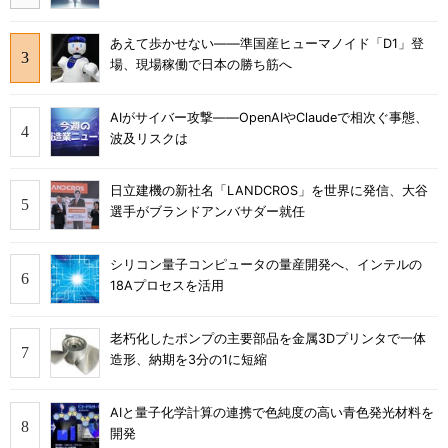
あえて歩かせない――準国産ヒューマノイド「D1」登
場、現場稼働で日本の勝ち筋へ
AIがサイバー攻撃――OpenAIやClaudeで相次ぐ事態、
波及リスクは
日立建機の新社名「LANDCROS」を世界に発信、大谷
選手がブランドアンバサダー就任
シリコン量子コンピュータの量産開発へ、インテルの
18Aプロセスを活用
老朽化したポンプの主要部品を金属3Dプリンタで一体
造形、納期を3分の1に短縮
AIと量子化学計算の連携で色純度の高い青色発光材料を
開発