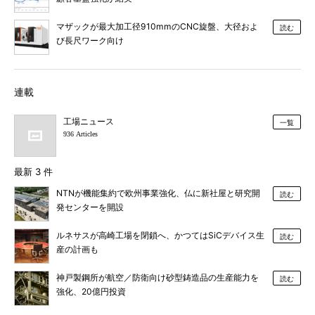
マザックが最大加工径910mmのCNC旋盤、大径およ
読む
び長尺ワーク向け
連載
工場ニュース
一覧
936 Articles
最新 3 件
NTNが機能集約で欧州事業強化、仏に新社屋と研究開
読む
発センターを開設
ルネサスが高崎工場を閉鎖へ、かつてはSiCデバイス生
読む
産の計画も
神戸製鋼所が航空／防衛向け砂型鋳造品の生産能力を
読む
強化、20億円投資