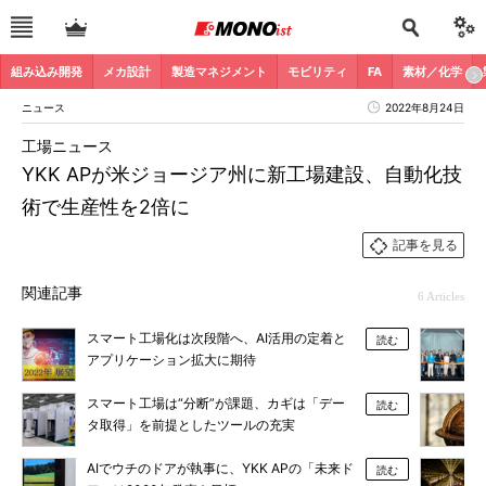
組み込み開発
メカ設計
製造マネジメント
モビリティ
FA
素材／化学
ニュース
2022年8月24日
工場ニュース
YKK APが米ジョージア州に新工場建設、自動化技
術で生産性を2倍に
記事を見る
関連記事
6 Articles
スマート工場化は次段階へ、AI活用の定着と
読む
アプリケーション拡大に期待
スマート工場は“分断”が課題、カギは「デー
読む
タ取得」を前提としたツールの充実
AIでウチのドアが執事に、YKK APの「未来ド
読む