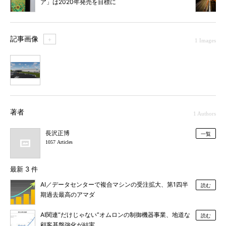
ア」は2020年発売を目標に
記事画像
＋
1 Images
1
著者
1 Authors
長沢正博
一覧
1057 Articles
最新 3 件
AI／データセンターで複合マシンの受注拡大、第1四半
読む
期過去最高のアマダ
AI関連“だけじゃない”オムロンの制御機器事業、地道な
読む
顧客基盤強化が結実