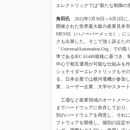
エレクトリックでは“新たな制御の
角田氏
2022年5月30日～6月2
開催された世界最大級の産業見本市「
MESSE（ハノーバーメッセ）」
クも出展した。そこで強く訴えた
「UniversalAutomation.Or
準であるIEC 61449規格に基づ
中心で相互運用が可能な仕組みを
シュナイダーエレクトリックもその
る。日本企業では横河電機が参加
業、ユーザー企業、大学やスター
工場など産業領域のオートメーシ
までハードウェアに依存しており
別のハードウェアを用意し、それ
フトウェアを開発し、個別の設定