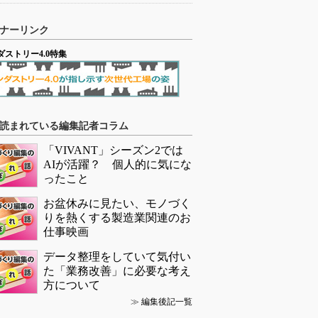
ナーリンク
ダストリー4.0特集
読まれている編集記者コラム
「VIVANT」シーズン2では
AIが活躍？ 個人的に気にな
ったこと
お盆休みに見たい、モノづく
りを熱くする製造業関連のお
仕事映画
データ整理をしていて気付い
た「業務改善」に必要な考え
方について
≫
編集後記一覧