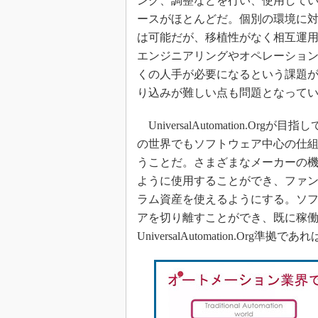
ング、調整などを行い、使用して
ースがほとんどだ。個別の環境に
は可能だが、移植性がなく相互運
エンジニアリングやオペレーショ
くの人手が必要になるという課題
り込みが難しい点も問題となって
UniversalAutomation.
の世界でもソフトウェア中心の仕
うことだ。さまざまなメーカーの
ように使用することができ、ファ
ラム資産を使えるようにする。ソフ
アを切り離すことができ、既に稼
UniversalAutomation.O