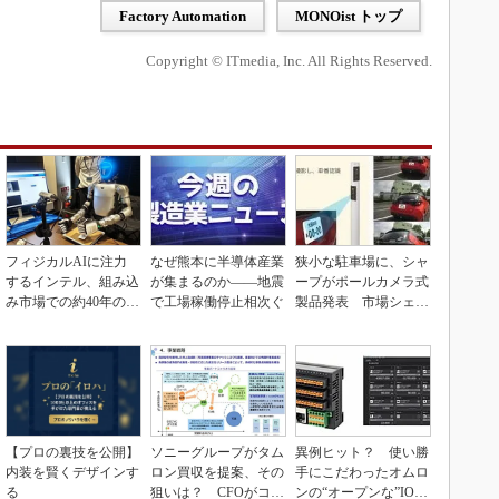
Factory Automation
MONOist トップ
Copyright © ITmedia, Inc. All Rights Reserved.
フィジカルAIに注力
なぜ熊本に半導体産業
狭小な駐車場に、シャ
するインテル、組み込
が集まるのか――地震
ープがポールカメラ式
み市場での約40年の実
で工場稼働停止相次ぐ
製品発表 市場シェア
績を生かせるか
10％目指す
【プロの裏技を公開】
ソニーグループがタム
異例ヒット？ 使い勝
内装を賢くデザインす
ロン買収を提案、その
手にこだわったオムロ
る
狙いは？ CFOがコメ
ンの“オープンな”IO-L