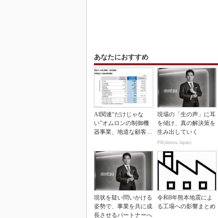
あなたにおすすめ
AI関連“だけじゃな
現場の「生の声」に耳
い”オムロンの制御機
を傾け、真の解決策を
器事業、地道な顧客基
生み出していく
盤強化が結実
PR(dentsu Japan)
現状を疑い問いかける
令和8年熊本地震によ
姿勢で、事業を共に成
る工場への影響まとめ
長させるパートナーへ