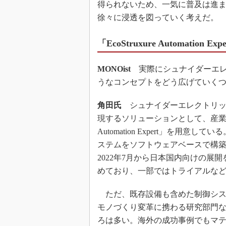
得られないため、一気に普及は進ま
徐々に浸透を図っていく考えだ。
「EcoStruxure Automation
MONOist
実際にシュナイダーエレクトリッ
うなコンセプトをどう広げていく
角田氏
シュナイダーエレクトリックは既に、
現するソリューションとして、産業用IoT基
Automation Expert」を用意
ステムをソフトウェアベースで構
2022年7月から日本国内向けの
めており、一部ではトライアルな
ただ、既存設備も含めた制御シス
モノづくり変革に携わる研究部門
ろは多い。海外の成功事例でもマ