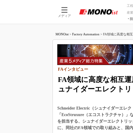
工
産
メディア
脱
つながる技術
AI×技術
MONOist
>
Factory Automation
>
FA領域に高度な相互
つながる工場
AI×設備
つながるサービ
Physical
FAインタビュー
FA領域に高度な相互
ュナイダーエレクトリ
Schneider Electric（シュナ
「EcoStruxure（エコストラクチ
を担当する、シュナイダーエレクトリッ
に、同社のFA領域での取り組みと、国