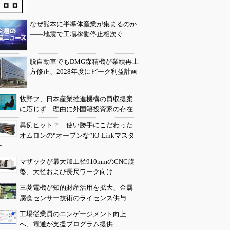
なぜ熊本に半導体産業が集まるのか
――地震で工場稼働停止相次ぐ
脱自動車でもDMG森精機が業績再上
方修正、2028年度にピーク利益計画
牧野フ、日本産業推進機構の買収提案
に応じず 理由に外国籍投資家の存在
異例ヒット？ 使い勝手にこだわった
オムロンの“オープンな”IO-Linkマスタ
ー
マザックが最大加工径910mmのCNC旋
盤、大径および長尺ワーク向け
三菱電機が知的財産活用を拡大、金属
腐食センサー技術のライセンス供与
工場従業員のエンゲージメント向上
へ、電通が支援プログラム提供