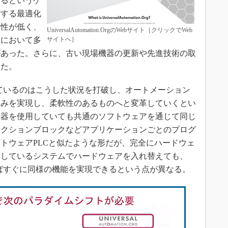
いるというケ
対する最適化
用性が低く、
UniversalAutomation.OrgのWebサイト［クリックでWeb
ンにおいて多
サイトへ］
があった。さらに、古い現場機器の更新や先進技術の取
いた。
Orgが目指しているのはこうした状況を打破し、オートメーション
組みを実現し、柔軟性のあるものへと変革していくとい
機器を使用していても共通のソフトウェアを通じて同じ
ンクションブロックなどアプリケーションごとのプログ
トウェアPLCと似たような形だが、完全にハードウェ
働しているシステムでハードウェアを入れ替えても、
rg準拠であればすぐに同様の機能を実現できるという点が異なる。