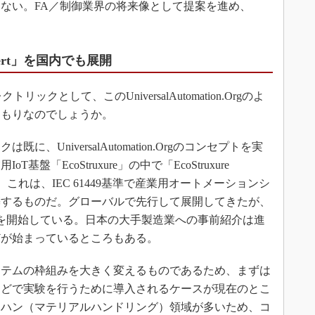
ない。FA／制御業界の将来像として提案を進め、
 Expert」を国内でも展開
クとして、このUniversalAutomation.Orgのよ
つもりなのでしょうか。
UniversalAutomation.Orgのコンセプトを実
盤「EcoStruxure」の中で「EcoStruxure
している。これは、IEC 61449基準で産業用オートメーションシ
築するものだ。グローバルで先行して展開してきたが、
展開を開始している。日本の大手製造業への事前紹介は進
どが始まっているところもある。
テムの枠組みを大きく変えるものであるため、まずは
などで実験を行うために導入されるケースが現在のとこ
テハン（マテリアルハンドリング）領域が多いため、コ