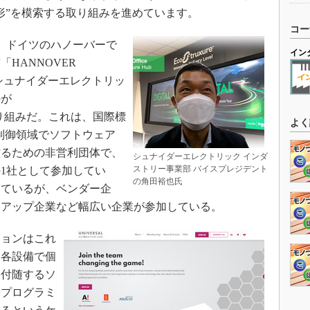
形”を模索する取り組みを進めています。
コー
日に、ドイツのハノーバーで
イン
HANNOVER
にシュナイダーエレクトリッ
のが
g」での取り組みだ。これは、国際標
よく
き、制御領域でソフトウェア
作るための非営利団体で、
シュナイダーエレクトリック インダ
ストリー事業部 バイスプレジデント
1社として参加してい
の角田裕也氏
しているが、ベンダー企
トアップ企業など幅広い企業が参加している。
ョンはこれ
、各設備で個
に付随するソ
やプログラミ