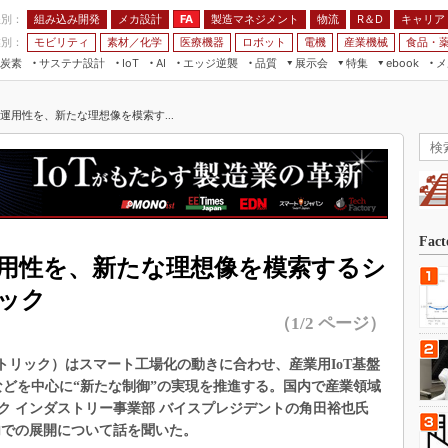
程別：
組み込み開発
メカ設計
製造マネジメント
物流
R＆D
キャリア
FA
業別：
モビリティ
素材／化学
医療機器
ロボット
電機
産業機械
食品・
炭素
サステナ設計
エッジ逆襲
品質
展示会
特集
メ
IoT
AI
ebook
伝承
組み込み開発
CEATEC
読者調査まとめ
編集後記
運用性を、新たな理想像を模索す...
JIMTOF
保全
メカ設計
つながるクルマ
組込み/エッジ コンピューティング
ス
 AI
製造マネジメント
5G
展＆IoT/5Gソリューション展
VR／AR
FA
IIFES
モビリティ
フィールドサービス
国際ロボット展
素材／化学
FPGA
Fac
ジャパンモビリティショー
運用性を、新たな理想像を模索するシ
組み込み画像技術
TECHNO-FRONTIER
ック
組み込みモデリング
人テク展
（1/2 ページ）
Windows Embedded
スマート工場EXPO
車載ソフト開発
イダーエレクトリック）はスマート工場化の動きに合わせ、産業用IoT基盤
EdgeTech+
ャ）」などを中心に“新たな制御”の実現を推進する。国内で産業領域
ISO26262
日本ものづくりワールド
ク インダストリー事業部 バイスプレジデントの角田裕也氏
無償設計ツール
内での展開について話を聞いた。
AUTOMOTIVE WORLD