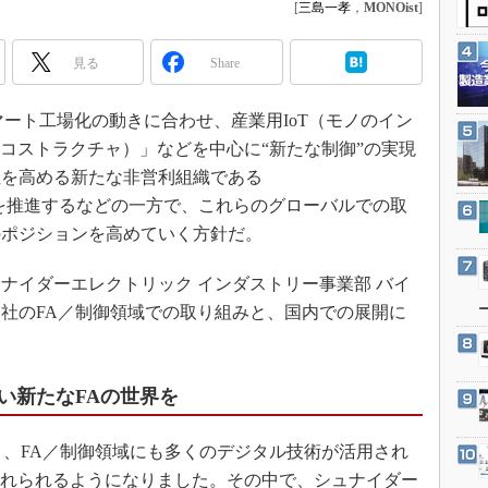
3Dプリンタ
[
三島一孝
，
MONOist
]
産業オープンネット展
デジタルツインとCAE
見る
Share
S＆OP
インダストリー4.0
ricはスマート工場化の動きに合わせ、産業用IoT（モノのイン
イノベーション
re（エコストラクチャ）」などを中心に“新たな制御”の実現
性を高める新たな非営利組織である
製造業ビッグデータ
Org」の活動を推進するなどの一方で、これらのグローバルでの取
メイドインジャパン
のポジションを高めていく方針だ。
植物工場
知財マネジメント
イダーエレクトリック インダストリー事業部 バイ
社のFA／制御領域での取り組みと、国内での展開に
海外生産
グローバル設計・開発
制御セキュリティ
い新たなFAの世界を
新型コロナへの対応
、FA／制御領域にも多くのデジタル技術が活用され
入れられるようになりました。その中で、シュナイダー