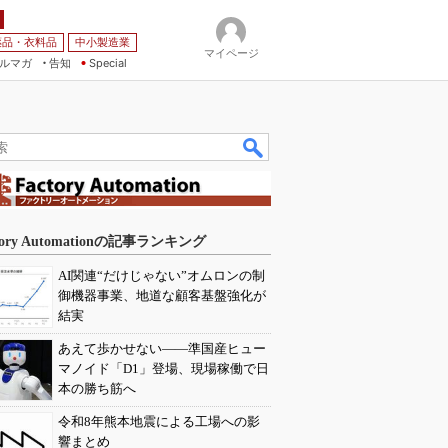
薬品・衣料品
中小製造業
マイページ
ルマガ
告知
Special
tory Automationの記事ランキング
AI関連“だけじゃない”オムロンの制
御機器事業、地道な顧客基盤強化が
結実
あえて歩かせない――準国産ヒュー
マノイド「D1」登場、現場稼働で日
本の勝ち筋へ
令和8年熊本地震による工場への影
響まとめ