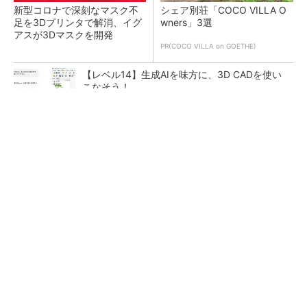
新型コロナで深刻なマスク不
シェア別荘「COCO VILLA O
足を3Dプリンタで解消、イグ
wners」3選
アスが3Dマスクを開発
PR(COCO VILLA on GOETHE)
【レベル14】生成AIを味方に、3D CADを使い
こなそう！
令和8年熊本地震による工場への影響まとめ
狭小な駐車場に、シャープがポールカメラ式製
品発表 市場シェア10％目指す