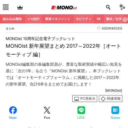
組み込み開発
メカ設計
製造マネジメント
モビリティ
FA
素材／化学
まとめ
2022年8月22日
MONOist 15周年記念電子ブックレット
MONOist 新年展望まとめ 2017～2022年［オート
モーティブ 編］
MONOist編集部の各編集部員が、豊富な取材実績や幅広い知見を
基に「次の1年」を占う『MONOist 新年展望』。本ブックレット
では「オートモーティブフォーラム」に掲載した2017～2022年
の新年展望、合計6本をまとめてお届けします！
[MONOist]
PC用表示
関連情報
Share
Post
LINE
Hatena