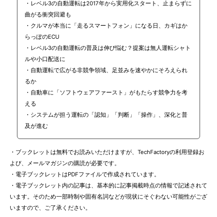
・レベル3の自動運転は2017年から実用化スタート、止まらずに
曲がる衝突回避も
・クルマが本当に「走るスマートフォン」になる日、カギはか
らっぽのECU
・レベル3の自動運転の普及は伸び悩む？提案は無人運転シャト
ルや小口配送に
・自動運転で広がる非競争領域、足並みを速やかにそろえられ
るか
・自動車に「ソフトウェアファースト」がもたらす競争力を考
える
・システムが担う運転の「認知」「判断」「操作」、深化と普
及が進む
・ブックレットは無料でお読みいただけますが、TechFactoryの利用登録お
よび、メールマガジンの購読が必要です。
・電子ブックレットはPDFファイルで作成されています。
・電子ブックレット内の記事は、基本的に記事掲載時点の情報で記述されて
います。そのため一部時制や固有名詞などが現状にそぐわない可能性がござ
いますので、ご了承ください。