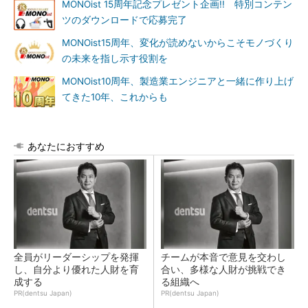
MONOist 15周年記念プレゼント企画!! 特別コンテン
ツのダウンロードで応募完了
MONOist15周年、変化が読めないからこそモノづくり
の未来を指し示す役割を
MONOist10周年、製造業エンジニアと一緒に作り上げ
てきた10年、これからも
あなたにおすすめ
全員がリーダーシップを発揮
チームが本音で意見を交わし
し、自分より優れた人財を育
合い、多様な人財が挑戦でき
成する
る組織へ
PR(dentsu Japan)
PR(dentsu Japan)