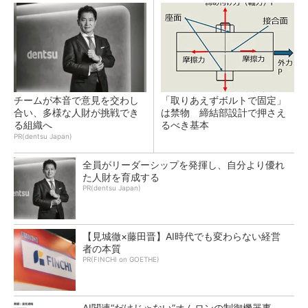
チームが本音で意見を交わし
「取りあえずボルトで固定」
合い、多様な人財が挑戦でき
は禁物 締結部設計で押さえ
る組織へ
るべき基本
PR(dentsu Japan)
全員がリーダーシップを発揮し、自分より優れ
た人財を育成する
PR(dentsu Japan)
【見城徹×藤田晋】AI時代でも変わらない経営
者の本質
PR(FINCHI on GOETHE)
AI関連“だけじゃない”オムロンの制御機器事