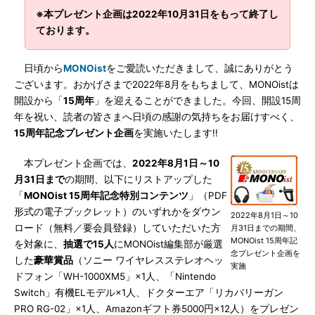
※本プレゼント企画は2022年10月31日をもって終了し
ております。
日頃から
MONOist
をご愛読いただきまして、誠にありがとう
ございます。おかげさまで2022年8月をもちまして、MONOistは
開設から「
15周年
」を迎えることができました。今回、開設15周
年を祝い、読者の皆さまへ日頃の感謝の気持ちをお届けすべく、
15周年記念プレゼント企画
を実施いたします!!
本プレゼント企画では、
2022年8月1日～10
月31日まで
の期間、以下にリストアップした
「
MONOist 15周年記念特別コンテンツ
」（PDF
形式の電子ブックレット）のいずれかをダウン
2022年8月1日～10
ロード（無料／要会員登録）していただいた方
月31日までの期間、
MONOist 15周年記
を対象に、
抽選で15人
にMONOist編集部が厳選
念プレゼント企画を
した
豪華賞品
（ソニー ワイヤレスステレオヘッ
実施
ドフォン「WH-1000XM5」×1人、「Nintendo
Switch」有機ELモデル×1人、ドクターエア「リカバリーガン
PRO RG-02」×1人、Amazonギフト券5000円×12人）をプレゼン