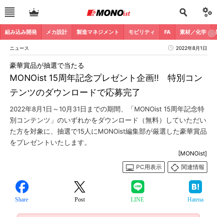
組み込み開発
メカ設計
製造マネジメント
モビリティ
FA
素材／化学
ニュース
2022年8月1日
豪華賞品が抽選で当たる
MONOist 15周年記念プレゼント企画!! 特別コン
テンツのダウンロードで応募完了
2022年8月1日～10月31日までの期間、「MONOist 15周年記念特
別コンテンツ」のいずれかをダウンロード（無料）していただい
た方を対象に、抽選で15人にMONOist編集部が厳選した豪華賞品
をプレゼントいたします。
[MONOist]
PC用表示
関連情報
Share
Post
LINE
Hatena