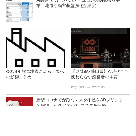
業、地道な顧客基盤強化が結実
令和8年熊本地震による工場へ
【見城徹×藤田晋】AI時代でも
の影響まとめ
変わらない経営者の本質
PR(FINCHI on GOETHE)
新型コロナで深刻なマスク不足を3Dプリンタ
で解消、イグアスが3Dマスクを開発
【レベル14】生成AIを味方に、3D CADを使い