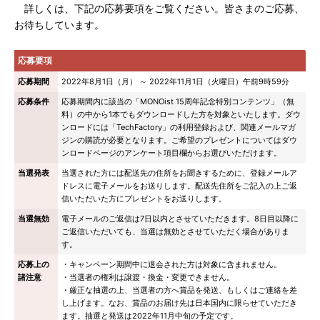
詳しくは、下記の応募要項をご覧ください。皆さまのご応募、
お待ちしています。
応募要項
応募期間
2022年8月1日（月） ～ 2022年11月1日（火曜日）午前9時59分
応募条件
応募期間内に該当の「MONOist 15周年記念特別コンテンツ」（無
料）の中から1本でもダウンロードした方を対象といたします。ダウ
ンロードには「TechFactory」の利用登録および、関連メールマガ
ジンの購読が必要となります。ご希望のプレゼントについてはダウ
ンロードページのアンケート項目欄からお選びいただけます。
当選発表
当選された方には配送先の住所をお聞きするために、登録メールア
ドレスに電子メールをお送りします。配送先住所をご記入の上ご返
信いただいた方にプレゼントをお送りします。
当選無効
電子メールのご返信は7日以内とさせていただきます。8日目以降に
ご返信いただいても、当選は無効とさせていただく場合がありま
す。
応募上の
・キャンペーン期間中に退会された方は対象に含まれません。
諸注意
・当選者の権利は譲渡・換金・変更できません。
・厳正な抽選の上、当選者の方へ賞品を発送、もしくはご連絡を差
し上げます。なお、賞品のお届け先は日本国内に限らせていただき
ます。抽選と発送は2022年11月中旬の予定です。