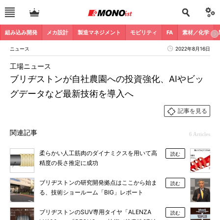
組み込み開発
メカ設計
製造マネジメント
モビリティ
FA
素材／化学
ニュース
2022年8月16日
工場ニュース
ブリヂストンが自社農園への投資強化、AIやビッ
グデータなど最新技術を導入へ
記事を見る
関連記事
6 Articles
柔らかい人工筋肉のダイナミクスを用いて高
読む
精度の長さ推定に成功
ブリヂストンの研究開発拠点はここから始ま
読む
る、技術ショールーム「BIG」レポート
ブリヂストンのSUV専用タイヤ「ALENZA
読む