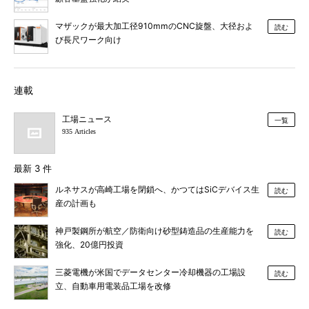
マザックが最大加工径910mmのCNC旋盤、大径およ
読む
び長尺ワーク向け
連載
工場ニュース
一覧
935 Articles
最新 3 件
ルネサスが高崎工場を閉鎖へ、かつてはSiCデバイス生
読む
産の計画も
神戸製鋼所が航空／防衛向け砂型鋳造品の生産能力を
読む
強化、20億円投資
三菱電機が米国でデータセンター冷却機器の工場設
読む
立、自動車用電装品工場を改修