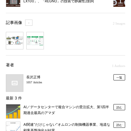
LX100」、「REGNO」の技術で静粛性2割向
上
記事画像
＋
2 Images
1
2
著者
1 Authors
長沢正博
一覧
1057 Articles
最新 3 件
AI／データセンターで複合マシンの受注拡大、第1四半
読む
期過去最高のアマダ
AI関連“だけじゃない”オムロンの制御機器事業、地道な
読む
顧客基盤強化が結実