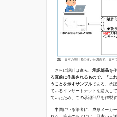
図2
日本の設計者の描いた図面で、日本で
さらに設計は進み、
承認部品
を
る直前に作製されるもので、「こ
うことを示すサンプル
である。承
ているインサートナットを購入し
ていたため、この承認部品を作製
中国にいる筆者に、成形メーカー
れた。筆者のもとには、日本から