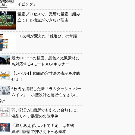
イピング」
量産プロセスで、完璧な量産（組み
立て）と検査ができない理由
3D技術が変えた「靴選び」の常識
最大0.03mmの精度、黒色／光沢素材に
も対応する4モード3Dスキャナー
【レベル4】図面の穴寸法の表記を攻略
せよ！
6枚刃を搭載した新「ラムダッシュ パー
ムイン」 小型設計と意匠性をさらに
追求
弱い部分が1箇所でもあると台無しに、
液晶リペア装置の失敗事例
「取りあえずボルトで固定」は禁物
締結部設計で押さえるべき基本