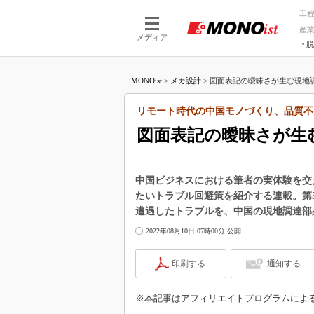
工
産
メディア
脱
つながる技術
AI×技術
MONOist
>
メカ設計
>
図面表記の曖昧さが生む現地調
つながる工場
AI×設備
つながるサービ
Physical
リモート時代の中国モノづくり、品質不
図面表記の曖昧さが生
中国ビジネスにおける筆者の実体験を交
たいトラブル回避策を紹介する連載。第
遭遇したトラブルを、中国の現地調達部
2022年08月10日 07時00分 公開
印刷する
通知する
※本記事はアフィリエイトプログラムによ