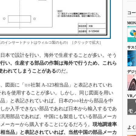
コー
MO
のインサートナットはウィルコ製のもの）［クリックで拡大］
サス
日本で設計を行い、海外で生産することが多い。そう
で行い、生産する部品の作製は海外で行うため、これら
使われてしまうことがある
のだ。
デジ
面に「○○社製 A-123相当品」と表記されていれ
それを使用することが多い。しかし、同じ図面を用い
VR
品」と表記されていれば、日本の○○社から部品を中
でしか入手できない部品であれば日本から輸入するであ
な汎用部品であれば、中国にも製造している部品メーカ
品メーカーから購入することになるだろう。
現地調達率
よく
～相当品」と表記されていれば、当然中国の部品メーカ