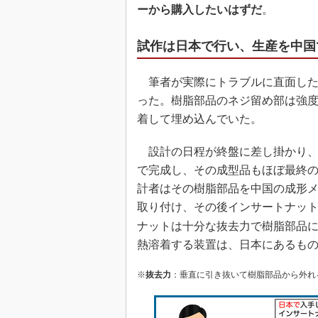
ーから購入したいはずだ
。
試作は日本で行い、生産を中国
筆者が実際にトラブルに直面した
った。樹脂部品のネジ留め部は強
着して埋め込んでいた。
設計の日程が終盤に差し掛かり、
で完成し、その成型品もほぼ最終
計者はその樹脂部品を中国の成形
取り付け、その後インサートナッ
ナットは十分な抜去力で樹脂部品
熱溶着する装置は、日本にあるも
※
抜去力
：垂直に引き抜いて樹脂部品から外れ