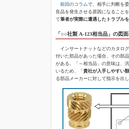
前回のコラム
で、相手に判断を
良品を発生させる原因になること
て
筆者が実際に遭遇したトラブル
「○○社製 A-123相当品」の図
インサートナットなどのカタログ
付いた部品があった場合、その部
がある。「～相当品」の意味は、
いるため、「
貴社が入手しやすい
る部品メーカーに対して指示を出