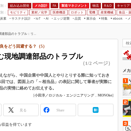
程別：
組み込み開発
メカ設計
製造マネジメント
物流
R＆D
キャリア
FA
業別：
モビリティ
素材／化学
医療機器
ロボット
電機
産業機械
食品・
炭素
サステナ設計
エッジ逆襲
品質
展示会
特集
メ
IoT
AI
ebook
伝承
組み込み開発
CEATEC
読者調査まとめ
編集後記
達部品のトラブル：リ...
JIMTOF
保全
メカ設計
つながるクルマ
組込み/エッジ コンピューティング
ス
 AI
製造マネジメント
5G
良をどう回避する？（5）
展＆IoT/5Gソリューション展
VR／AR
FA
む現地調達部品のトラブル
IIFES
モビリティ
フィールドサービス
（1/2 ページ）
国際ロボット展
素材／化学
FPGA
メカ
ジャパンモビリティショー
えながら、中国企業や中国人とやりとりする際に知っておき
組み込み画像技術
5回では、図面上の「～相当品」の表記に関して筆者が実際に
TECHNO-FRONTIER
品の実情に絡めてお伝えする。
組み込みモデリング
人テク展
[
小田淳／ロジカル・エンジニアリング
，
MONOist
]
Windows Embedded
スマート工場EXPO
車載ソフト開発
見る
EdgeTech+
Share
ISO26262
日本ものづくりワールド
無償設計ツール
る収益を得ています
AUTOMOTIVE WORLD