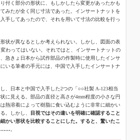
り付く部分の形状に、もしかしたら変更があったかも
してみたが全く同じ寸法であった。インサートナットを
に入手してあったので、それを用いて寸法の比較を行っ
形状が異なるとしか考えられない。しかし、図面の表
で何も変わってはいない。それではと、インサートナットの
え、急きょ日本から試作部品の作製時に使用したインサ
国にいる筆者の手元には、中国で入手したインサートナ
日本と中国で入手した2つの「○○社製 A-123相当
状に見える。部品の直径と高さが4mm程度の小さな円
には熱溶着によって樹脂に食い込むように非常に細かい
いる。しかし、
目視ではその違いを明確に確認すること
の細かい形状を比較することにした。すると、驚いたこ
た……
。