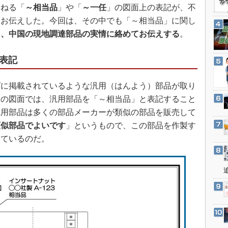
3Dプリンタ
委ねる「
～相当品
」や「
～一任
」の図面上の表記が、不
産業オープンネット展
デジタルツインとCAE
をお伝えした。今回は、その中でも「～相当品」に関し
を、中国の現地調達部品の実情に絡めてお伝えする
。
S＆OP
インダストリー4.0
面表記
イノベーション
製造業ビッグデータ
に掲載されているような汎用（はんよう）部品が取り
メイドインジャパン
品の図面では、汎用部品を「～相当品」と表記すること
汎用部品は多くの部品メーカーが類似の部品を販売して
植物工場
類似部品でよいです
」というもので、この部品を作製す
知財マネジメント
しているのだ。
海外生産
グローバル設計・開発
制御セキュリティ
新型コロナへの対応