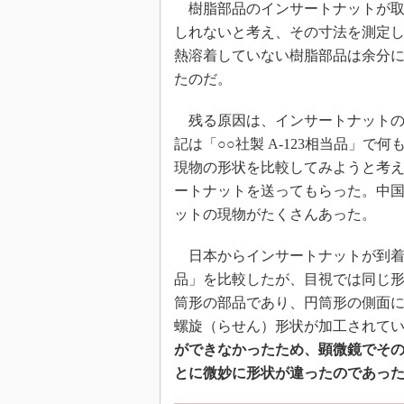
樹脂部品のインサートナットが取
しれないと考え、その寸法を測定
熱溶着していない樹脂部品は余分
たのだ。
残る原因は、インサートナットの
記は「○○社製 A-123相当品」
現物の形状を比較してみようと考
ートナットを送ってもらった。中
ットの現物がたくさんあった。
日本からインサートナットが到着し、
品」を比較したが、目視では同じ形
筒形の部品であり、円筒形の側面
螺旋（らせん）形状が加工されて
ができなかったため、顕微鏡でそ
とに微妙に形状が違ったのであっ