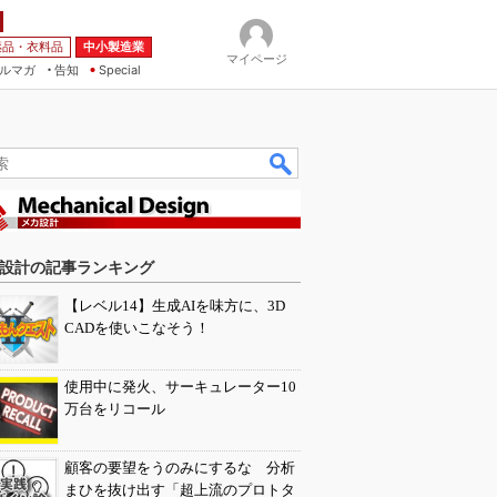
薬品・衣料品
中小製造業
マイページ
ルマガ
告知
Special
設計の記事ランキング
【レベル14】生成AIを味方に、3D
CADを使いこなそう！
使用中に発火、サーキュレーター10
万台をリコール
顧客の要望をうのみにするな 分析
まひを抜け出す「超上流のプロトタ