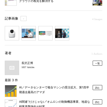
クラウドの相克を解消する
記事画像
＋
4 Images
1
2
3
4
著者
1 Authors
長沢正博
一覧
1057 Articles
最新 3 件
AI／データセンターで複合マシンの受注拡大、第1四半
読む
期過去最高のアマダ
AI関連“だけじゃない”オムロンの制御機器事業、地道な
読む
顧客基盤強化が結実