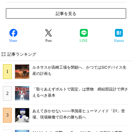
記事を見る
Share
Post
LINE
Hatena
記事ランキング
ルネサスが高崎工場を閉鎖へ、かつてはSiCデバイス生
産の計画も
「取りあえずボルトで固定」は禁物 締結部設計で押さ
えるべき基本
あえて歩かせない――準国産ヒューマノイド「D1」登
場、現場稼働で日本の勝ち筋へ