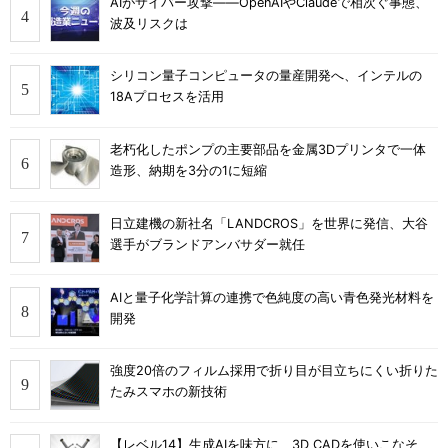
AIがサイバー攻撃――OpenAIやClaudeで相次ぐ事態、
波及リスクは
シリコン量子コンピュータの量産開発へ、インテルの
18Aプロセスを活用
老朽化したポンプの主要部品を金属3Dプリンタで一体
造形、納期を3分の1に短縮
日立建機の新社名「LANDCROS」を世界に発信、大谷
選手がブランドアンバサダー就任
AIと量子化学計算の連携で色純度の高い青色発光材料を
開発
強度20倍のフィルム採用で折り目が目立ちにくい折りた
たみスマホの新技術
【レベル14】生成AIを味方に、3D CADを使いこなそ