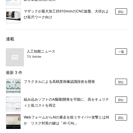
マザックが最大加工径910mmのCNC旋盤、大径およ
読む
び長尺ワーク向け
連載
人工知能ニュース
一覧
721 Articles
最新 3 件
フラクタルによる高精度画像認識技術を開発
読む
組み込みソフトのAI駆動開発を可能に、高セキュリテ
読む
ィと低コストを両立
WebフォームからAIの暴走を狙うサイバー攻撃とは何
読む
か リスク対策の鍵は「AI-CAL」