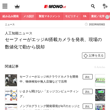
組み込み開発
メカ設計
製造マネジメント
モビリティ
FA
素材／化学
ニュース
2022年8月8日
人工知能ニュース
セーフィーがエッジAI搭載カメラを発表、現場の
数値化で勘から脱却
記事を見る
関連記事
6 Articles
セーフィーがエッジAIクラウドカメラを開発
読む
中、物体検知や無人店舗などで活用
いまさら聞けない「エッジコンピューティン
読む
グ」
ノンプログラミング開発環境がIoTのエッジと
読む