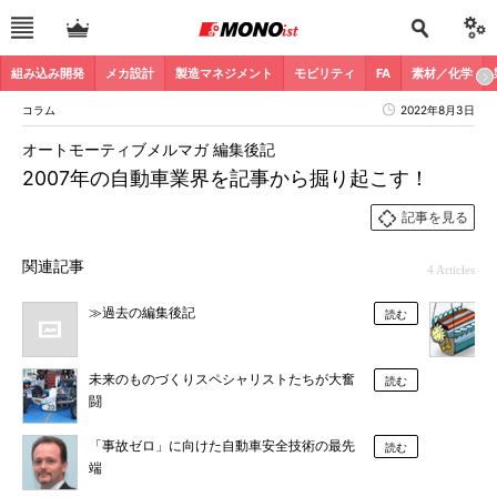
組み込み開発
メカ設計
製造マネジメント
モビリティ
FA
素材／化学
コラム
2022年8月3日
オートモーティブメルマガ 編集後記
2007年の自動車業界を記事から掘り起こす！
記事を見る
関連記事
4 Articles
≫過去の編集後記
読む
未来のものづくりスペシャリストたちが大奮
読む
闘
「事故ゼロ」に向けた自動車安全技術の最先
読む
端