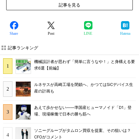
記事を見る
Share
Post
LINE
Hatena
記事ランキング
機械設計者が思わず「簡単に言うなや！」と身構える要
求6選【前編】
ルネサスが高崎工場を閉鎖へ、かつてはSiCデバイス生
産の計画も
あえて歩かせない――準国産ヒューマノイド「D1」登
場、現場稼働で日本の勝ち筋へ
ソニーグループがタムロン買収を提案、その狙いは？
CFOがコメント