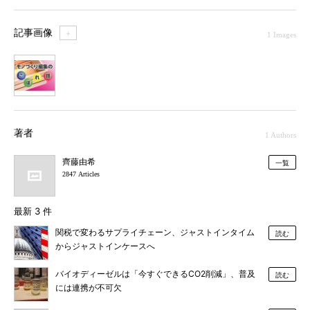
記事画像
＋
1 Images
1
著者
1 Authors
齊藤由希
一覧
2847 Articles
最新 3 件
関税で変わるサプライチェーン、ジャストインタイム
読む
からジャストインケースへ
バイオディーゼルは「今すぐできるCO2削減」、普及
読む
には連携が不可欠