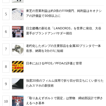
東芝の営業利益は約3倍の1119億円、純利益はキオクシ
アの評価益で30倍以上に
日立建機の新社名「LANDCROS」を世界に発信、大谷
選手がブランドアンバサダー就任
老朽化したポンプの主要部品を金属3Dプリンタで一体
造形、納期を3分の1に短縮
日本におけるPFOS／PFOAの評価と管理
強度20倍のフィルム採用で折り目が目立ちにくい折りた
たみスマホの新技術
「取りあえずボルトで固定」は禁物 締結部設計で押さ
えるべき基本