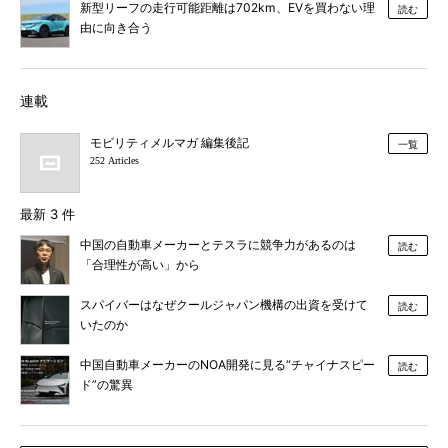
新型リーフの走行可能距離は702km、EVを買わない理
読む
由に向き合う
連載
モビリティメルマガ 編集後記
一覧
252 Articles
最新 3 件
中国の自動車メーカーとテスラに競争力があるのは
読む
「合理性が高い」から
スパイバーはなぜクールジャパン機構の出資を受けて
読む
いたのか
中国自動車メーカーのNOA開発に見る“チャイナスピー
読む
ド”の驚異