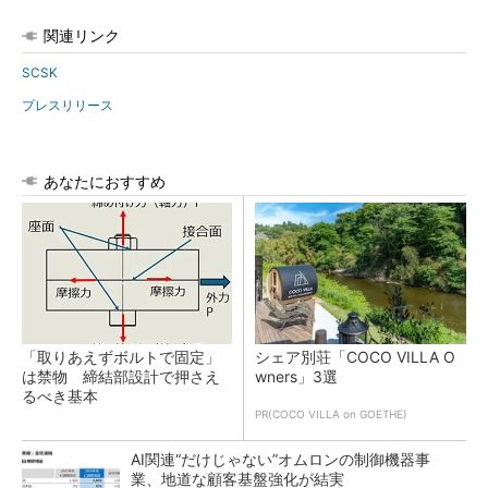
関連リンク
SCSK
プレスリリース
あなたにおすすめ
「取りあえずボルトで固定」
シェア別荘「COCO VILLA O
は禁物 締結部設計で押さえ
wners」3選
るべき基本
PR(COCO VILLA on GOETHE)
AI関連“だけじゃない”オムロンの制御機器事
業、地道な顧客基盤強化が結実