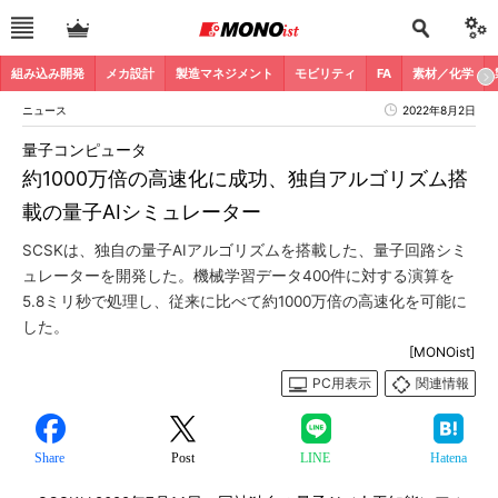
組み込み開発
メカ設計
製造マネジメント
モビリティ
FA
素材／化学
ニュース
2022年8月2日
量子コンピュータ
約1000万倍の高速化に成功、独自アルゴリズム搭
載の量子AIシミュレーター
SCSKは、独自の量子AIアルゴリズムを搭載した、量子回路シミ
ュレーターを開発した。機械学習データ400件に対する演算を
5.8ミリ秒で処理し、従来に比べて約1000万倍の高速化を可能に
した。
[MONOist]
PC用表示
関連情報
Share
Post
LINE
Hatena