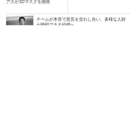
アスが3Dマスクを開発
チームが本音で意見を交わし合い、多様な人財
が挑戦できる組織へ
PR(dentsu Japan)
令和8年熊本地震による工場への影響まとめ
狭小な駐車場に、シャープがポールカメラ式製
品発表 市場シェア10％目指す