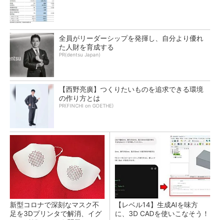
全員がリーダーシップを発揮し、自分より優れ
た人財を育成する
PR(dentsu Japan)
【西野亮廣】つくりたいものを追求できる環境
の作り方とは
PR(FINCHI on GOETHE)
新型コロナで深刻なマスク不
【レベル14】生成AIを味方
足を3Dプリンタで解消、イグ
に、3D CADを使いこなそう！