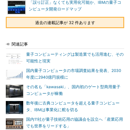
「誤り訂正」なくても実用化可能か、IBMの量子コ
ンピュータ開発ロードマップ
過去の連載記事が 32 件あります
関連記事
量子コンピューティングは製造業でも活用進む、その
可能性と現実
国内量子コンピュータの市場調査結果を発表、2030
年度に2940億円規模に
その名も「kawasaki」、国内初のゲート型商用量子
コンピュータが稼働
数年後に古典コンピュータを超える量子コンピュー
タ、IBMは事業化に舵を切る
国内11社が量子技術応用の協議会を設立へ「産業応用
でも世界をリードする」