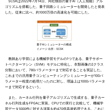
SCSKは2022年7月14日、同社独自の量子AI（人工知能）アル
ゴリズムを搭載した、量子回路シミュレーターを開発したと発表
した。従来に比べ、約1000万倍の高速化を可能にした。
量子AIシミュレーターの構成
イメージ 出所：SCSK
教師あり学習による機械学習モデルの1つである、量子サポー
トベクターマシン（SVM）モデルに特化し、衣類画像の2クラス
分類において、780パラメーターまで対応することを実証した。
これまでの汎用量子コンピューティングシミュレーターが100パ
ラメーター程度の処理だったのに対し、理論上は1000パラメータ
ーまで対応するという。
また、カーネル行列を量子アルゴリズムで生成する、量子カー
ネル行列生成をFPGAに実装。CPUでの実行と比較して、機械学
習データ1000件に対する演算を約470倍高速処理できる。これに