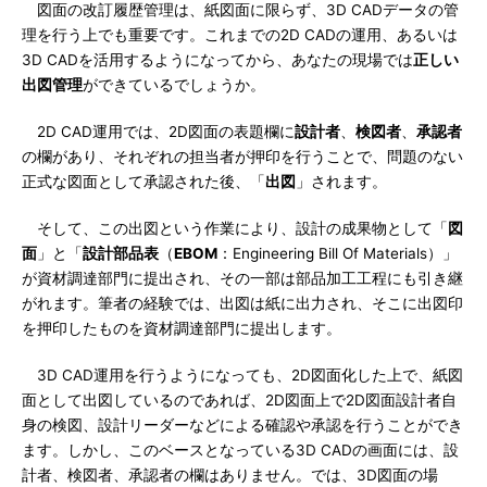
図面の改訂履歴管理は、紙図面に限らず、3D CADデータの管
理を行う上でも重要です。これまでの2D CADの運用、あるいは
3D CADを活用するようになってから、あなたの現場では
正しい
出図管理
ができているでしょうか。
2D CAD運用では、2D図面の表題欄に
設計者
、
検図者
、
承認者
の欄があり、それぞれの担当者が押印を行うことで、問題のない
正式な図面として承認された後、「
出図
」されます。
そして、この出図という作業により、設計の成果物として「
図
面
」と「
設計部品表
（
EBOM
：Engineering Bill Of Materials）」
が資材調達部門に提出され、その一部は部品加工工程にも引き継
がれます。筆者の経験では、出図は紙に出力され、そこに出図印
を押印したものを資材調達部門に提出します。
3D CAD運用を行うようになっても、2D図面化した上で、紙図
面として出図しているのであれば、2D図面上で2D図面設計者自
身の検図、設計リーダーなどによる確認や承認を行うことができ
ます。しかし、このベースとなっている3D CADの画面には、設
計者、検図者、承認者の欄はありません。では、3D図面の場