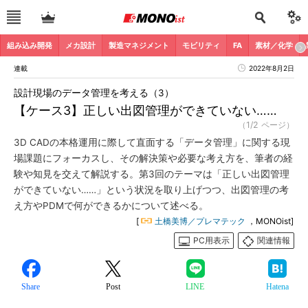
組み込み開発
メカ設計
製造マネジメント
モビリティ
FA
素材／化学
連載
2022年8月2日
設計現場のデータ管理を考える（3）
【ケース3】正しい出図管理ができていない……
（1/2 ページ）
3D CADの本格運用に際して直面する「データ管理」に関する現
場課題にフォーカスし、その解決策や必要な考え方を、筆者の経
験や知見を交えて解説する。第3回のテーマは「正しい出図管理
ができていない……」という状況を取り上げつつ、出図管理の考
え方やPDMで何ができるかについて述べる。
[
土橋美博／プレマテック
，MONOist]
PC用表示
関連情報
Share
Post
LINE
Hatena