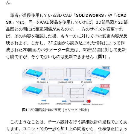
ん。
筆者が普段使用している3D CAD「
SOLIDWORKS
」や「
iCAD
SX
」では、同一のCAD製品を使用していれば、3D部品図と2D部
品図との間には相互関係があるので、一方のサイズを変更すれ
ば、その内容を確認した後、もう一方に対してその変更内容が反
映されます。しかし、3D図面から読み込まれた情報によって作
成された2D図面のパラメーター変更は、3D部品図に対して更新
可能ですが、そうでないものは更新できません（
図1
）。
図1
2D図面設計時の変更［クリックで拡大］
このようなことは、チーム設計を行う詳細設計の過程でよくあ
ります。ユニット間の干渉や加工上の問題から、仕様修正によっ