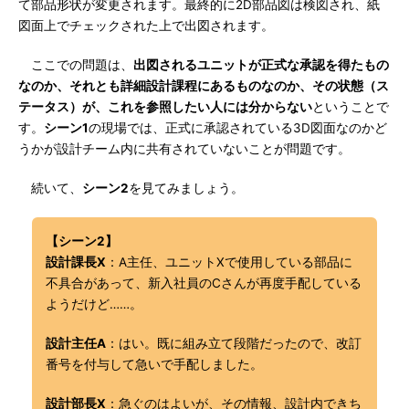
て部品形状が変更されます。最終的に2D部品図は検図され、紙
図面上でチェックされた上で出図されます。
ここでの問題は、
出図されるユニットが正式な承認を得たもの
なのか、それとも詳細設計課程にあるものなのか、その状態（ス
テータス）が、これを参照したい人には分からない
ということで
す。
シーン1
の現場では、正式に承認されている3D図面なのかど
うかが設計チーム内に共有されていないことが問題です。
続いて、
シーン2
を見てみましょう。
【シーン2】
設計課長X
：A主任、ユニットXで使用している部品に
不具合があって、新入社員のCさんが再度手配している
ようだけど……。
設計主任A
：はい。既に組み立て段階だったので、改訂
番号を付与して急いで手配しました。
設計部長X
：急ぐのはよいが、その情報、設計内できち