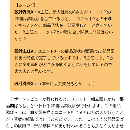
【シーン1】
設計課長X
：A主任、新入社員のCさんがユニットXの
2D部品図設計をしているけど、「ユニットYとの干渉
があったので、部品形状を一部変更した」と言ってい
た。B主任のユニットZとの取り合い関係に問題はない
かな？
設計主任A
：ユニットXへの部品形状の変更は2D部品図
変更の時点で完了しているはずです。B主任には、Cさ
んに変更箇所がどこかを聞くように話をしているので
大丈夫だと思います。
設計課長X
：（本当に大丈夫だろうか……。）
デザインレビューが行われると、ユニット（組立図）から「
部
品図ばらし
」といわれる2D部品図設計が行われます。この部品
図ばらしは、組立図を描くユニット担当者とは別の人が行うこと
が（筆者の経験では）ほとんどです。また、このような部品図ば
らしの段階で、部品形状の変更が行われることも少なくありませ