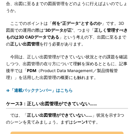
合、出図に至るまでの図面管理をどのように行えばよいのでしょ
うか。
ここでのポイントは「
何を“正データ”とするのか
」です。3D
図面での運用の際は“
3Dデータが正
”、つまり「
正しく管理すべき
ものは3D CADデータである
」という考えの下、出図に至るまで
の
正しい出図管理
を行う必要があります。
今回は、正しい出図管理ができていない状況とその課題を確認
しつつ、出図管理の在り方について理解を深めるとともに、記事
後半では「
PDM
（Product Data Management／製品情報管
理）」を活用した出図管理の概要にも触れます。
⇒「連載バックナンバー」はこちら
ケース3：正しい出図管理ができていない……
では、「
正しい出図管理ができていない……
」状況を示す3つ
のシーンを見てみましょう。まずは
シーン1
です。