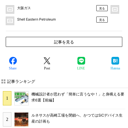
大阪ガス
プ
見る
Shell Eastern Petroleum
見る
記事を見る
Share
Post
LINE
Hatena
記事ランキング
機械設計者が思わず「簡単に言うなや！」と身構える要
求6選【前編】
ルネサスが高崎工場を閉鎖へ、かつてはSiCデバイス生
産の計画も