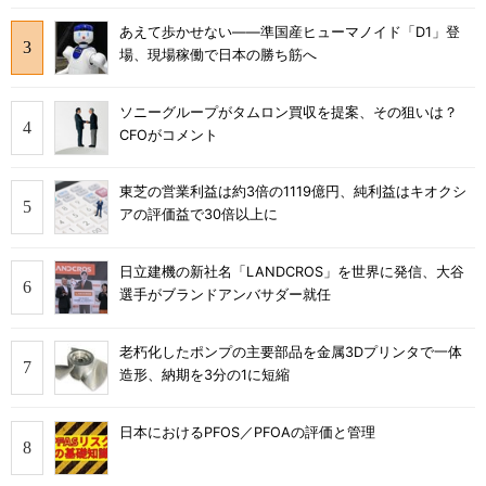
あえて歩かせない――準国産ヒューマノイド「D1」登
場、現場稼働で日本の勝ち筋へ
ソニーグループがタムロン買収を提案、その狙いは？
CFOがコメント
東芝の営業利益は約3倍の1119億円、純利益はキオクシ
アの評価益で30倍以上に
日立建機の新社名「LANDCROS」を世界に発信、大谷
選手がブランドアンバサダー就任
老朽化したポンプの主要部品を金属3Dプリンタで一体
造形、納期を3分の1に短縮
日本におけるPFOS／PFOAの評価と管理