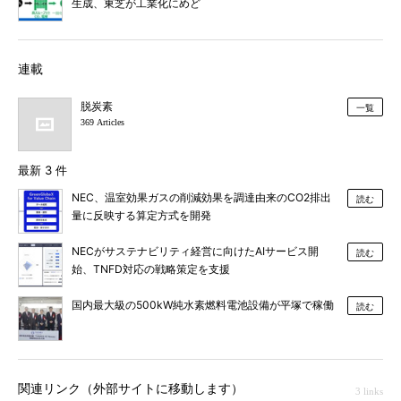
生成、東芝が工業化にめど
連載
脱炭素
一覧
369 Articles
最新 3 件
NEC、温室効果ガスの削減効果を調達由来のCO2排出
読む
量に反映する算定方式を開発
NECがサステナビリティ経営に向けたAIサービス開
読む
始、TNFD対応の戦略策定を支援
国内最大級の500kW純水素燃料電池設備が平塚で稼働
読む
関連リンク（外部サイトに移動します）
3 links