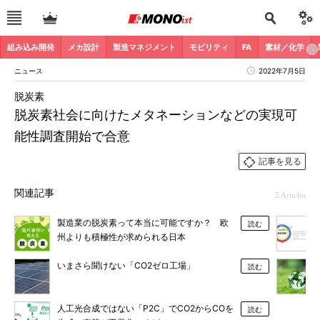
組み込み開発
メカ設計
製造マネジメント
モビリティ
FA
素材／化学
ニュース
2022年7月5日
脱炭素
脱炭素社会に向けたメタネーションなどの実現可
能性調査開始で合意
記事を見る
関連記事
5 Articles
製造業の脱炭素って本当に可能ですか？ 欧
読む
州よりも積極性が求められる日本
いまさら聞けない「CO2ゼロ工場」
読む
人工光合成ではない「P2C」でCO2からCOを
読む