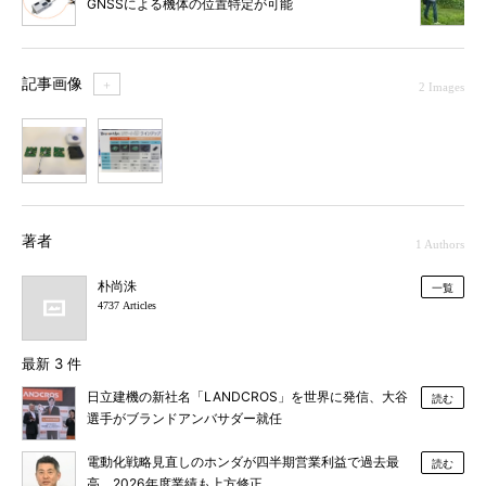
GNSSによる機体の位置特定が可能
記事画像
＋
2 Images
1
2
著者
1 Authors
朴尚洙
一覧
4737 Articles
最新 3 件
日立建機の新社名「LANDCROS」を世界に発信、大谷
読む
選手がブランドアンバサダー就任
電動化戦略見直しのホンダが四半期営業利益で過去最
読む
高、2026年度業績も上方修正