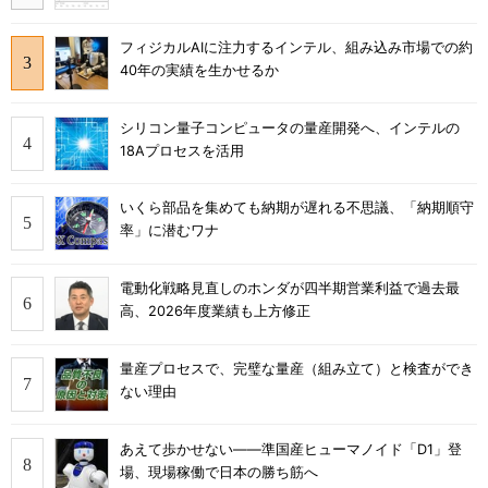
フィジカルAIに注力するインテル、組み込み市場での約
40年の実績を生かせるか
シリコン量子コンピュータの量産開発へ、インテルの
18Aプロセスを活用
いくら部品を集めても納期が遅れる不思議、「納期順守
率」に潜むワナ
電動化戦略見直しのホンダが四半期営業利益で過去最
高、2026年度業績も上方修正
量産プロセスで、完璧な量産（組み立て）と検査ができ
ない理由
あえて歩かせない――準国産ヒューマノイド「D1」登
場、現場稼働で日本の勝ち筋へ