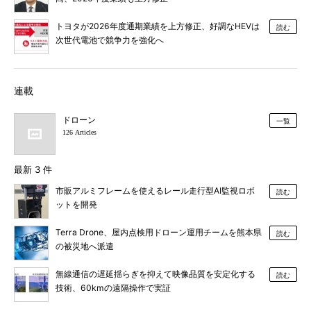
トヨタが2026年度通期業績を上方修正、好調なHEVは
読む
次世代電池で競争力を強化へ
連載
ドローン
一覧
126 Articles
最新 3 件
市販アルミフレームを使えるレール走行型AI監視ロボ
読む
ットを開発
Terra Drone、屋内点検用ドローン運用チームを熊本県
読む
の被災地へ派遣
無線通信の遅延揺らぎを抑えて映像品質を安定化する
読む
技術、60kmの遠隔操作で実証