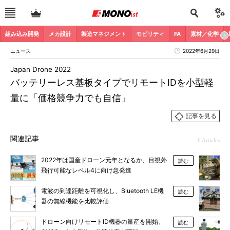
組み込み開発
メカ設計
製造マネジメント
モビリティ
FA
素材／化学
ニュース
2022年6月29日
Japan Drone 2022
バッテリーレス基板タイプでリモートIDを小型軽
量に「価格競争力でも自信」
記事を見る
関連記事
6 Articles
2022年は国産ドローン元年となるか、目視外
読む
飛行可能なレベル4に向け急発進
電波の到達距離を可視化し、Bluetooth LE機
読む
器の無線機能を比較評価
ドローン向けリモートID機器の量産を開始、
読む