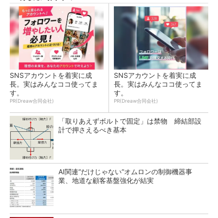
SNSアカウントを着実に成
SNSアカウントを着実に成
長。実はみんなココ使ってま
長。実はみんなココ使ってま
す。
す。
PR(Dreaw合同会社)
PR(Dreaw合同会社)
「取りあえずボルトで固定」は禁物 締結部設
計で押さえるべき基本
AI関連“だけじゃない”オムロンの制御機器事
業、地道な顧客基盤強化が結実