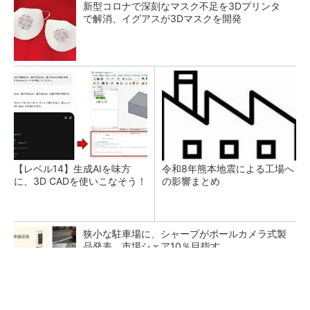
新型コロナで深刻なマスク不足を3Dプリンタ
で解消、イグアスが3Dマスクを開発
【レベル14】生成AIを味方
令和8年熊本地震による工場へ
に、3D CADを使いこなそう！
の影響まとめ
狭小な駐車場に、シャープがポールカメラ式製
品発表 市場シェア10％目指す
ルネサスが高崎工場を閉鎖へ、かつてはSiCデ