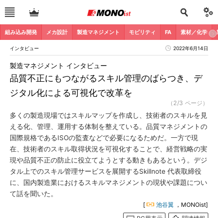
組み込み開発
メカ設計
製造マネジメント
モビリティ
FA
素材／化学
インタビュー
2022年6月14日
製造マネジメント インタビュー
品質不正にもつながるスキル管理のばらつき、デ
ジタル化による可視化で改革を
（2/3 ページ）
多くの製造現場ではスキルマップを作成し、技術者のスキルを見
える化、管理、運用する体制を整えている。品質マネジメントの
国際規格であるISOの監査などで必要になるためだ。一方で現
在、技術者のスキル取得状況を可視化することで、経営戦略の実
現や品質不正の防止に役立てようとする動きもあるという。デジ
タル上でのスキル管理サービスを展開するSkillnote 代表取締役
に、国内製造業におけるスキルマネジメントの現状や課題につい
て話を聞いた。
[
池谷翼
，MONOist]