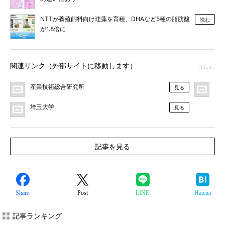
NTTが養殖飼料向け珪藻を育種、DHAなど5種の脂肪酸
読む
が1.8倍に
関連リンク（外部サイトに移動します）
3 links
産業技術総合研究所
プ
見る
埼玉大学
見る
記事を見る
Share
Post
LINE
Hatena
記事ランキング