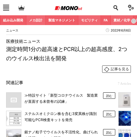
組み込み開発
メカ設計
製造マネジメント
モビリティ
FA
素材／化学
ニュース
2022年6月6日
医療技術ニュース
測定時間1分の超高速とPCR以上の超高感度、2つ
のウイルス検出法を開発
記事を見る
関連記事
7 Articles
≫特設サイト「新型コロナウイルス 製造業
読む
が直面する未曾有の試練」
ステルスオミクロン株を含む3変異株が識別
読む
可能なPCR検査キットを発売
銀ナノ粒子でウイルスを不活性化、曲げられ
読む