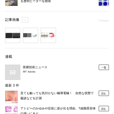
る透明ヒーターを開発
記事画像
＋
3 Images
1
2
3
連載
医療技術ニュース
一覧
997 Articles
最新 3 件
見ても触っても気付かない極薄電極！ 自然な状態で
読む
脳波などを計測
アトピーのかゆみや症状に差が出る理由、T細胞受容体
読む
の違いにあり