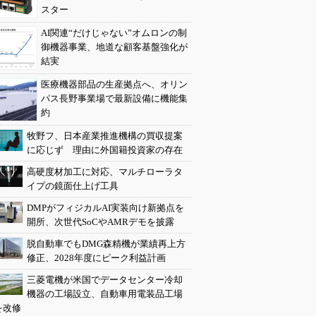
スター
AI関連“だけじゃない”オムロンの制
御機器事業、地道な顧客基盤強化が
結実
医療機器部品の生産拠点へ、オリン
パス長野事業場で最新設備に機能集
約
牧野フ、日本産業推進機構の買収提案
に応じず 理由に外国籍投資家の存在
高硬度材加工に対応、マルチローラタ
イプの鏡面仕上げ工具
DMPがフィジカルAI実装向け新拠点を
開所、次世代SoCやAMRデモを披露
脱自動車でもDMG森精機が業績再上方
修正、2028年度にピーク利益計画
三菱電機が米国でデータセンター冷却
機器の工場設立、自動車用電装品工場
を改修