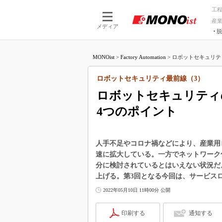
工
産
メディア
脱
つながる技術
AI×技術
MONOist
>
Factory Automation
>
ロボットセキュリティ
つながる工場
AI×設備
つながるサービ
Physical
ロボットセキュリティ最前線（3）
ロボットセキュリティ
4つのポイント
人手不足やコロナ禍などにより、産業用
速に拡大している。一方でネットワーク
分に検討されているとはいえない状況だ
上げる。第3回となる今回は、サービス
2022年05月10日 11時00分 公開
印刷する
通知する