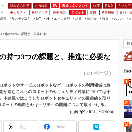
程別：
組み込み開発
メカ設計
製造マネジメント
物流
R＆D
キャリア
FA
業別：
モビリティ
素材／化学
医療機器
ロボット
電機
産業機械
食品・
炭素
サステナ設計
エッジ逆襲
品質
展示会
特集
メ
IoT
AI
ebook
伝承
組み込み開発
CEATEC
読者調査まとめ
編集後記
の持つ3つの課題と、推進に必...
JIMTOF
保全
メカ設計
つながるクルマ
組込み/エッジ コンピューティング
ス
 AI
製造マネジメント
5G
展＆IoT/5Gソリューション展
VR／AR
FA
の持つ3つの課題と、推進に必要な
IIFES
モビリティ
フィールドサービス
国際ロボット展
素材／化学
FPGA
Fac
（1/3 ページ）
ジャパンモビリティショー
組み込み画像技術
TECHNO-FRONTIER
ロボットやサービスロボットなど、ロボットの利用領域は急
組み込みモデリング
化が進むこれらのロボットのセキュリティ対策については十
人テク展
Windows Embedded
。本連載ではこうしたロボットセキュリティの最前線を取り
スマート工場EXPO
ロボットの動向とセキュリティの問題について取り上げる。
車載ソフト開発
EdgeTech+
[
山崎治郎／RRI
，
MONOist
]
ISO26262
日本ものづくりワールド
無償設計ツール
見る
Share
AUTOMOTIVE WORLD