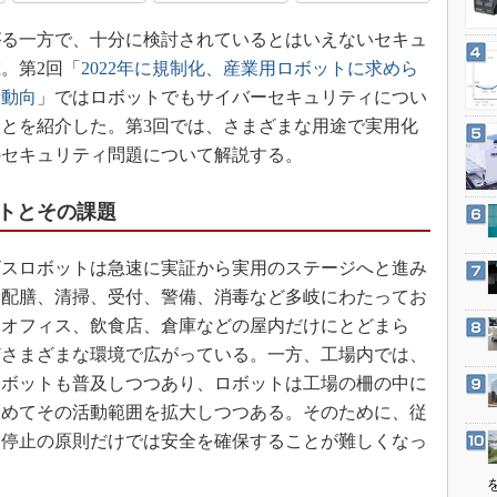
3Dプリンタ
産業オープンネット展
る一方で、十分に検討されているとはいえないセキュ
デジタルツインとCAE
載
。第2回「
2022年に規制化、産業用ロボットに求めら
S＆OP
新動向
」ではロボットでもサイバーセキュリティについ
インダストリー4.0
とを紹介した。第3回では、さまざまな用途で実用化
イノベーション
のセキュリティ問題について解説する。
製造業ビッグデータ
トとその課題
メイドインジャパン
植物工場
スロボットは急速に実証から実用のステージへと進み
知財マネジメント
、配膳、清掃、受付、警備、消毒など多岐にわたってお
海外生産
、オフィス、飲食店、倉庫などの屋内だけにとどまら
グローバル設計・開発
どさまざまな環境で広がっている。一方、工場内では、
ロボットも普及しつつあり、ロボットは工場の柵の中に
制御セキュリティ
含めてその活動範囲を拡大しつつある。そのために、従
新型コロナへの対応
と停止の原則だけでは安全を確保することが難しくなっ