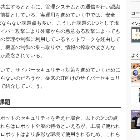
共生するとともに、管理システムとの通信を行い認識
コー
を前提としている。実運用を進めていく中では、安全
ばならない課題点も多い。こうした課題の1つとして現
イン
サイバー攻撃により外部からの悪意ある攻撃によっても
器の管理や制御に利用しているネットワークを経由して
り、機器の制御の乗っ取りや、情報の搾取や改ざんな
性が懸念されている。
よく
いて、サイバーセキュリティ対策を進めていくために
らないのだろうか。従来のIT向けのサイバーセキュリ
いて紹介していこう。
課題
ボットのセキュリティを考えた場合、以下の3つの点
これらはロボット全般の特徴といえるが、工場で使われ
スロボットはより多彩な環境で使用されるため、これら