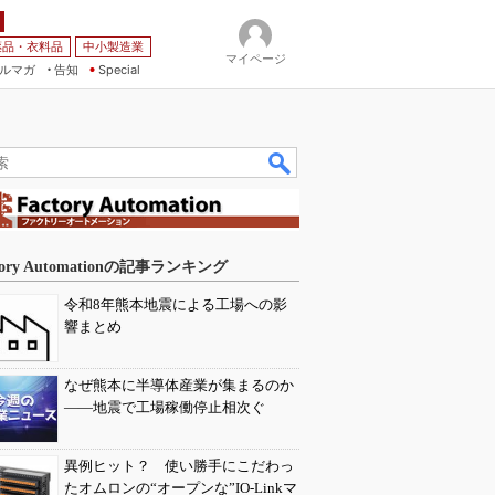
薬品・衣料品
中小製造業
マイページ
ルマガ
告知
Special
tory Automationの記事ランキング
令和8年熊本地震による工場への影
響まとめ
なぜ熊本に半導体産業が集まるのか
――地震で工場稼働停止相次ぐ
異例ヒット？ 使い勝手にこだわっ
たオムロンの“オープンな”IO-Linkマ