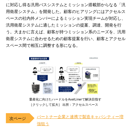
に対応し得る汎用バスシステムとミッション搭載部からなる「汎
用衛星システム」を開発した。顧客のヒアリングにはアクセルス
ペースの社内外メンバーによるミッション実現チームが対応し、
汎用衛星システムに適したミッションの提案、調達、開発を行
う。大まかに言えば、顧客が持つミッション系のニーズを、汎用
衛星システムに合わせるための顧客提案を行い、顧客とアクセル
スペース間で相互に調整する形になる。
量産化に向けたハードルをAxelLinerで解決目指す
［クリックして拡大］ 出所：アクセルスペース
パートナー企業と連携で製造キャパシティー増
強狙う