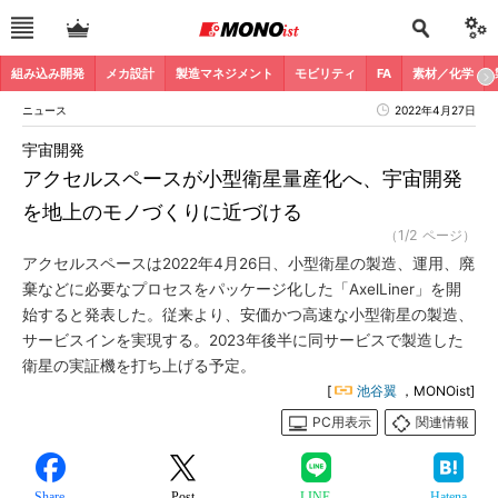
組み込み開発
メカ設計
製造マネジメント
モビリティ
FA
素材／化学
ニュース
2022年4月27日
宇宙開発
アクセルスペースが小型衛星量産化へ、宇宙開発
を地上のモノづくりに近づける
（1/2 ページ）
アクセルスペースは2022年4月26日、小型衛星の製造、運用、廃
棄などに必要なプロセスをパッケージ化した「AxelLiner」を開
始すると発表した。従来より、安価かつ高速な小型衛星の製造、
サービスインを実現する。2023年後半に同サービスで製造した
衛星の実証機を打ち上げる予定。
[
池谷翼
，MONOist]
PC用表示
関連情報
Share
Post
LINE
Hatena