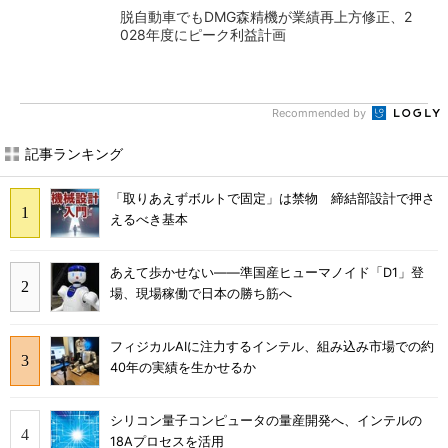
脱自動車でもDMG森精機が業績再上方修正、2
028年度にピーク利益計画
Recommended by
記事ランキング
「取りあえずボルトで固定」は禁物 締結部設計で押さ
えるべき基本
あえて歩かせない――準国産ヒューマノイド「D1」登
場、現場稼働で日本の勝ち筋へ
フィジカルAIに注力するインテル、組み込み市場での約
40年の実績を生かせるか
シリコン量子コンピュータの量産開発へ、インテルの
18Aプロセスを活用