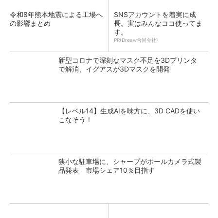
令和8年熊本地震による工場へ
SNSアカウントを着実に成
の影響まとめ
長。実はみんなココ使ってま
す。
PR(Dreaw合同会社)
新型コロナで深刻なマスク不足を3Dプリンタ
で解消、イグアスが3Dマスクを開発
【レベル14】生成AIを味方に、3D CADを使い
こなそう！
狭小な駐車場に、シャープがポールカメラ式製
品発表 市場シェア10％目指す