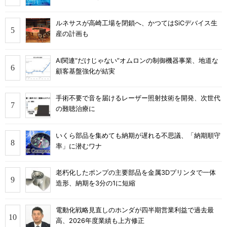
ルネサスが高崎工場を閉鎖へ、かつてはSiCデバイス生
産の計画も
AI関連“だけじゃない”オムロンの制御機器事業、地道な
顧客基盤強化が結実
手術不要で音を届けるレーザー照射技術を開発、次世代
の難聴治療に
いくら部品を集めても納期が遅れる不思議、「納期順守
率」に潜むワナ
老朽化したポンプの主要部品を金属3Dプリンタで一体
造形、納期を3分の1に短縮
電動化戦略見直しのホンダが四半期営業利益で過去最
高、2026年度業績も上方修正