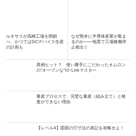
ルネサスが高崎工場を閉鎖
なぜ熊本に半導体産業が集ま
へ、かつてはSiCデバイス生産
るのか――地震で工場稼働停
の計画も
止相次ぐ
異例ヒット？ 使い勝手にこだわったオムロン
の“オープンな”IO-Linkマスター
量産プロセスで、完璧な量産（組み立て）と検
査ができない理由
【レベル4】図面の穴寸法の表記を攻略せよ！