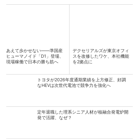
あえて歩かせない――準国産
デクセリアルズが東京オフィ
ヒューマノイド「D1」登場、
スを改修したワケ、本社機能
現場稼働で日本の勝ち筋へ
を2拠点に
トヨタが2026年度通期業績を上方修正、好調
なHEVは次世代電池で競争力を強化へ
定年退職した理系シニア人材が核融合発電炉開
発で活躍、なぜ？