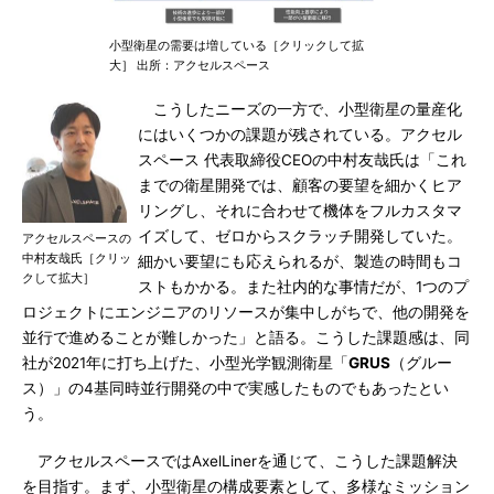
小型衛星の需要は増している［クリックして拡
大］ 出所：アクセルスペース
こうしたニーズの一方で、小型衛星の量産化
にはいくつかの課題が残されている。アクセル
スペース 代表取締役CEOの中村友哉氏は「これ
までの衛星開発では、顧客の要望を細かくヒア
リングし、それに合わせて機体をフルカスタマ
イズして、ゼロからスクラッチ開発していた。
アクセルスペースの
中村友哉氏［クリッ
細かい要望にも応えられるが、製造の時間もコ
クして拡大］
ストもかかる。また社内的な事情だが、1つのプ
ロジェクトにエンジニアのリソースが集中しがちで、他の開発を
並行で進めることが難しかった」と語る。こうした課題感は、同
社が2021年に打ち上げた、小型光学観測衛星「
GRUS
（グルー
ス）」の4基同時並行開発の中で実感したものでもあったとい
う。
アクセルスペースではAxelLinerを通じて、こうした課題解決
を目指す。まず、小型衛星の構成要素として、多様なミッション