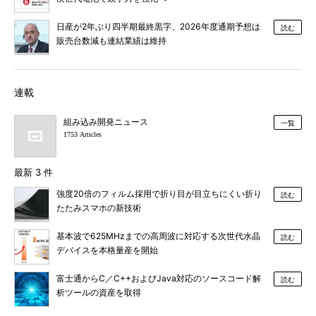
日産が2年ぶり四半期最終黒字、2026年度通期予想は
読む
販売台数減も連結業績は維持
連載
組み込み開発ニュース
一覧
1753 Articles
最新 3 件
強度20倍のフィルム採用で折り目が目立ちにくい折り
読む
たたみスマホの新技術
基本波で625MHzまでの高周波に対応する次世代水晶
読む
デバイスを本格量産を開始
富士通からC／C++およびJava対応のソースコード解
読む
析ツールの資産を取得