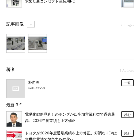
求めた新コンセプト産業用PC
記事画像
＋
2 Images
1
2
著者
1 Authors
朴尚洙
一覧
4736 Articles
最新 3 件
電動化戦略見直しのホンダが四半期営業利益で過去最
読む
高、2026年度業績も上方修正
トヨタが2026年度通期業績を上方修正、好調なHEVは
読む
次世代電池で競争力を強化へ