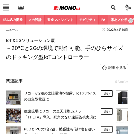
組み込み開発
メカ設計
製造マネジメント
モビリティ
FA
素材／化学
ニュース
2022年4月19日
IoT＆5Gソリューション展
－20℃と2Gの環境で動作可能、手のひらサイズ
のドッキング型IoTコントローラー
記事を見る
関連記事
6 Articles
リコーが2種の太陽電池を披露、IoTデバイス
読む
の自立型電源に
建設現場にリコーの全天球型カメラ
読む
「THETA」導入、死角のない遠隔監視実現に
PLCとIPCの1台2役、拡張性も信頼性も追い
読む