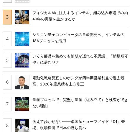
フィジカルAIに注力するインテル、組み込み市場での約
40年の実績を生かせるか
シリコン量子コンピュータの量産開発へ、インテルの
18Aプロセスを活用
いくら部品を集めても納期が遅れる不思議、「納期順守
率」に潜むワナ
電動化戦略見直しのホンダが四半期営業利益で過去最
高、2026年度業績も上方修正
量産プロセスで、完璧な量産（組み立て）と検査ができ
ない理由
あえて歩かせない――準国産ヒューマノイド「D1」登
場、現場稼働で日本の勝ち筋へ