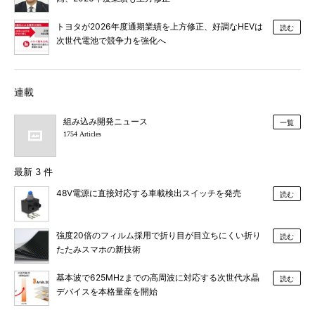
トヨタが2026年度通期業績を上方修正、好調なHEVは
読む
次世代電池で競争力を強化へ
連載
組み込み開発ニュース
一覧
1754 Articles
最新 3 件
48V電源に直接対応する車載検出スイッチを発売
読む
強度20倍のフィルム採用で折り目が目立ちにくい折り
読む
たたみスマホの新技術
基本波で625MHzまでの高周波に対応する次世代水晶
読む
デバイスを本格量産を開始