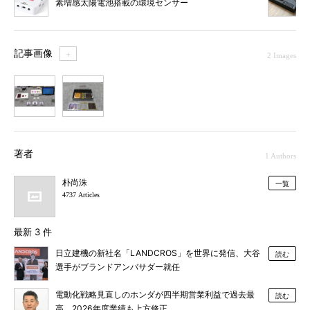
素増感太陽電池搭載の環境センサー
記事画像
＋
2 Images
1
2
著者
1 Authors
朴尚洙
一覧
4737 Articles
最新 3 件
日立建機の新社名「LANDCROS」を世界に発信、大谷
読む
選手がブランドアンバサダー就任
電動化戦略見直しのホンダが四半期営業利益で過去最
読む
高、2026年度業績も上方修正