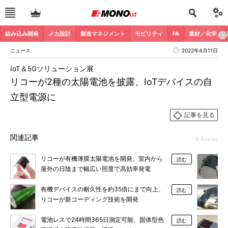
組み込み開発
メカ設計
製造マネジメント
モビリティ
FA
素材／化学
ニュース
2022年4月11日
IoT＆5Gソリューション展
リコーが2種の太陽電池を披露、IoTデバイスの自
立型電源に
記事を見る
関連記事
6 Articles
リコーが有機薄膜太陽電池を開発、室内から
読む
屋外の日陰まで幅広い照度で高効率発電
有機デバイスの耐久性を約35倍にまで向上、
読む
リコーが新コーディング技術を開発
電池レスで24時間365日測定可能、固体型色
読む