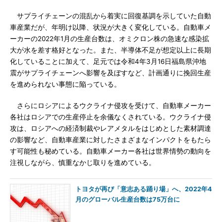
サプライチェーンの混乱から着実に回復基調を示していた自動
車産業だが、年明け以降、状況が大きく変化している。自動車メ
ーカーの2022年1月の生産台数は、オミクロン株の急速な感染拡
大が水を差す格好となった。また、半導体不足が想定以上に長期
化していることに加えて、足元では令和4年3月16日福島県沖地
震がサプライチェーンへ影響を及ぼすなど、計画通りに挽回生産
を進められない事態に陥っている。
さらにロシアによるウクライナ侵攻を受けて、自動車メーカー
各社はロシアでの生産停止を余儀なくされている。ウクライナ侵
攻は、ロシアへの経済制裁やレアメタルをはじめとした素材調達
の影響など、自動車産業に対したさまざまなインパクトをもたら
す可能性も秘めている。自動車メーカー各社は世界情勢の動向を
注視しながら、慎重なかじ取りを進めている。
トヨタが再び「意志ある踊り場」へ、2022年4
月のグローバル生産台数は75万台に