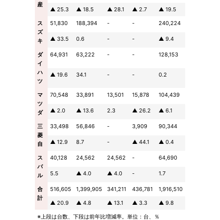
産
▲ 25.3
▲ 18.5
▲ 28.1
▲ 2.7
▲ 19.5
ス
51,830
188,394
-
-
240,224
ズ
▲ 33.5
0.6
-
-
▲ 9.4
キ
ダ
64,931
63,222
-
-
128,153
イ
ハ
▲ 19.6
34.1
-
-
0.2
ツ
マ
70,548
33,891
13,501
15,878
104,439
ツ
▲ 2.0
▲ 13.6
2.3
▲ 26.2
▲ 6.1
ダ
三
33,498
56,846
-
3,909
90,344
菱
▲ 12.9
8.7
-
▲ 44.1
▲ 0.4
自
ス
40,128
24,562
24,562
-
64,690
バ
5.5
▲ 4.0
▲ 4.0
-
1.7
ル
合
516,605
1,399,905
341,211
436,781
1,916,510
計
▲ 20.9
▲ 4.8
▲ 13.1
▲ 3.3
▲ 9.8
※上段は台数、下段は前年比増減率。単位：台、％