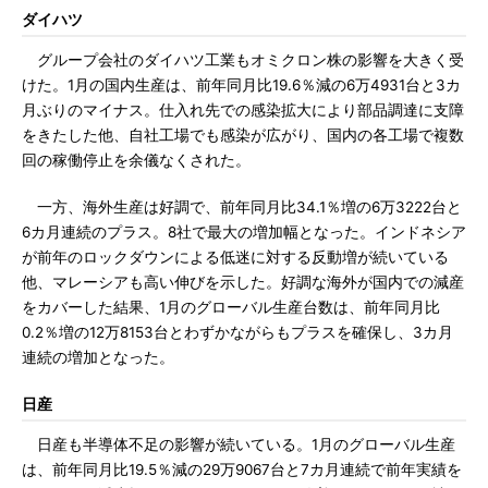
ダイハツ
グループ会社のダイハツ工業もオミクロン株の影響を大きく受
けた。1月の国内生産は、前年同月比19.6％減の6万4931台と3カ
月ぶりのマイナス。仕入れ先での感染拡大により部品調達に支障
をきたした他、自社工場でも感染が広がり、国内の各工場で複数
回の稼働停止を余儀なくされた。
一方、海外生産は好調で、前年同月比34.1％増の6万3222台と
6カ月連続のプラス。8社で最大の増加幅となった。インドネシア
が前年のロックダウンによる低迷に対する反動増が続いている
他、マレーシアも高い伸びを示した。好調な海外が国内での減産
をカバーした結果、1月のグローバル生産台数は、前年同月比
0.2％増の12万8153台とわずかながらもプラスを確保し、3カ月
連続の増加となった。
日産
日産も半導体不足の影響が続いている。1月のグローバル生産
は、前年同月比19.5％減の29万9067台と7カ月連続で前年実績を