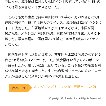
下回った。減少幅は12月より4.1ポイント改善しているが、8社の
中では最も大きなマイナスとなった。
このうち海外生産は前年同月比18.5％減の25万7121台と7カ月
連続の減少で、8社では最大のマイナス。減少幅は12月から0.9ポ
イント改善した。主要地域全てがマイナスとなり、米国が同
16.7％減、メキシコが同36.1％減、英国が同34.7％減と大きく下
落した。最大市場の中国は同2.7％減で、10カ月連続のマイナス
となった。
国内生産も落ち込みが目立つ。前年同月比25.3％減の4万1946
台と5カ月連続のマイナスだった。減少幅は12月より23.1ポイン
ト改善したが、厳しい状況は続いている。これを受けて輸出も同
42.8％減と大きく減少した。中でも台数ボリュームの多い「ロー
グ」が減少した北米向けが同45.4％減と低迷した。
ホンダ、スズキ、マツダ、三菱自、スバル
Copyright © ITmedia, Inc. All Rights Reserved.