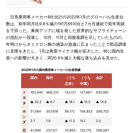
日系乗用車メーカー8社合計の2022年1月のグローバル生産台
数は、前年同月比9.8％減の191万6510台と7カ月連続で前年実績
を下回った。東南アジアに端を発した世界的なサプライチェーン
の混乱が一段落し、10月、11月と回復基調を示していたものの、
年明けからオミクロン株の感染が急速に広まったことで部品調達
に支障をきたし、1月は再度マイナス幅が拡大した。特に国内生
産への影響が大きく、同20.9％減と大幅な落ち込みを見せた。
2022年1月の国内乗用車メーカーの生産実績
国内
海外
（うち
（うち
合計
北米）
中国）
ト
162,640
468,251
133,121
127,967
630,891
ヨ
▲ 32.2
▲ 6.7
▲ 18.1
▲ 15.5
▲ 14.9
タ
ホ
51,084
307,618
99,172
156,852
358,702
ン
2.7
1.9
▲ 11.3
15.1
2.0
ダ
日
41,946
257,121
70,855
132,175
299,067