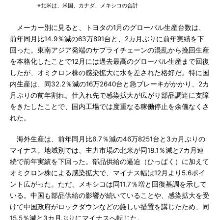
※北米は、米国、カナダ、メキシコの合計
メーカー別に見ると、トヨタの1月のグローバル生産台数は、
前年同月比14.9％減の63万891台と、2カ月ぶりに前年実績を下
回った。東南アジア発端のサプライチェーンの混乱から挽回生産
を本格化したことで12月には過去最高のグローバル生産まで回復
したが、オミクロン株の感染拡大に水を差された格好だ。特に国
内生産は、同32.2％減の16万2640台と急ブレーキがかかり、2カ
月ぶりの前年割れ。仕入れ先で感染拡大が広がり部品調達に支障
をきたしたことで、国内工場では度重なる稼働停止を余儀なくさ
れた。
海外生産は、前年同月比6.7％減の46万8251台と3カ月ぶりの
マイナス。地域別では、主力市場の北米が同18.1％減と7カ月連
続で前年実績を下回った。部品供給の逼迫（ひっぱく）に加えて
オミクロン株による感染拡大で、マイナス幅は12月より5.6ポイ
ント広がった。ただ、メキシコは同11.7％増と回復基調を示して
いる。中国も部品供給の影響が続いていることや、感染拡大を受
けて中国政府がロックダウンなどの厳しい措置を講じたため、同
15.5％減と3カ月ぶりにマイナスへ転じた。