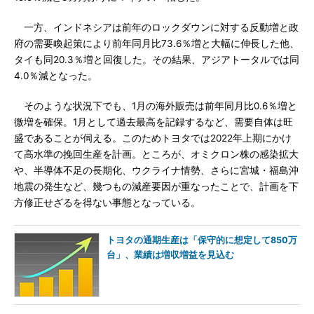
一方、インドネシアは前年のロックダウンに対する反動増と政
府の需要喚起策により前年同月比73.6％増と大幅に伸長した他、
タイも同20.3％増と回復した。その結果、アジアトータルでは同
4.0％減となった。
そのような状況下でも、1月の海外販売は前年同月比0.6％増と
微増を確保。1月として過去最高を記録するなど、需要自体は旺
盛であることが伺える。このためトヨタでは2022年上期にかけ
て高水準の挽回生産を計画。ところが、オミクロン株の感染拡大
や、半導体不足の長期化、ウクライナ情勢、さらに宮城・福島沖
地震の発生など、幾つもの減産要因が重なったことで、計画を下
方修正せざるを得ない事態となっている。
トヨタの通期生産は「保守的に想定して850万
台」、業績は増収増益を見込む