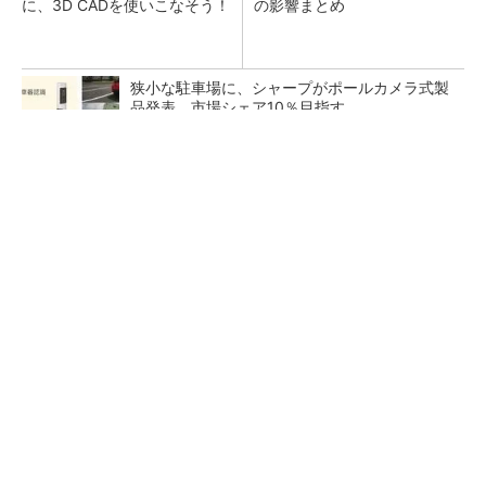
に、3D CADを使いこなそう！
の影響まとめ
狭小な駐車場に、シャープがポールカメラ式製
品発表 市場シェア10％目指す
ルネサスが高崎工場を閉鎖へ、かつてはSiCデ
バイス生産の計画も
なぜ熊本に半導体産業が集まるのか――地震で
工場稼働停止相次ぐ