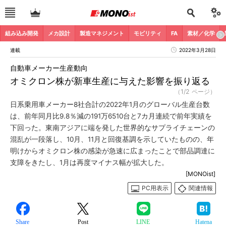
組み込み開発
メカ設計
製造マネジメント
モビリティ
FA
素材／化学
連載
2022年3月28日
自動車メーカー生産動向
オミクロン株が新車生産に与えた影響を振り返る
（1/2 ページ）
日系乗用車メーカー8社合計の2022年1月のグローバル生産台数
は、前年同月比9.8％減の191万6510台と7カ月連続で前年実績を
下回った。東南アジアに端を発した世界的なサプライチェーンの
混乱が一段落し、10月、11月と回復基調を示していたものの、年
明けからオミクロン株の感染が急速に広まったことで部品調達に
支障をきたし、1月は再度マイナス幅が拡大した。
[MONOist]
PC用表示
関連情報
Share
Post
LINE
Hatena