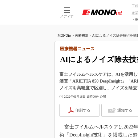
工
産
メディア
脱
つながる技術
AI×技術
MONOist
>
医療機器
>
AIによるノイズ除去技術を搭載
つながる工場
AI×設備
つながるサービ
Physical
医療機器ニュース
AIによるノイズ除去
富士フイルムヘルスケアは、AIを活用した
装置「ARIETTA 850 DeepInsight」
ノイズを高精度で区別し、ノイズを除去
2022年03月16日 15時00分 公開
印刷する
通知する
富士フイルムヘルスケアは2022年
術「DeepInsight技術」を搭載した超音