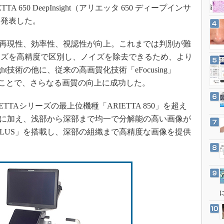
3Dプリンタ
A 650 DeepInsight（アリエッタ 650 ディープインサ
産業オープンネット展
デジタルツインとCAE
と発表した。
S＆OP
確性、再現性、効率性、視認性が向上。これまでは判別が難
インダストリー4.0
イズを高精度で区別し、ノイズを除去できるため、より
イノベーション
ght技術の他に、従来の高画質化技術「eFocusing」
製造業ビッグデータ
み合わせることで、さらなる画質の向上に成功した。
メイドインジャパン
は、ARIETTAシリーズの最上位機種「ARIETTA 850」を超え
植物工場
ht技術に加え、浅部から深部まで均一で分解能の高い画像が
知財マネジメント
ng PLUS」を搭載し、深部の組織まで高精度な画像を提供
海外生産
グローバル設計・開発
制御セキュリティ
新型コロナへの対応