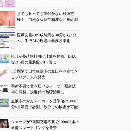
見ても触っても気付かない極薄電
極！ 自然な状態で脳波などを計測
医療文書の作成時間を30分から5分
へ、生成AIで現場の業務効率化
NTTが養殖飼料向け珪藻を育種、DHA
など5種の脂肪酸が1.8倍に
1分間隔で日常生活下の血圧を測定でき
るプログラムを発売
手術不要で音を届けるレーザー照射技
術を開発、次世代の難聴治療に
血液中のがんマーカーを基準値の1000
分の1濃度で計測、数分での検査が可能
に
シャープが2週間充電不要で100m防水の
新型スマートリングを発売