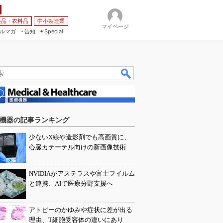
薬品・衣料品
中小製造業
マイページ
ルマガ
告知
Special
機器の記事ランキング
少ないX線や造影剤でも高画質に、
心臓カテーテル向けの新画像技術
NVIDIAがアステラスや富士フイルム
と連携、AIで医療分野支援へ
アトピーのかゆみや症状に差が出る
理由、T細胞受容体の違いにあり