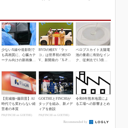
少ないX線や造影剤で
BYDの軽EV「ラッ
ペロブスカイト太陽電
も高画質に、心臓カテ
コ」は世界初の軽SD
池の量産に有効なイン
ーテル向けの新画像技
V、新開発の「X-PAC
ク、従来比で1.5倍の
術
K」に電動システ...
性能向上
【見城徹×藤田晋】AI
GOETHEとFINCHIが
令和8年熊本地震によ
時代でも変わらない経
タッグを組み、新メデ
る工場への影響まとめ
営者の本質
ィアを創設
PR(FINCHI on GOETHE)
PR(FINCHI on GOETHE)
Recommended by