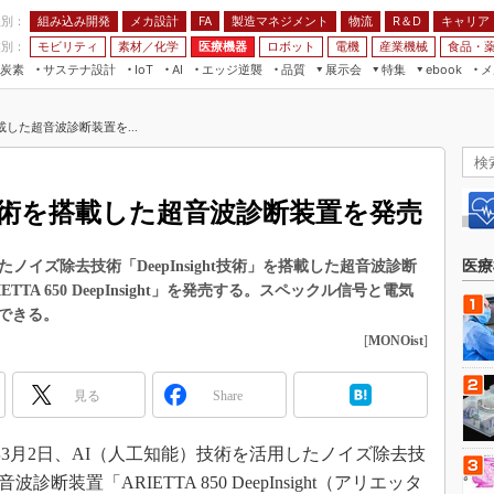
程別：
組み込み開発
メカ設計
製造マネジメント
物流
R＆D
キャリア
FA
業別：
モビリティ
素材／化学
医療機器
ロボット
電機
産業機械
食品・
炭素
サステナ設計
エッジ逆襲
品質
展示会
特集
メ
IoT
AI
ebook
伝承
組み込み開発
CEATEC
読者調査まとめ
編集後記
した超音波診断装置を...
JIMTOF
保全
メカ設計
つながるクルマ
組込み/エッジ コンピューティング
ス
 AI
製造マネジメント
5G
展＆IoT/5Gソリューション展
VR／AR
FA
技術を搭載した超音波診断装置を発売
IIFES
モビリティ
フィールドサービス
国際ロボット展
素材／化学
FPGA
ノイズ除去技術「DeepInsight技術」を搭載した超音波診断
医療
ジャパンモビリティショー
「ARIETTA 650 DeepInsight」を発売する。スペックル信号と電気
組み込み画像技術
TECHNO-FRONTIER
できる。
組み込みモデリング
[
MONOist
]
人テク展
Windows Embedded
スマート工場EXPO
見る
Share
車載ソフト開発
EdgeTech+
ISO26262
日本ものづくりワールド
3月2日、AI（人工知能）技術を活用したノイズ除去技
無償設計ツール
波診断装置「ARIETTA 850 DeepInsight（アリエッタ
AUTOMOTIVE WORLD