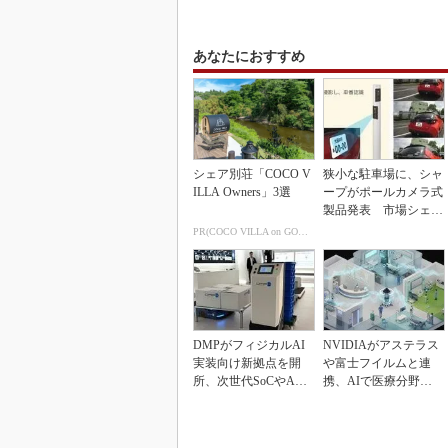
あなたにおすすめ
シェア別荘「COCO V
狭小な駐車場に、シャ
ILLA Owners」3選
ープがポールカメラ式
製品発表 市場シェア
10％目指す
PR(COCO VILLA on GOETHE)
DMPがフィジカルAI
NVIDIAがアステラス
実装向け新拠点を開
や富士フイルムと連
所、次世代SoCやAM
携、AIで医療分野支
Rデモを披露
援へ