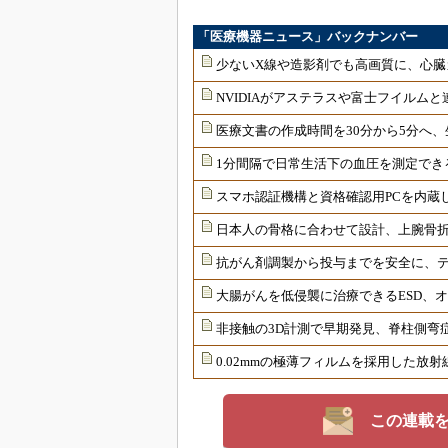
「医療機器ニュース」バックナンバー
少ないX線や造影剤でも高画質に、心臓
NVIDIAがアステラスや富士フイルムと
医療文書の作成時間を30分から5分へ、
1分間隔で日常生活下の血圧を測定でき
スマホ認証機構と資格確認用PCを内蔵
日本人の骨格に合わせて設計、上腕骨
抗がん剤調製から投与までを安全に、
大腸がんを低侵襲に治療できるESD、
非接触の3D計測で早期発見、脊柱側弯
0.02mmの極薄フィルムを採用した放
この連載