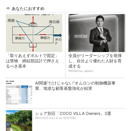
あなたにおすすめ
「取りあえずボルトで固定」
全員がリーダーシップを発揮
は禁物 締結部設計で押さえ
し、自分より優れた人財を育
るべき基本
成する
PR(dentsu Japan)
AI関連“だけじゃない”オムロンの制御機器事
業、地道な顧客基盤強化が結実
シェア別荘「COCO VILLA Owners」3選
PR(COCO VILLA on GOETHE)