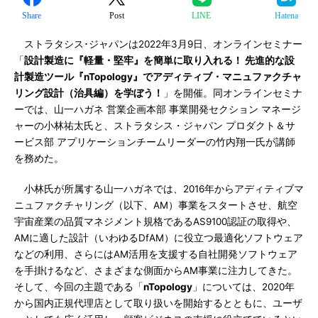
Share
Post
LINE
Hatena
ストラタシス･ジャパンは2022年3月9日、オンラインセミナー
「
設計製造に『軽量・堅牢』を簡単に取り入れる！ 先進的な設
計製造ツール『nTopology』でアディティブ・マニュファクチャ
リング設計（治具編）を学ぼう！
」を開催。同オンラインセミナ
ーでは、山一ハガネ 営業企画本部 事業開発セクション マネージ
ャーの小林祐太氏と、ストラタシス・ジャパン プロダクト＆サ
ービス部 アプリケーションチームリーダーの竹内翔一氏が講師
を務めた。
小林氏が所属する山一ハガネでは、2016年からアディティブマ
ニュファクチャリング（以下、AM）事業をスタートさせ、航空
宇宙産業の品質マネジメント規格であるAS9100認証の取得や、
AMに適した設計（いわゆるDfAM）に役立つ最適化ソフトウェア
などの利用、さらにはAM活用を支援する自社開発ソフトウェア
を手掛けるなど、さまざまな側面からAM事業に注力してきた。
そして、今回の主題である「
nTopology
」については、2020年
から国内正規代理店として取り扱いを開始するとともに、ユーザ