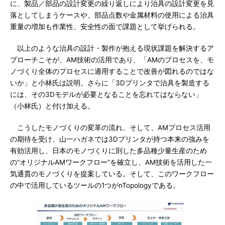
に、製品／部品の設計変更の繰り返しにより治具の設計変更を見
落としてしまうケースや、部品点数や金属材料の使用による治具
重量の増加も作業性、安全性の面で課題として挙げられる。
以上のような治具の設計・製作が抱える現状課題を解決するア
プローチこそが、AM技術の活用であり、「AMのプロセスを、モ
ノづくり全体のプロセスに適用することで改善が図れるのではな
いか」と小林氏は説明。さらに「3Dプリンタで治具を製造する
には、その3Dモデルが必要となることを忘れてはならない」
（小林氏）と付け加える。
こうしたモノづくりの変革の流れ、そして、AMプロセス活用
の期待を受け、山一ハガネでは3Dプリンタが持つ本来の強みを
有効活用し、日本のモノづくりに則した多品種少量生産のため
の“オリジナルAMワークフロー”を確立し、AM技術を活用した一
気通貫のモノづくりを提案している。そして、このワークフロー
の中で活用しているツールの1つがnTopologyである。