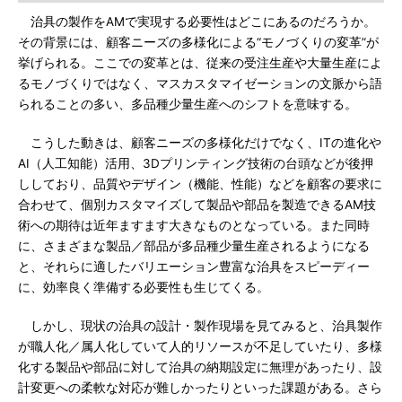
治具の製作をAMで実現する必要性はどこにあるのだろうか。
その背景には、顧客ニーズの多様化による“モノづくりの変革”が
挙げられる。ここでの変革とは、従来の受注生産や大量生産によ
るモノづくりではなく、マスカスタマイゼーションの文脈から語
られることの多い、多品種少量生産へのシフトを意味する。
こうした動きは、顧客ニーズの多様化だけでなく、ITの進化や
AI（人工知能）活用、3Dプリンティング技術の台頭などが後押
ししており、品質やデザイン（機能、性能）などを顧客の要求に
合わせて、個別カスタマイズして製品や部品を製造できるAM技
術への期待は近年ますます大きなものとなっている。また同時
に、さまざまな製品／部品が多品種少量生産されるようになる
と、それらに適したバリエーション豊富な治具をスピーディー
に、効率良く準備する必要性も生じてくる。
しかし、現状の治具の設計・製作現場を見てみると、治具製作
が職人化／属人化していて人的リソースが不足していたり、多様
化する製品や部品に対して治具の納期設定に無理があったり、設
計変更への柔軟な対応が難しかったりといった課題がある。さら