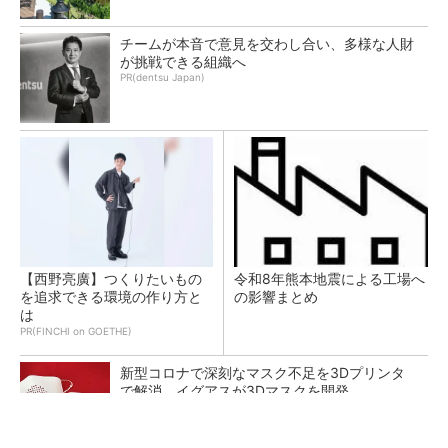
チームが本音で意見を交わし合い、多様な人財
が挑戦できる組織へ
PR(dentsu Japan)
【西野亮廣】つくりたいもの
令和8年熊本地震による工場へ
を追求できる環境の作り方と
の影響まとめ
は
PR(FINCHI on GOETHE)
新型コロナで深刻なマスク不足を3Dプリンタ
で解消、イグアスが3Dマスクを開発