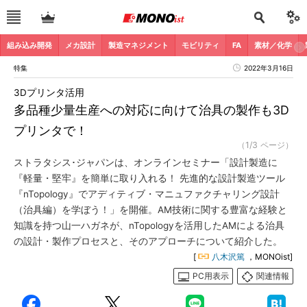
組み込み開発
メカ設計
製造マネジメント
モビリティ
FA
素材／化学
特集
2022年3月16日
3Dプリンタ活用
多品種少量生産への対応に向けて治具の製作も3D
プリンタで！
（1/3 ページ）
ストラタシス･ジャパンは、オンラインセミナー「設計製造に
『軽量・堅牢』を簡単に取り入れる！ 先進的な設計製造ツール
『nTopology』でアディティブ・マニュファクチャリング設計
（治具編）を学ぼう！」を開催。AM技術に関する豊富な経験と
知識を持つ山一ハガネが、nTopologyを活用したAMによる治具
の設計・製作プロセスと、そのアプローチについて紹介した。
[
八木沢篤
，MONOist]
PC用表示
関連情報