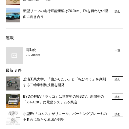
新型リーフの走行可能距離は702km、EVを買わない理
読む
由に向き合う
連載
電動化
一覧
717 Articles
最新 3 件
芝浦工業大学、「曲がりたい」と「転びそう」を判別
読む
する二輪車制御技術を開発
BYDの軽EV「ラッコ」は世界初の軽SDV、新開発の
読む
「X-PACK」に電動システムを統合
小型EV「コムス」がリコール、パーキングブレーキの
読む
不具合に新たな原因が判明