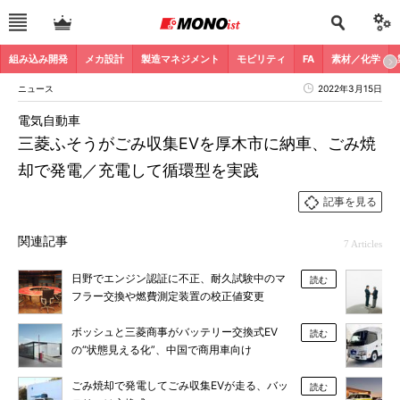
組み込み開発
メカ設計
製造マネジメント
モビリティ
FA
素材／化学
ニュース
2022年3月15日
電気自動車
三菱ふそうがごみ収集EVを厚木市に納車、ごみ焼
却で発電／充電して循環型を実践
記事を見る
関連記事
7 Articles
日野でエンジン認証に不正、耐久試験中のマ
読む
フラー交換や燃費測定装置の校正値変更
ボッシュと三菱商事がバッテリー交換式EV
読む
の“状態見える化”、中国で商用車向け
ごみ焼却で発電してごみ収集EVが走る、バッ
読む