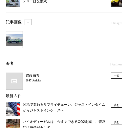
テリーは交換式
記事画像
＋
1 Images
1
著者
1 Authors
齊藤由希
一覧
2847 Articles
最新 3 件
関税で変わるサプライチェーン、ジャストインタイム
読む
からジャストインケースへ
バイオディーゼルは「今すぐできるCO2削減」、普及
読む
には連携が不可欠