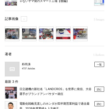
ゃないヤマ発のスマート工場【後編】
記事画像
＋
5 Images
1
2
3
4
5
著者
1 Authors
朴尚洙
一覧
4737 Articles
最新 3 件
日立建機の新社名「LANDCROS」を世界に発信、大谷
読む
選手がブランドアンバサダー就任
電動化戦略見直しのホンダが四半期営業利益で過去最
読む
高、2026年度業績も上方修正