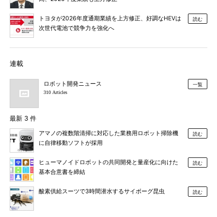
トヨタが2026年度通期業績を上方修正、好調なHEVは
読む
次世代電池で競争力を強化へ
連載
ロボット開発ニュース
一覧
310 Articles
最新 3 件
アマノの複数階清掃に対応した業務用ロボット掃除機
読む
に自律移動ソフトが採用
ヒューマノイドロボットの共同開発と量産化に向けた
読む
基本合意書を締結
酸素供給スーツで3時間潜水するサイボーグ昆虫
読む