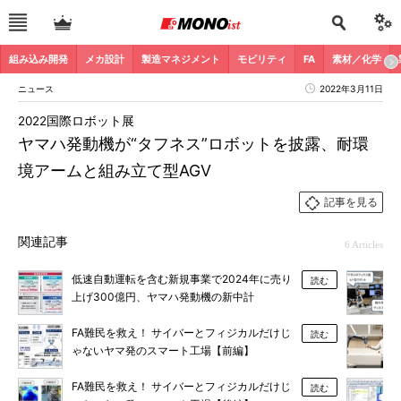
組み込み開発
メカ設計
製造マネジメント
モビリティ
FA
素材／化学
ニュース
2022年3月11日
2022国際ロボット展
ヤマハ発動機が“タフネス”ロボットを披露、耐環
境アームと組み立て型AGV
記事を見る
関連記事
6 Articles
低速自動運転を含む新規事業で2024年に売り
読む
上げ300億円、ヤマハ発動機の新中計
FA難民を救え！ サイバーとフィジカルだけじ
読む
ゃないヤマ発のスマート工場【前編】
FA難民を救え！ サイバーとフィジカルだけじ
読む