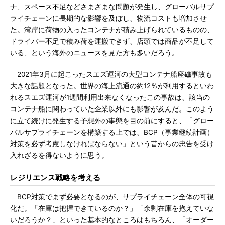
ナ、スペース不足などさまざまな問題が発生し、グローバルサプ
ライチェーンに長期的な影響を及ぼし、物流コストも増加させ
た。湾岸に荷物の入ったコンテナが積み上げられているものの、
ドライバー不足で積み荷を運搬できず、店頭では商品が不足して
いる、という海外のニュースを見た方も多いだろう。
2021年3月に起こったスエズ運河の大型コンテナ船座礁事故も
大きな話題となった。世界の海上流通の約12％が利用するといわ
れるスエズ運河が1週間利用出来なくなったこの事故は、該当の
コンテナ船に関わっていた企業以外にも影響が及んだ。このよう
に立て続けに発生する予想外の事態を目の前にすると、「グロー
バルサプライチェーンを構築する上では、BCP（事業継続計画）
対策を必ず考慮しなければならない」という昔からの忠告を受け
入れざるを得ないように思う。
レジリエンス戦略を考える
BCP対策でまず必要となるのが、サプライチェーン全体の可視
化だ。「在庫は把握できているのか？」「余剰在庫を抱えていな
いだろうか？」といった基本的なところはもちろん、「オーダー