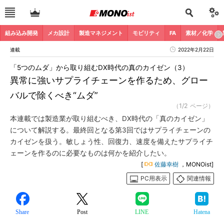
組み込み開発
メカ設計
製造マネジメント
モビリティ
FA
素材／化学
連載
2022年2月22日
「5つのムダ」から取り組むDX時代の真のカイゼン（3）
異常に強いサプライチェーンを作るため、グロー
バルで除くべき“ムダ”
（1/2 ページ）
本連載では製造業が取り組むべき、DX時代の「真のカイゼン」
について解説する。最終回となる第3回ではサプライチェーンの
カイゼンを扱う。敏しょう性、回復力、速度を備えたサプライチ
ェーンを作るのに必要なものは何かを紹介したい。
[
佐藤幸樹
，MONOist]
PC用表示
関連情報
Share
Post
LINE
Hatena