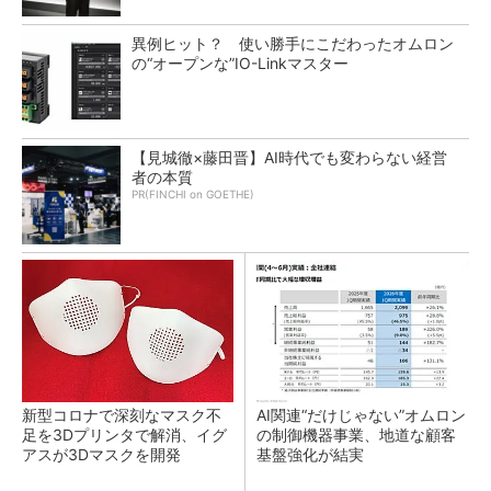
異例ヒット？ 使い勝手にこだわったオムロン
の“オープンな”IO-Linkマスター
【見城徹×藤田晋】AI時代でも変わらない経営
者の本質
PR(FINCHI on GOETHE)
新型コロナで深刻なマスク不
AI関連“だけじゃない”オムロン
足を3Dプリンタで解消、イグ
の制御機器事業、地道な顧客
アスが3Dマスクを開発
基盤強化が結実