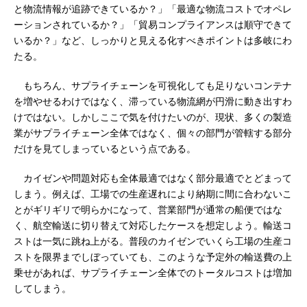
と物流情報が追跡できているか？」「最適な物流コストでオペレ
ーションされているか？」「貿易コンプライアンスは順守できて
いるか？」など、しっかりと見える化すべきポイントは多岐にわ
たる。
もちろん、サプライチェーンを可視化しても足りないコンテナ
を増やせるわけではなく、滞っている物流網が円滑に動き出すわ
けではない。しかしここで気を付けたいのが、現状、多くの製造
業がサプライチェーン全体ではなく、個々の部門が管轄する部分
だけを見てしまっているという点である。
カイゼンや問題対応も全体最適ではなく部分最適でとどまって
しまう。例えば、工場での生産遅れにより納期に間に合わないこ
とがギリギリで明らかになって、営業部門が通常の船便ではな
く、航空輸送に切り替えて対応したケースを想定しよう。輸送コ
ストは一気に跳ね上がる。普段のカイゼンでいくら工場の生産コ
ストを限界までしぼっていても、このような予定外の輸送費の上
乗せがあれば、サプライチェーン全体でのトータルコストは増加
してしまう。