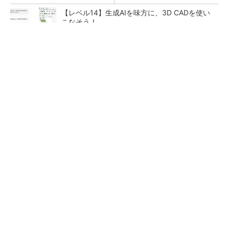
【レベル14】生成AIを味方に、3D CADを使い
こなそう！
【見城徹×藤田晋】AI時代でも変わらない経営
者の本質
PR(FINCHI on GOETHE)
「取りあえずボルトで固定」は禁物 締結部設
計で押さえるべき基本