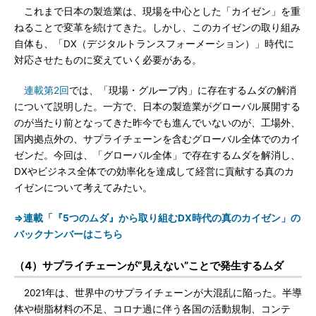
これまで日本の製造業は、現場を中心とした「カイゼン」を重
ねることで変革を続けてきた。しかし、このカイゼンの取り組み
自体も、「DX（デジタルトランスフォーメーション）」時代に
対応させたものに変えていく必要がある。
連載第2回
では、「現場・グループ内」に存在するムダの解消
について説明した。一方で、日本の製造業がグローバル展開する
のが当たり前となってきた昨今でも進んでいないのが、工場外、
国内拠点外の、サプライチェーンを含むグローバル全体でのカイ
ゼンだ。今回は、「グローバル全体」で存在するムダを解消し、
DXやビジネス全体での効率化を達成して経営に貢献する真のカ
イゼンについて考えてみたい。
⇒連載「『5つのムダ』から取り組むDX時代の真のカイゼン」の
バックナンバーはこちら
（4）サプライチェーンが“見えない”ことで発生するムダ
2021年は、世界中のサプライチェーンが大混乱に陥った。半導
体や樹脂材料の不足、コロナ過に伴う各国の活動規制、コンテ