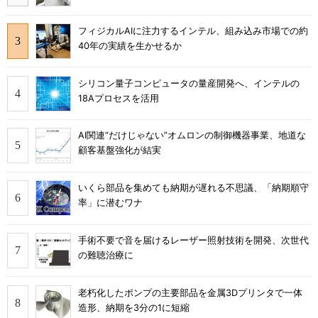
フィジカルAIに注力するインテル、組み込み市場での約
40年の実績を生かせるか
シリコン量子コンピュータの量産開発へ、インテルの
18Aプロセスを活用
AI関連“だけじゃない”オムロンの制御機器事業、地道な
顧客基盤強化が結実
いくら部品を集めても納期が遅れる不思議、「納期順守
率」に潜むワナ
手術不要で音を届けるレーザー照射技術を開発、次世代
の難聴治療に
老朽化したポンプの主要部品を金属3Dプリンタで一体
造形、納期を3分の1に短縮