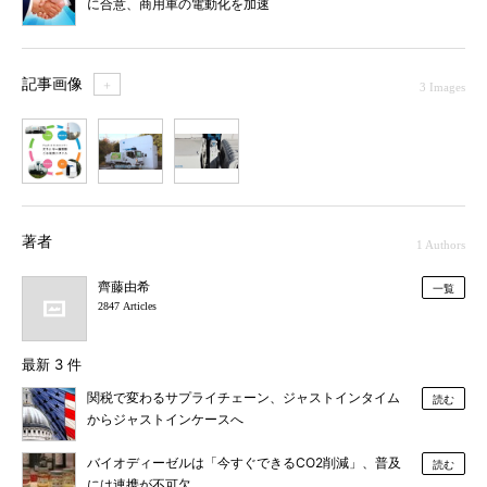
に合意、商用車の電動化を加速
記事画像
＋
3 Images
1
2
3
著者
1 Authors
齊藤由希
一覧
2847 Articles
最新 3 件
関税で変わるサプライチェーン、ジャストインタイム
読む
からジャストインケースへ
バイオディーゼルは「今すぐできるCO2削減」、普及
読む
には連携が不可欠