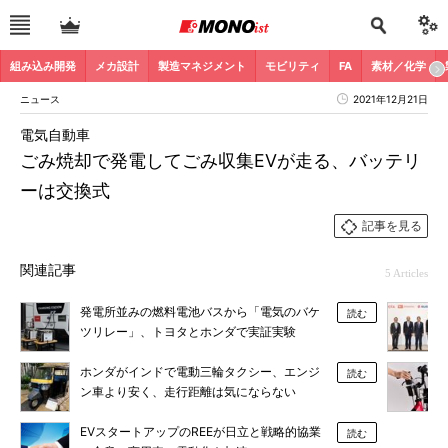
組み込み開発
メカ設計
製造マネジメント
モビリティ
FA
素材／化学
ニュース
2021年12月21日
電気自動車
ごみ焼却で発電してごみ収集EVが走る、バッテリ
ーは交換式
記事を見る
関連記事
5 Articles
発電所並みの燃料電池バスから「電気のバケ
読む
ツリレー」、トヨタとホンダで実証実験
ホンダがインドで電動三輪タクシー、エンジ
読む
ン車より安く、走行距離は気にならない
EVスタートアップのREEが日立と戦略的協業
読む