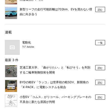
新型リーフの走行可能距離は702km、EVを買わない理
読む
由に向き合う
連載
電動化
一覧
717 Articles
最新 3 件
芝浦工業大学、「曲がりたい」と「転びそう」を判別
読む
する二輪車制御技術を開発
BYDの軽EV「ラッコ」は世界初の軽SDV、新開発の
読む
「X-PACK」に電動システムを統合
小型EV「コムス」がリコール、パーキングブレーキの
読む
不具合に新たな原因が判明