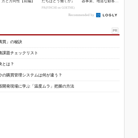
方と方向性【前編】
たちはどう働くか』
器事業、地道な顧客基
盤強化が結実
PR(FINCHI on GOETHE)
Recommended by
PR
購買」の秘訣
務課題チェックリスト
訣とは？
ウの購買管理システムは何が違う？
器開発現場に学ぶ「温度ムラ」把握の方法