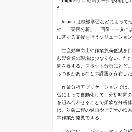
「
Impulse
」に動画データを利用し
た。
Impulseは機械学習などによっ
や、「要因分析」、 画像データに
に関する支援を行うソリューショ
生産効率向上や作業負荷低減を目
む製造業の現場は少なくない。ただ
間を要する、スポット分析にとど
らつきがあるなどの課題が存在し
作業分析アプリケーションでは、
習によって自動化して、分析時間
を組み合わせることで柔軟な分析
は、対象工程の録画やビデオの検
常作業が発見できる。
この他に、「パフォーマンス分析