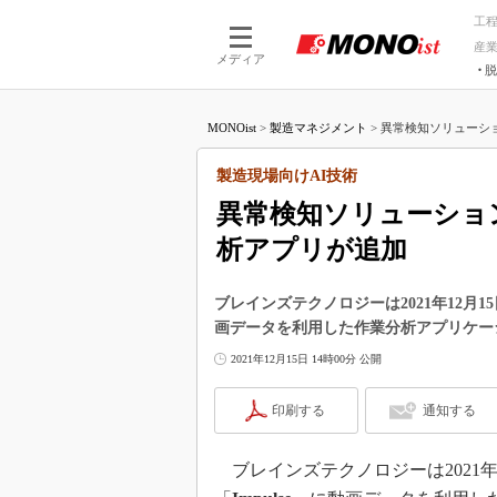
工
産
メディア
脱
つながる技術
AI×技術
MONOist
>
製造マネジメント
>
異常検知ソリューション
つながる工場
AI×設備
つながるサービ
Physical
製造現場向けAI技術
異常検知ソリューション
析アプリが追加
ブレインズテクノロジーは2021年12月1
画データを利用した作業分析アプリケー
2021年12月15日 14時00分 公開
印刷する
通知する
ブレインズテクノロジーは2021年