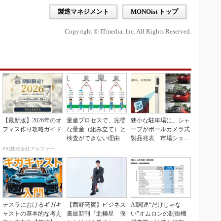
製造マネジメント
MONOist トップ
Copyright © ITmedia, Inc. All Rights Reserved.
【最新版】2026年のオ
量産プロセスで、完璧
狭小な駐車場に、シャ
フィス作り攻略ガイド
な量産（組み立て）と
ープがポールカメラ式
検査ができない理由
製品発表 市場シェア
10％目指す
PR(株式会社アルファーテクノ)
テスラにおけるギガキ
【西野亮廣】ビジネス
AI関連“だけじゃな
ャストの基本的な考え
書最新刊『北極星 僕
い”オムロンの制御機