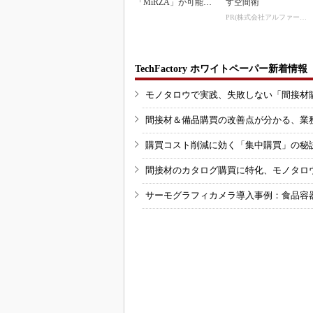
「MiRZA」が可能に
す空間術
するピッキングDX
PR(株式会社アルファーテクノ)
の...
TechFactory ホワイトペーパー新着情報
モノタロウで実践、失敗しない「間接材
間接材＆備品購買の改善点が分かる、業
購買コスト削減に効く「集中購買」の秘
間接材のカタログ購買に特化、モノタロ
サーモグラフィカメラ導入事例：食品容