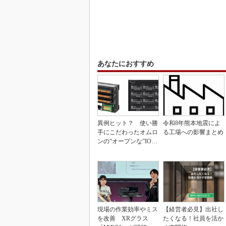
あなたにおすすめ
異例ヒット？ 使い勝
令和8年熊本地震によ
手にこだわったオムロ
る工場への影響まとめ
ンの“オープンな”IO-L
inkマスター
現場の作業効率やミス
【経営者必見】出社し
を改善 XRグラス
たくなる！社員を活か