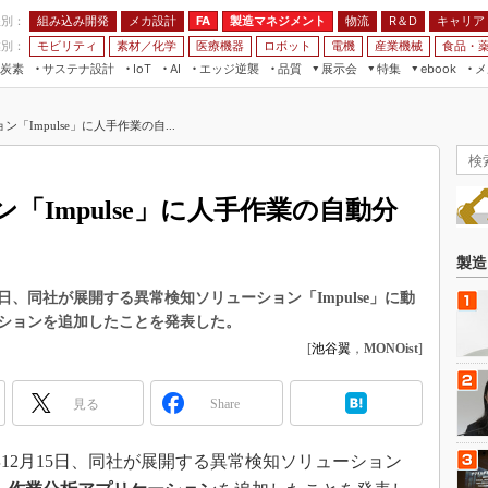
程別：
組み込み開発
メカ設計
製造マネジメント
物流
R＆D
キャリア
FA
業別：
モビリティ
素材／化学
医療機器
ロボット
電機
産業機械
食品・
炭素
サステナ設計
エッジ逆襲
品質
展示会
特集
メ
IoT
AI
ebook
伝承
組み込み開発
CEATEC
読者調査まとめ
編集後記
「Impulse」に人手作業の自...
JIMTOF
保全
メカ設計
つながるクルマ
組込み/エッジ コンピューティング
ス
 AI
製造マネジメント
5G
展＆IoT/5Gソリューション展
VR／AR
FA
「Impulse」に人手作業の自動分
IIFES
モビリティ
フィールドサービス
国際ロボット展
素材／化学
FPGA
製造
ジャパンモビリティショー
組み込み画像技術
5日、同社が展開する異常検知ソリューション「Impulse」に動
TECHNO-FRONTIER
ションを追加したことを発表した。
組み込みモデリング
人テク展
[
池谷翼
，
MONOist
]
Windows Embedded
スマート工場EXPO
車載ソフト開発
見る
Share
EdgeTech+
ISO26262
日本ものづくりワールド
12月15日、同社が展開する異常検知ソリューション
無償設計ツール
AUTOMOTIVE WORLD