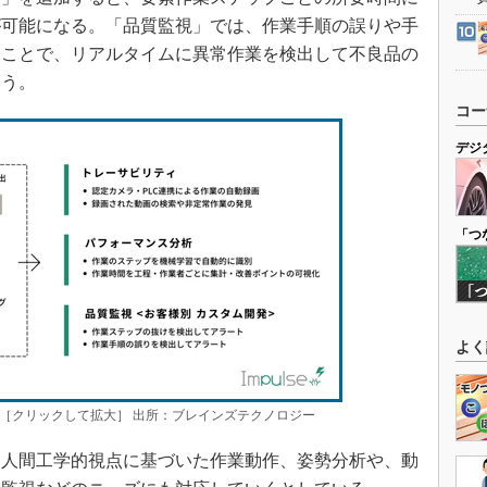
が可能になる。「品質監視」では、作業手順の誤りや手
ることで、リアルタイムに異常作業を検出して不良品の
いう。
コー
デジ
「つ
よく
［クリックして拡大］ 出所：ブレインズテクノロジー
人間工学的視点に基づいた作業動作、姿勢分析や、動