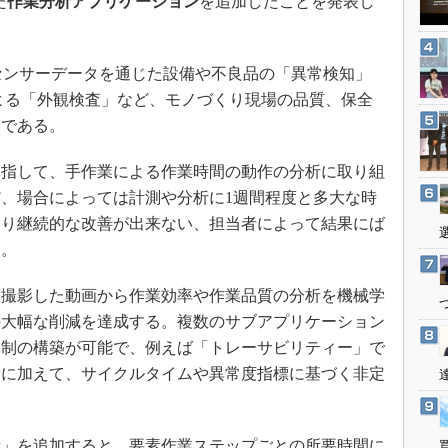
た
作業分析アプリケーション
を追加したことを発表し
3Dプリンタ
産業オープンネット展
デジタルツインとCAE
S＆OP
てセンサーデータを通じた設備や不良品の「異常検知」
よる「外観検査」など、モノづくり現場の品質、保全
インダストリー4.0
ンである。
イノベーション
製造業ビッグデータ
指して、手作業による作業時間の動作の分析に取り組
メイドインジャパン
、場合によっては計測や分析に1週間程度と多大な時
まり継続的な改善が出来ない、担当者によって結果にば
植物工場
た。
知財マネジメント
海外生産
撮影した動画から作業効率や作業品質の分析を機械学
グローバル設計・開発
の大幅な削減を達成する。複数のサブアプリケーション
体制の構築が可能で、例えば「トレーサビリティー」で
制御セキュリティ
索に加えて、サイクルタイムや異常度指標に基づく非定
新型コロナへの対応
」を追加すると、要素作業ステップごとの所要時間に