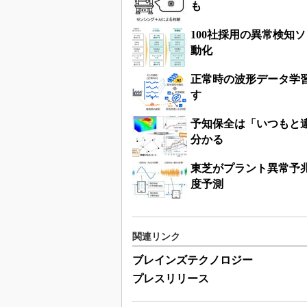
も
100社採用の異常検知
動化
正常時の波形データ学
す
予知保全は「いつもと
分かる
東芝がプラント異常予兆
度予測
関連リンク
ブレインズテクノロジー
プレスリリース