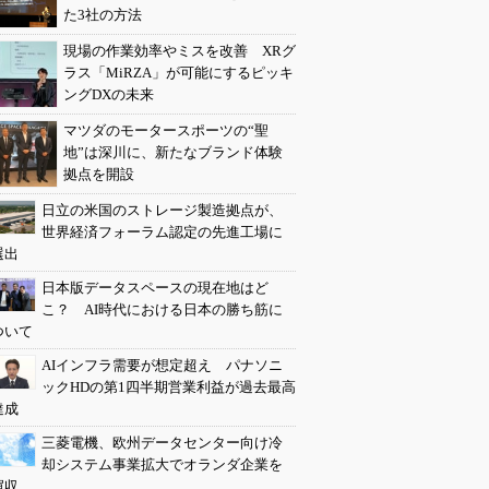
た3社の方法
現場の作業効率やミスを改善 XRグ
ラス「MiRZA」が可能にするピッキ
ングDXの未来
マツダのモータースポーツの“聖
地”は深川に、新たなブランド体験
拠点を開設
日立の米国のストレージ製造拠点が、
世界経済フォーラム認定の先進工場に
選出
日本版データスペースの現在地はど
こ？ AI時代における日本の勝ち筋に
ついて
AIインフラ需要が想定超え パナソニ
ックHDの第1四半期営業利益が過去最高
達成
三菱電機、欧州データセンター向け冷
却システム事業拡大でオランダ企業を
買収