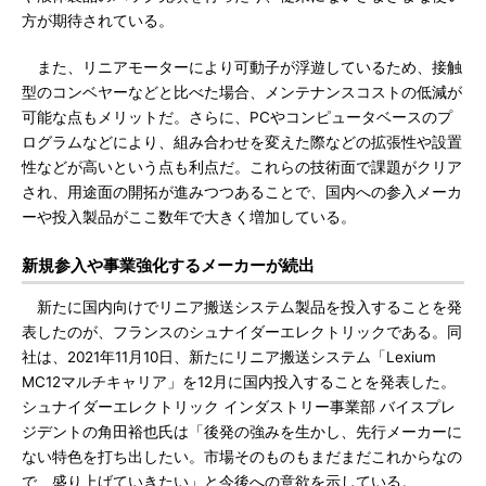
方が期待されている。
また、リニアモーターにより可動子が浮遊しているため、接触
型のコンベヤーなどと比べた場合、メンテナンスコストの低減が
可能な点もメリットだ。さらに、PCやコンピュータベースのプ
ログラムなどにより、組み合わせを変えた際などの拡張性や設置
性などが高いという点も利点だ。これらの技術面で課題がクリア
され、用途面の開拓が進みつつあることで、国内への参入メーカ
ーや投入製品がここ数年で大きく増加している。
新規参入や事業強化するメーカーが続出
新たに国内向けでリニア搬送システム製品を投入することを発
表したのが、フランスのシュナイダーエレクトリックである。同
社は、2021年11月10日、新たにリニア搬送システム「Lexium
MC12マルチキャリア」を12月に国内投入することを発表した。
シュナイダーエレクトリック インダストリー事業部 バイスプレ
ジデントの角田裕也氏は「後発の強みを生かし、先行メーカーに
ない特色を打ち出したい。市場そのものもまだまだこれからなの
で、盛り上げていきたい」と今後への意欲を示している。