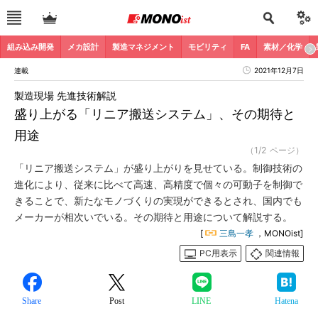
組み込み開発
メカ設計
製造マネジメント
モビリティ
FA
素材／化学
連載
2021年12月7日
製造現場 先進技術解説
盛り上がる「リニア搬送システム」、その期待と
用途
（1/2 ページ）
「リニア搬送システム」が盛り上がりを見せている。制御技術の
進化により、従来に比べて高速、高精度で個々の可動子を制御で
きることで、新たなモノづくりの実現ができるとされ、国内でも
メーカーが相次いでいる。その期待と用途について解説する。
[
三島一孝
，MONOist]
PC用表示
関連情報
Share
Post
LINE
Hatena