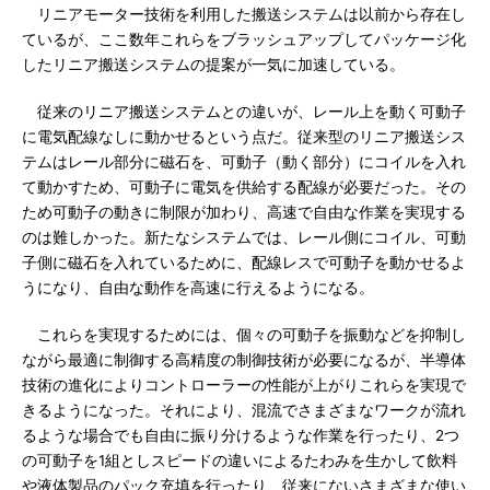
リニアモーター技術を利用した搬送システムは以前から存在し
ているが、ここ数年これらをブラッシュアップしてパッケージ化
したリニア搬送システムの提案が一気に加速している。
従来のリニア搬送システムとの違いが、レール上を動く可動子
に電気配線なしに動かせるという点だ。従来型のリニア搬送シス
テムはレール部分に磁石を、可動子（動く部分）にコイルを入れ
て動かすため、可動子に電気を供給する配線が必要だった。その
ため可動子の動きに制限が加わり、高速で自由な作業を実現する
のは難しかった。新たなシステムでは、レール側にコイル、可動
子側に磁石を入れているために、配線レスで可動子を動かせるよ
うになり、自由な動作を高速に行えるようになる。
これらを実現するためには、個々の可動子を振動などを抑制し
ながら最適に制御する高精度の制御技術が必要になるが、半導体
技術の進化によりコントローラーの性能が上がりこれらを実現で
きるようになった。それにより、混流でさまざまなワークが流れ
るような場合でも自由に振り分けるような作業を行ったり、2つ
の可動子を1組としスピードの違いによるたわみを生かして飲料
や液体製品のパック充填を行ったり、従来にないさまざまな使い