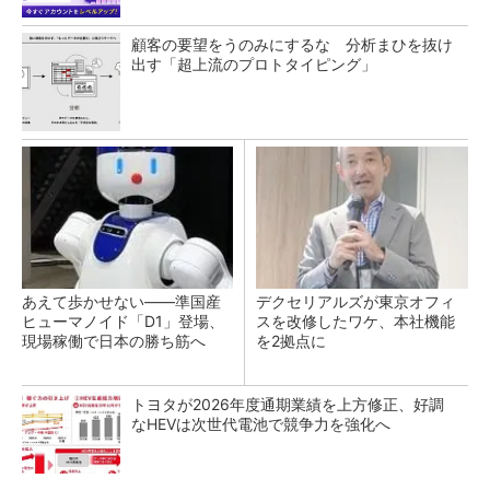
顧客の要望をうのみにするな 分析まひを抜け
出す「超上流のプロトタイピング」
あえて歩かせない――準国産
デクセリアルズが東京オフィ
ヒューマノイド「D1」登場、
スを改修したワケ、本社機能
現場稼働で日本の勝ち筋へ
を2拠点に
トヨタが2026年度通期業績を上方修正、好調
なHEVは次世代電池で競争力を強化へ