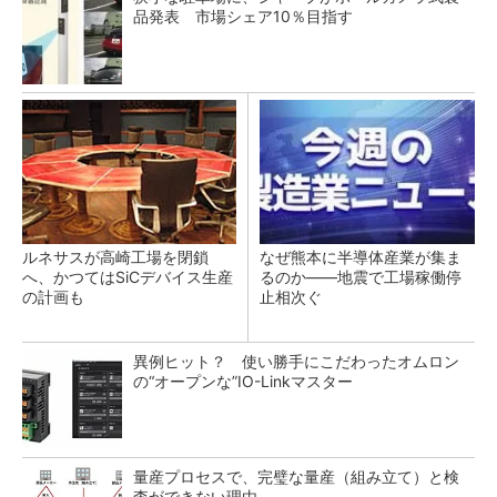
品発表 市場シェア10％目指す
ルネサスが高崎工場を閉鎖
なぜ熊本に半導体産業が集ま
へ、かつてはSiCデバイス生産
るのか――地震で工場稼働停
の計画も
止相次ぐ
異例ヒット？ 使い勝手にこだわったオムロン
の“オープンな”IO-Linkマスター
量産プロセスで、完璧な量産（組み立て）と検
査ができない理由