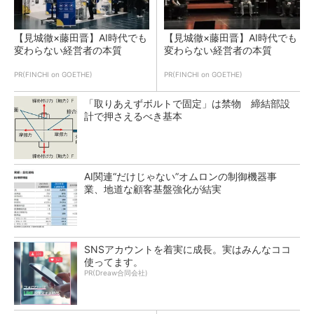
【見城徹×藤田晋】AI時代でも
【見城徹×藤田晋】AI時代でも
変わらない経営者の本質
変わらない経営者の本質
PR(FINCHI on GOETHE)
PR(FINCHI on GOETHE)
「取りあえずボルトで固定」は禁物 締結部設
計で押さえるべき基本
AI関連“だけじゃない”オムロンの制御機器事
業、地道な顧客基盤強化が結実
SNSアカウントを着実に成長。実はみんなココ
使ってます。
PR(Dreaw合同会社)