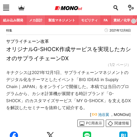
組み込み開発
メカ設計
製造マネジメント
モビリティ
FA
素材／化学
特集
2021年12月6日
サプライチェーン改革
オリジナルG-SHOCK作成サービスを実現したカシ
オのサプライチェーンDX
（1/2 ページ）
キナクシスは2021年12月1日、サプライチェーンマネジメントの
デジタル化をテーマとしたイベント「BIG IDEAS in Supply
Chain｜JAPAN」をオンラインで開催した。本稿では当日のプロ
グラムから、カシオ計算機が展開する時計ブランド「G-
SHOCK」のカスタマイズサービス「MY G-SHOCK」を支えるDX
を解説したセミナーを抜粋して紹介する。
[
池谷翼
，MONOist]
PC用表示
関連情報