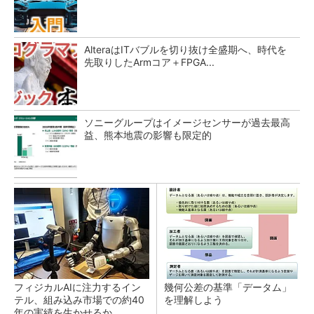
AlteraはITバブルを切り抜け全盛期へ、時代を
先取りしたArmコア＋FPGA...
ソニーグループはイメージセンサーが過去最高
益、熊本地震の影響も限定的
フィジカルAIに注力するイン
幾何公差の基準「データム」
テル、組み込み市場での約40
を理解しよう
年の実績を生かせるか