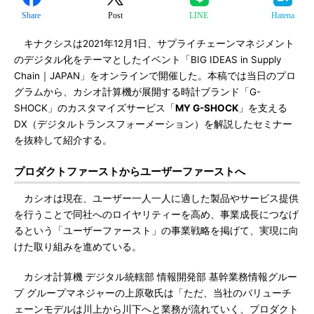
Share
Post
LINE
Hatena
キナクシスは2021年12月1日、サプライチェーンマネジメント
のデジタル化をテーマとしたイベント「BIG IDEAS in Supply
Chain｜JAPAN」をオンラインで開催した。本稿では当日のプロ
グラムから、カシオ計算機が展開する時計ブランド「G-
SHOCK」のカスタマイズサービス「
MY G-SHOCK
」を支える
DX（デジタルトランスフォーメーション）を解説したセミナー
を抜粋して紹介する。
プロダクトファーストからユーザーファーストへ
カシオは現在、ユーザー一人一人に適した製品やサービス提供
を行うことで同社へのロイヤリティーを高め、事業成長につなげ
るという「ユーザーファースト」の事業戦略を掲げて、実現に向
けた取り組みを進めている。
カシオ計算機 デジタル統轄部 情報開発部 基幹業務情報グルー
プ グループマネジャーの上原敬氏は「ただ、当社のバリューチ
ェーンモデルは川上から川下へと業務が流れていく、プロダクト