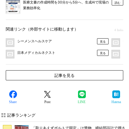
医療文書の作成時間を30分から5分へ、生成AIで現場の
読む
業務効率化
関連リンク（外部サイトに移動します）
4 links
シーメンスヘルスケア
テ
見る
日本メディカルネクスト
プ
見る
記事を見る
Share
Post
LINE
Hatena
記事ランキング
「取りあえずボルトで固定」は禁物 締結部設計で押さ