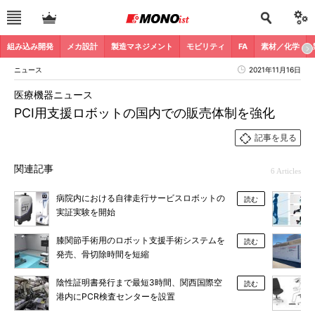
組み込み開発
メカ設計
製造マネジメント
モビリティ
FA
素材／化学
ニュース
2021年11月16日
医療機器ニュース
PCI用支援ロボットの国内での販売体制を強化
記事を見る
関連記事
6 Articles
病院内における自律走行サービスロボットの
読む
実証実験を開始
膝関節手術用のロボット支援手術システムを
読む
発売、骨切除時間を短縮
陰性証明書発行まで最短3時間、関西国際空
読む
港内にPCR検査センターを設置