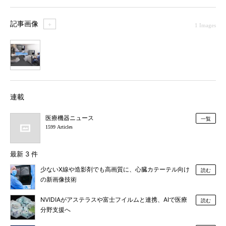
記事画像
＋
1 Images
1
連載
医療機器ニュース
一覧
1599 Articles
最新 3 件
少ないX線や造影剤でも高画質に、心臓カテーテル向け
読む
の新画像技術
NVIDIAがアステラスや富士フイルムと連携、AIで医療
読む
分野支援へ