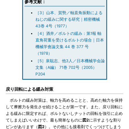
参考文献：
［3］山本、賀勢／軸直角振動による
ねじの緩みに関する研究｜精密機械
43巻 4号（1977）
［4］酒井／ボルトの緩み：第1報 軸
直角荷重を受けるボルトの場合｜日本
機械学會論文集 44 巻 377 号
（1978）
［5］泉聡志、他3人／日本機械学会論
文集（A編） 71巻 702号（2005）
P204
戻り回転による緩み対策
ボルトの緩み対策は、軸力を高めることと、高めた軸力を保持
して摩擦力を発生させ続けることが第一です。また、戻り回転に
よる緩みに限定すれば、ボルトないしナットの回転を強引に止め
てしまえばいいわけで、最も簡単なものに
図2
に示すような割り
ピンがあります（
図2
）。その他にも接着剤でくっつけてしまう