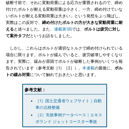
破断寸前で、それに変動荷重による応力が重畳されるので、締め
付けたボルトが耐える変動荷重は小さく、一方、締め付けていな
いボルトが耐える変動荷重は大きい」という発想をぶっ飛ばし、
実際はこの反対で、
締め付けたボルトの方が大きな変動荷重に耐
える
と述べました。また、
連載第1回
では、
ボルトは疲労に対し
て案外タフだ
というお話をしました。
しかし、これらはボルトが適切なトルクで締め付けられている
場合に限ります。ボルトが緩んでいると、疲労破壊しやすくなり
ます。実際に、緩みが原因でボルトが破断した事例がいくつも報
告されています（参考文献［1］［2］）。
本連載
の最後に、
ボル
トの緩み対策
について触れておきたいと思います。
参考文献：
［1］国土交通省ウェブサイト｜自動
車の点検整備
［2］失敗事例データベース｜エキス
ポランド ジェットコースター事故