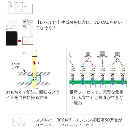
【レベル14】生成AIを味方に、3D CADを使い
こなそう！
おもちゃで解説。回転＆スラ
量産プロセスで、完璧な量産
イドを自在に操る方法
（組み立て）と検査ができな
い理由
スズキの「R06A型」エンジン搭載車50万台が
リコール、「スペーシア」など