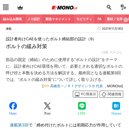
組み込み開発
メカ設計
製造マネジメント
モビリティ
FA
素材／化学
連載
2021年11月16日
設計者向けCAEを使ったボルト締結部の設計（9）
ボルトの緩み対策
（1/5 ページ）
部品の固定（締結）のために使用する“ボルトの設計”をテーマ
に、設計者向けCAE環境を用いて、必要とされる適切なボルトの
呼び径と本数を決める方法を解説する。最終回となる連載第9回
では、“ボルトの緩み対策”について詳しく取り上げる。
[
高橋良一／ＲＴデザインラボ 代表
，MONOist]
PC用表示
関連情報
Share
Post
LINE
Hatena
連載第3回
で「締め付けたボルトには初期応力が作用していて