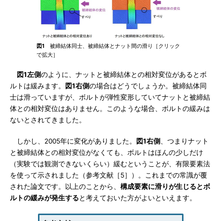
図1
被締結体同士、被締結体とナット間の滑り［クリック
で拡大］
図1左側
のように、ナットと被締結体との相対変位があるとボ
ルトは緩みます。
図1右側
の場合はどうでしょうか。被締結体同
士は滑っていますが、ボルトが弾性変形していてナットと被締結
体との相対変位はありません。このような場合、ボルトの緩みは
ないとされてきました。
しかし、2005年に変化がありました。
図1右側
、つまりナット
と被締結体との相対変位がなくても、ボルトはほんの少しだけ
（実験では観測できないくらい）緩むということが、有限要素法
を使って示されました（参考文献［5］）。これまでの常識が覆
された論文です。以上のことから、
構成要素に滑りが生じるとボ
ルトの緩みが発生する
と考えておいた方がよいといえます。