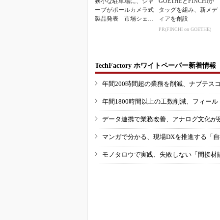
狭小な駐車場に、シャ
GOETHEとFINCHIが
ープがポールカメラ式
タッグを組み、新メデ
製品発表 市場シェア
ィアを創設
10％目指す
PR(FINCHI on GOETHE)
TechFactory ホワイトペーパー新着情報
年間200時間超の業務を削減、ナブテス
年間1800時間以上の工数削減、フィー
データ連携で業務改善、アナログ文化が
マンガで分かる、現場DXを推進する「
モノタロウで実践、失敗しない「間接材