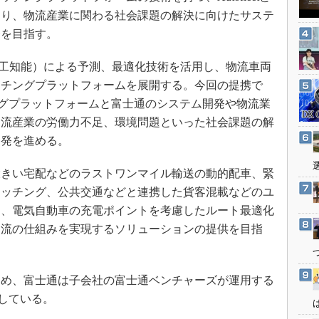
3Dプリンタ
産業オープンネット展
より、物流産業に関わる社会課題の解決に向けたサステ
デジタルツインとCAE
発を目指す。
S＆OP
I（人工知能）による予測、最適化技術を活用し、物流車両
インダストリー4.0
ッチングプラットフォームを展開する。今回の提携で
イノベーション
ッチングプラットフォームと富士通のシステム開発や物流業
製造業ビッグデータ
物流産業の労働力不足、環境問題といった社会課題の解
メイドインジャパン
開発を進める。
植物工場
きい宅配などのラストワンマイル輸送の動的配車、緊
知財マネジメント
マッチング、公共交通などと連携した貨客混載などのユ
海外生産
も、電気自動車の充電ポイントを考慮したルート最適化
グローバル設計・開発
物流の仕組みを実現するソリューションの提供を目指
制御セキュリティ
新型コロナへの対応
め、富士通は子会社の富士通ベンチャーズが運用する
資している。