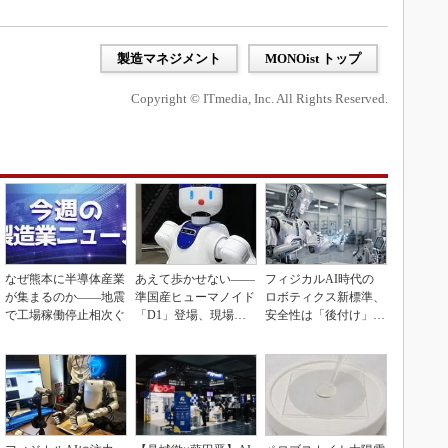
製造マネジメント
MONOist トップ
Copyright © ITmedia, Inc. All Rights Reserved.
なぜ熊本に半導体産業
あえて歩かせない――
フィジカルAI時代の
が集まるのか――地震
準国産ヒューマノイド
ロボティクス新標準、
で工場稼働停止相次ぐ
「D1」登場、現場稼
安全性は「後付け」で
働で日本の勝ち筋へ
なく「設計の核心」