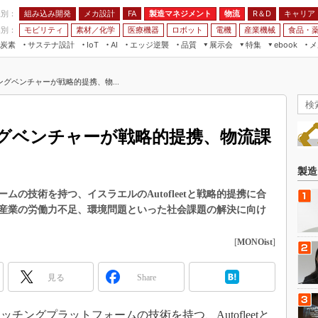
程別：
組み込み開発
メカ設計
製造マネジメント
物流
R＆D
キャリア
FA
業別：
モビリティ
素材／化学
医療機器
ロボット
電機
産業機械
食品・
炭素
サステナ設計
エッジ逆襲
品質
展示会
特集
メ
IoT
AI
ebook
伝承
組み込み開発
CEATEC
読者調査まとめ
編集後記
グベンチャーが戦略的提携、物...
JIMTOF
保全
メカ設計
つながるクルマ
組込み/エッジ コンピューティング
ス
 AI
製造マネジメント
5G
展＆IoT/5Gソリューション展
VR／AR
FA
グベンチャーが戦略的提携、物流課
IIFES
モビリティ
フィールドサービス
国際ロボット展
素材／化学
FPGA
製造
ジャパンモビリティショー
組み込み画像技術
の技術を持つ、イスラエルのAutofleetと戦略的提携に合
TECHNO-FRONTIER
産業の労働力不足、環境問題といった社会課題の解決に向け
組み込みモデリング
人テク展
Windows Embedded
[
MONOist
]
スマート工場EXPO
車載ソフト開発
EdgeTech+
見る
Share
ISO26262
日本ものづくりワールド
無償設計ツール
AUTOMOTIVE WORLD
ッチングプラットフォームの技術を持つ、Autofleetと