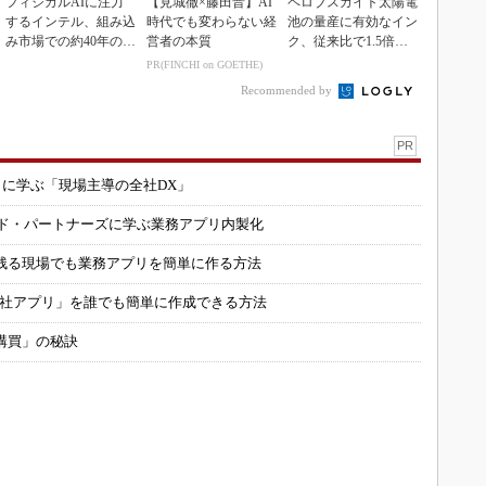
フィジカルAIに注力
【見城徹×藤田晋】AI
ペロブスカイト太陽電
するインテル、組み込
時代でも変わらない経
池の量産に有効なイン
み市場での約40年の実
営者の本質
ク、従来比で1.5倍の
績を生かせるか
性能向上
PR(FINCHI on GOETHE)
Recommended by
PR
コに学ぶ「現場主導の全社DX」
ルド・パートナーズに学ぶ業務アプリ内製化
残る現場でも業務アプリを簡単に作る方法
自社アプリ」を誰でも簡単に作成できる方法
購買」の秘訣