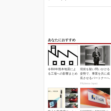
あなたにおすすめ
令和8年熊本地震によ
現状を疑い問いかける
る工場への影響まとめ
姿勢で、事業を共に成
長させるパートナーへ
PR(dentsu Japan)