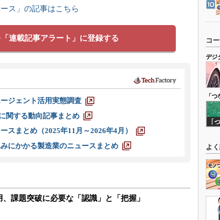
ュース」の記事はこちら
を「連載記事アラート」に登録する
コー
デジ
「つ
エージェント活用実態調査
O」に関する動向記事まとめ
スまとめ（2025年11月～2026年4月）
込みにかかる製造業のニュースまとめ
よく
用、課題突破に必要な「認識」と「把握」