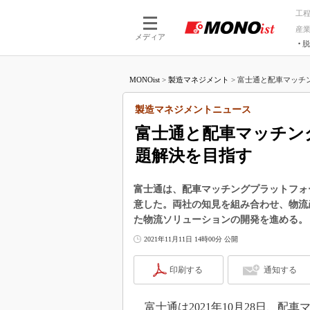
工
産
メディア
脱
つながる技術
AI×技術
MONOist
>
製造マネジメント
>
富士通と配車マッチン
つながる工場
AI×設備
つながるサービ
Physical
製造マネジメントニュース
富士通と配車マッチン
題解決を目指す
富士通は、配車マッチングプラットフォーム
意した。両社の知見を組み合わせ、物流
た物流ソリューションの開発を進める。
2021年11月11日 14時00分 公開
印刷する
通知する
富士通は2021年10月28日、配車マ