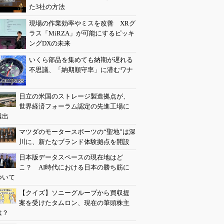
た3社の方法
現場の作業効率やミスを改善 XRグ
ラス「MiRZA」が可能にするピッキ
ングDXの未来
いくら部品を集めても納期が遅れる
不思議、「納期順守率」に潜むワナ
日立の米国のストレージ製造拠点が、
世界経済フォーラム認定の先進工場に
選出
マツダのモータースポーツの“聖地”は深
川に、新たなブランド体験拠点を開設
日本版データスペースの現在地はど
こ？ AI時代における日本の勝ち筋に
ついて
【クイズ】ソニーグループから買収提
案を受けたタムロン、現在の筆頭株主
は？