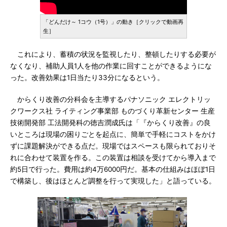
「どんだけ～ 1コウ（1号）」の動き［クリックで動画再
生］
これにより、蓄積の状況を監視したり、整頓したりする必要が
なくなり、補助人員1人を他の作業に回すことができるようにな
った。改善効果は1日当たり33分になるという。
からくり改善の分科会を主導するパナソニック エレクトリッ
クワークス社 ライティング事業部 ものづくり革新センター 生産
技術開発部 工法開発科の徳吉潤成氏は「『からくり改善』の良
いところは現場の困りごとを起点に、簡単で手軽にコストをかけ
ずに課題解決ができる点だ。現場ではスペースも限られておりそ
れに合わせて装置を作る。この装置は相談を受けてから導入まで
約5日で行った。費用は約4万6000円だ。基本の仕組みはほぼ1日
で構築し、後はほとんど調整を行って実現した」と語っている。