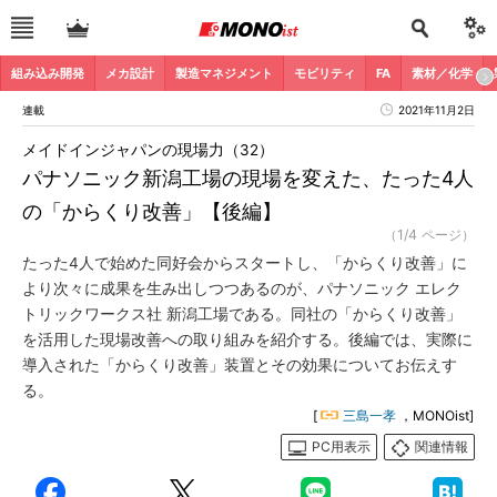
組み込み開発
メカ設計
製造マネジメント
モビリティ
FA
素材／化学
連載
2021年11月2日
メイドインジャパンの現場力（32）
パナソニック新潟工場の現場を変えた、たった4人
の「からくり改善」【後編】
（1/4 ページ）
たった4人で始めた同好会からスタートし、「からくり改善」に
より次々に成果を生み出しつつあるのが、パナソニック エレク
トリックワークス社 新潟工場である。同社の「からくり改善」
を活用した現場改善への取り組みを紹介する。後編では、実際に
導入された「からくり改善」装置とその効果についてお伝えす
る。
[
三島一孝
，MONOist]
PC用表示
関連情報