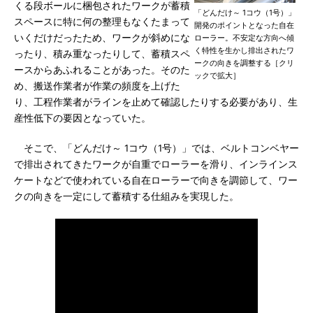
くる段ボールに梱包されたワークが蓄積
「どんだけ～ 1コウ（1号）」
スペースに特に何の整理もなくたまって
開発のポイントとなった自在
いくだけだったため、ワークが斜めにな
ローラー。不安定な方向へ傾
く特性を生かし排出されたワ
ったり、積み重なったりして、蓄積スペ
ークの向きを調整する［クリ
ースからあふれることがあった。そのた
ックで拡大］
め、搬送作業者が作業の頻度を上げた
り、工程作業者がラインを止めて確認したりする必要があり、生
産性低下の要因となっていた。
そこで、「どんだけ～ 1コウ（1号）」では、ベルトコンベヤー
で排出されてきたワークが自重でローラーを滑り、インラインス
ケートなどで使われている自在ローラーで向きを調節して、ワー
クの向きを一定にして蓄積する仕組みを実現した。