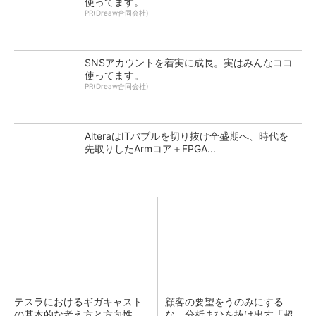
使ってます。
PR(Dreaw合同会社)
SNSアカウントを着実に成長。実はみんなココ
使ってます。
PR(Dreaw合同会社)
AlteraはITバブルを切り抜け全盛期へ、時代を
先取りしたArmコア＋FPGA...
テスラにおけるギガキャスト
顧客の要望をうのみにする
の基本的な考え方と方向性
な 分析まひを抜け出す「超