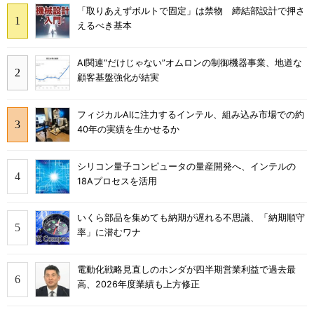
「取りあえずボルトで固定」は禁物 締結部設計で押さ
えるべき基本
AI関連“だけじゃない”オムロンの制御機器事業、地道な
顧客基盤強化が結実
フィジカルAIに注力するインテル、組み込み市場での約
40年の実績を生かせるか
シリコン量子コンピュータの量産開発へ、インテルの
18Aプロセスを活用
いくら部品を集めても納期が遅れる不思議、「納期順守
率」に潜むワナ
電動化戦略見直しのホンダが四半期営業利益で過去最
高、2026年度業績も上方修正