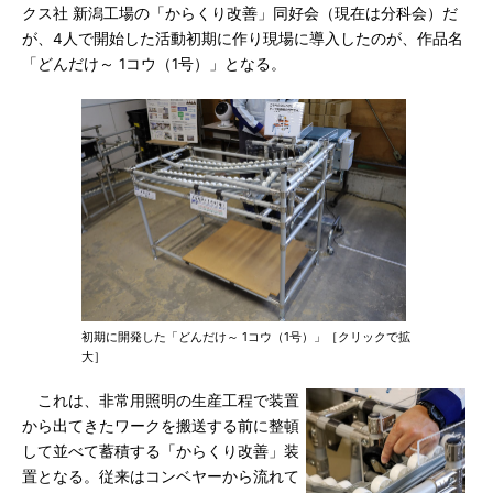
クス社 新潟工場の「からくり改善」同好会（現在は分科会）だ
が、4人で開始した活動初期に作り現場に導入したのが、作品名
「どんだけ～ 1コウ（1号）」となる。
初期に開発した「どんだけ～ 1コウ（1号）」［クリックで拡
大］
これは、非常用照明の生産工程で装置
から出てきたワークを搬送する前に整頓
して並べて蓄積する「からくり改善」装
置となる。従来はコンベヤーから流れて