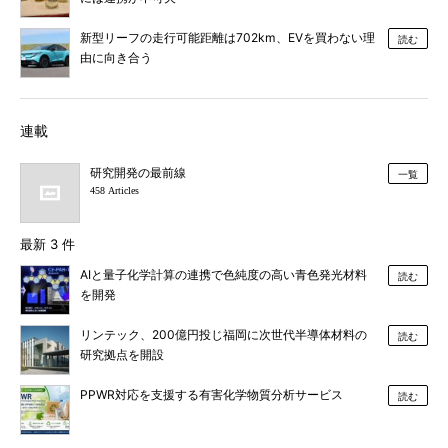
新型リーフの走行可能距離は702km、EVを買わない理
読む
由に向き合う
連載
研究開発の最前線
一覧
458 Articles
最新 3 件
AIと量子化学計算の連携で色純度の高い青色発光材料
読む
を開発
リンテック、200億円投じ福岡に次世代半導体材料の
読む
研究拠点を開設
PPWR対応を支援する有害化学物質分析サービス
読む