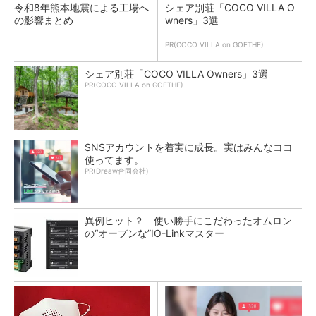
令和8年熊本地震による工場へ
シェア別荘「COCO VILLA O
の影響まとめ
wners」3選
PR(COCO VILLA on GOETHE)
シェア別荘「COCO VILLA Owners」3選
PR(COCO VILLA on GOETHE)
SNSアカウントを着実に成長。実はみんなココ
使ってます。
PR(Dreaw合同会社)
異例ヒット？ 使い勝手にこだわったオムロン
の“オープンな”IO-Linkマスター