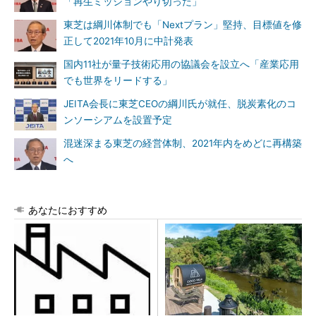
「再生ミッションやり切った」
東芝は綱川体制でも「Nextプラン」堅持、目標値を修
正して2021年10月に中計発表
国内11社が量子技術応用の協議会を設立へ「産業応用
でも世界をリードする」
JEITA会長に東芝CEOの綱川氏が就任、脱炭素化のコ
ンソーシアムを設置予定
混迷深まる東芝の経営体制、2021年内をめどに再構築
へ
あなたにおすすめ