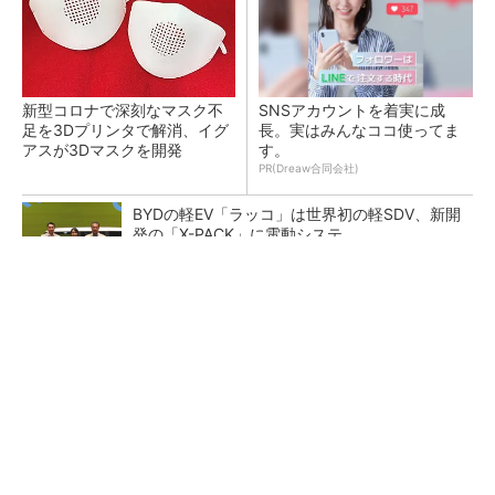
新型コロナで深刻なマスク不
SNSアカウントを着実に成
足を3Dプリンタで解消、イグ
長。実はみんなココ使ってま
アスが3Dマスクを開発
す。
PR(Dreaw合同会社)
BYDの軽EV「ラッコ」は世界初の軽SDV、新開
発の「X-PACK」に電動システ...
ペロブスカイト太陽電池の量産に有効なイン
ク、従来比で1.5倍の性能向上
【レベル14】生成AIを味方に、3D CADを使い
こなそう！