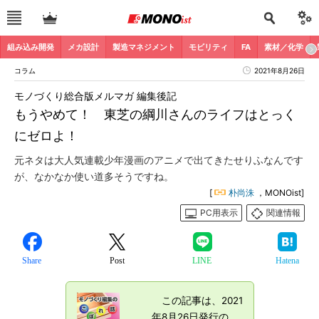
組み込み開発
メカ設計
製造マネジメント
モビリティ
FA
素材／化学
コラム
2021年8月26日
モノづくり総合版メルマガ 編集後記
もうやめて！ 東芝の綱川さんのライフはとっく
にゼロよ！
元ネタは大人気連載少年漫画のアニメで出てきたせりふなんです
が、なかなか使い道多そうですね。
[
朴尚洙
，MONOist]
PC用表示
関連情報
Share
Post
LINE
Hatena
この記事は、2021
年8月26日発行の