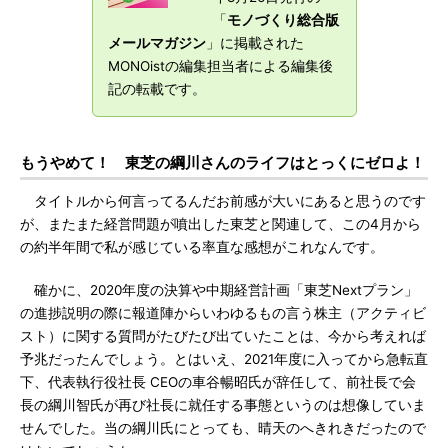
「
モノづくり総合版
メールマガジン
」に掲載された
MONOistの編集担当者による編集後
記の転載です。
もうやめて！ 東芝の綱川さんのライフはとっくにゼロよ！
タイトルから何言ってるんだお前感が大いにあると思うのです
が、またまた経営問題が噴出した東芝と関連して、この4月から
の約半年間で私が感じている率直な感想がこれなんです。
確かに、2020年度の決算や中期経営計画「東芝Nextプラン」
の進捗説明の際に報道陣からいわゆるもの言う株主（アクティビ
スト）に関する質問がたびたび出ていたことは、今から考えれば
予兆だったんでしょう。とはいえ、2021年度に入ってから急転直
下、代表執行役社長 CEOの車谷暢昭氏が辞任して、前社長で会
長の綱川智氏が再び社長に就任する事態というのは想像していま
せんでした。当の綱川氏にとっても、晴天のへきれきだったので