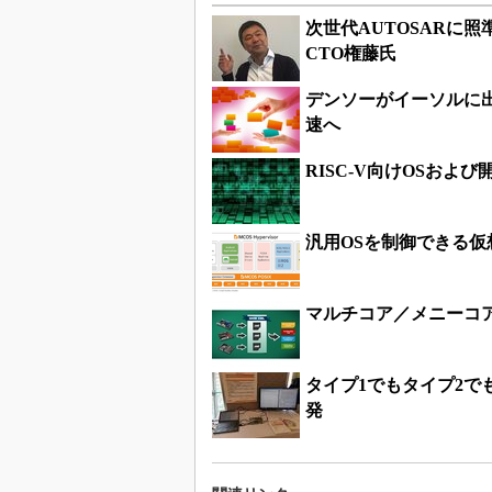
次世代AUTOSARに
CTO権藤氏
デンソーがイーソルに
速へ
RISC-V向けOSお
汎用OSを制御できる仮
マルチコア／メニーコア
タイプ1でもタイプ2で
発