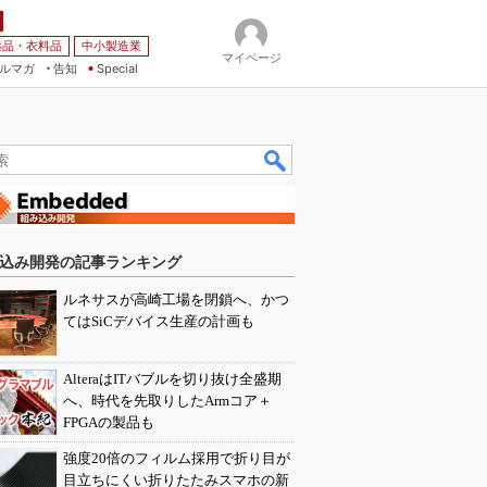
薬品・衣料品
中小製造業
マイページ
ルマガ
告知
Special
込み開発の記事ランキング
ルネサスが高崎工場を閉鎖へ、かつ
てはSiCデバイス生産の計画も
AlteraはITバブルを切り抜け全盛期
へ、時代を先取りしたArmコア＋
FPGAの製品も
強度20倍のフィルム採用で折り目が
目立ちにくい折りたたみスマホの新