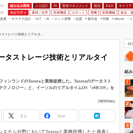
程別：
組み込み開発
メカ設計
製造マネジメント
物流
R＆D
キャリア
FA
業別：
モビリティ
素材／化学
医療機器
ロボット
電機
産業機械
食品・
炭素
サステナ設計
エッジ逆襲
品質
展示会
特集
メ
IoT
AI
ebook
伝承
組み込み開発
CEATEC
読者調査まとめ
編集後記
ストレージ技術とリアルタ...
JIMTOF
保全
メカ設計
つながるクルマ
組込み/エッジ コンピューティング
ス
 AI
製造マネジメント
5G
展＆IoT/5Gソリューション展
VR／AR
FA
ータストレージ技術とリアルタイ
IIFES
モビリティ
フィールドサービス
国際ロボット展
素材／化学
FPGA
組み
ジャパンモビリティショー
組み込み画像技術
ンランドのTuxeraと業務提携した。Tuxeraのデータスト
TECHNO-FRONTIER
テムテクノロジー」と、イーソルのリアルタイムOS「eMCOS」を
組み込みモデリング
人テク展
Windows Embedded
[
MONOist
]
スマート工場EXPO
車載ソフト開発
EdgeTech+
見る
Share
ISO26262
日本ものづくりワールド
無償設計ツール
AUTOMOTIVE WORLD
システム分野においてTuxeraと業務提携したと発表し