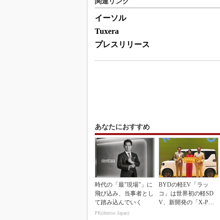
関連リンク
イーソル
Tuxera
プレスリリース
あなたにおすすめ
時代の「最"現場"」に
BYDの軽EV「ラッ
飛び込み、当事者とし
コ」は世界初の軽SD
て踏み込んでいく
V、新開発の「X-PAC
K」に電動システ...
PR(dentsu Japan)