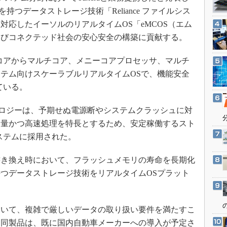
3Dプリンタ
産業オープンネット展
を持つデータストレージ技術「Reliance ファイルシス
デジタルツインとCAE
対応したイーソルのリアルタイムOS「eMCOS（エム
S＆OP
よびコネクテッド社会の安心安全の構築に貢献する。
インダストリー4.0
コアからマルチコア、メニーコアプロセッサ、マルチ
イノベーション
テム向けスケーラブルリアルタイムOSで、機能安全
製造業ビッグデータ
けている。
メイドインジャパン
テクノロジーは、予期せぬ電源断やシステムクラッシュに対
植物工場
容量かつ高速処理を特長とするため、安定稼働するスト
知財マネジメント
ステムに採用された。
海外生産
き換え時において、フラッシュメモリの寿命を長期化
グローバル設計・開発
つデータストレージ技術をリアルタイムOSプラット
制御セキュリティ
新型コロナへの対応
いて、複雑で厳しいデータの取り扱い要件を満たすこ
。同製品は、既に国内自動車メーカーへの導入が予定さ