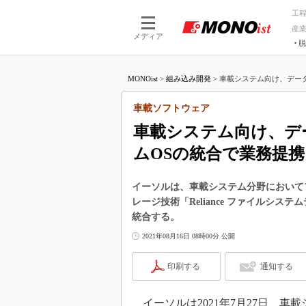
工
産
メディア
脱
つながる技術
AI×技術
MONOist
>
組み込み開発
>
車載システム向け、データ
つながる工場
AI×設備
つながるサービ
Physical
車載ソフトウェア
車載システム向け、デ
ムOSの統合で業務提携
イーソルは、車載システム分野においてフィ
レージ技術「Reliance ファイルシス
統合する。
2021年08月16日 08時00分 公開
印刷する
通知する
イーソルは2021年7月27日、車載