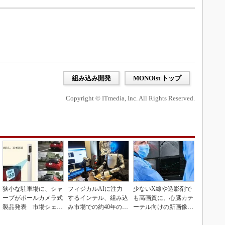
組み込み開発
MONOist トップ
Copyright © ITmedia, Inc. All Rights Reserved.
狭小な駐車場に、シャ
フィジカルAIに注力
少ないX線や造影剤で
ープがポールカメラ式
するインテル、組み込
も高画質に、心臓カテ
製品発表 市場シェア
み市場での約40年の実
ーテル向けの新画像技
10％目指す
績を生かせるか
術