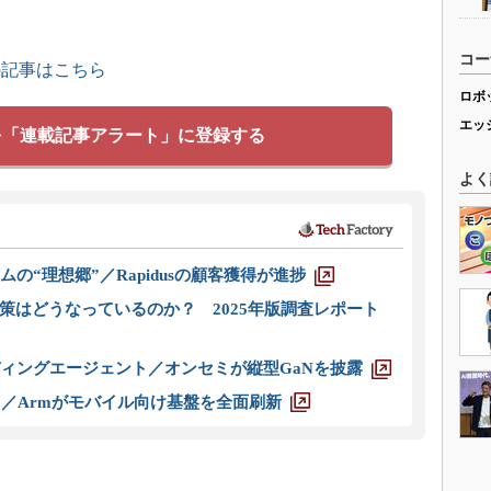
コー
の記事はこちら
ロボ
エッ
を「連載記事アラート」に登録する
よく
ムの“理想郷”／Rapidusの顧客獲得が進捗
策はどうなっているのか？ 2025年版調査レポート
ディングエージェント／オンセミが縦型GaNを披露
ス／Armがモバイル向け基盤を全面刷新