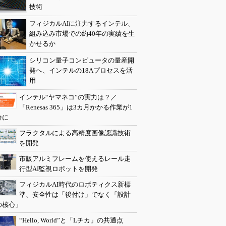
技術
フィジカルAIに注力するインテル、
組み込み市場での約40年の実績を生
かせるか
シリコン量子コンピュータの量産開
発へ、インテルの18Aプロセスを活
用
インテル“ヤマネコ”の実力は？／
「Renesas 365」は3カ月かかる作業が1
分に
フラクタルによる高精度画像認識技術
を開発
市販アルミフレームを使えるレール走
行型AI監視ロボットを開発
フィジカルAI時代のロボティクス新標
準、安全性は「後付け」でなく「設計
の核心」
“Hello, World”と「Lチカ」の共通点