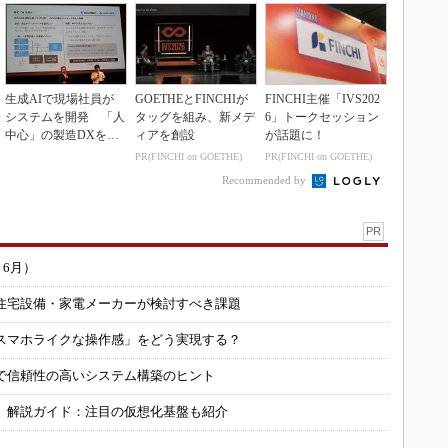
生成AIで現場社員が
GOETHEとFINCHIが
FINCHI主催「IVS202
システムを開発 「人
タッグを組み、新メデ
6」トークセッション
中心」の製造DXを自
ィアを創設
が話題に！
走させた3社の方法
PR(FINCHI on GOETHE)
PR(FINCHI on GOETHE)
Recommended by
PR
～6月）
住宅設備・家電メーカーが検討すべき課題
スマホライクな操作感」をどう実現する？
で信頼性の高いシステム構築のヒント
」解説ガイド：注目の仮想化基盤も紹介