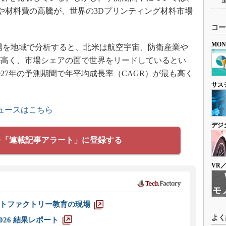
衰退や材料費の高騰が、世界の3Dプリンティング材料市場
コー
MO
場を地域で分析すると、北米は航空宇宙、防衛産業や
が高く、市場シェアの面で世界をリードしているとい
2027年の予測期間で年平均成長率（CAGR）が最も高く
サス
ュースはこちら
デジ
を「連載記事アラート」に登録する
VR
トファクトリー教育の現場
よく
026 結果レポート