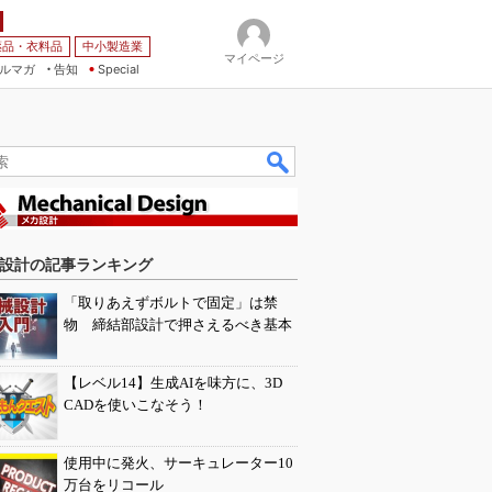
薬品・衣料品
中小製造業
マイページ
ルマガ
告知
Special
設計の記事ランキング
「取りあえずボルトで固定」は禁
物 締結部設計で押さえるべき基本
【レベル14】生成AIを味方に、3D
CADを使いこなそう！
使用中に発火、サーキュレーター10
万台をリコール