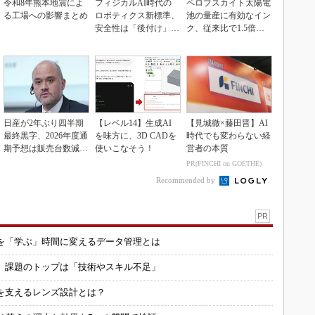
令和8年熊本地震によ
フィジカルAI時代の
ペロブスカイト太陽電
る工場への影響まとめ
ロボティクス新標準、
池の量産に有効なイン
安全性は「後付け」で
ク、従来比で1.5倍の
なく「設計の核心」
性能向上
日産が2年ぶり四半期
【レベル14】生成AI
【見城徹×藤田晋】AI
最終黒字、2026年度通
を味方に、3D CADを
時代でも変わらない経
期予想は販売台数減も
使いこなそう！
営者の本質
連結業績は維持
PR(FINCHI on GOETHE)
Recommended by
PR
を「学ぶ」時間に変えるデータ管理とは
用 課題のトップは「技術やスキル不足」
を支えるレンズ設計とは？