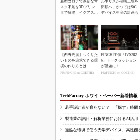
新型コロナで深刻なマ
ルネサスが高崎工場を
スク不足を3Dプリン
閉鎖へ、かつてはSiC
タで解消、イグアスが
デバイス生産の計画も
3Dマスクを開発
【西野亮廣】つくりた
FINCHI主催「IVS202
いものを追求できる環
6」トークセッション
境の作り方とは
が話題に！
PR(FINCHI on GOETHE)
PR(FINCHI on GOETHE)
TechFactory ホワイトペーパー新着情報
若手設計者が育たない？ 「探す」時間
製造業の設計・解析業務におけるAI活
過酷な環境で使う光学デバイス、高性能