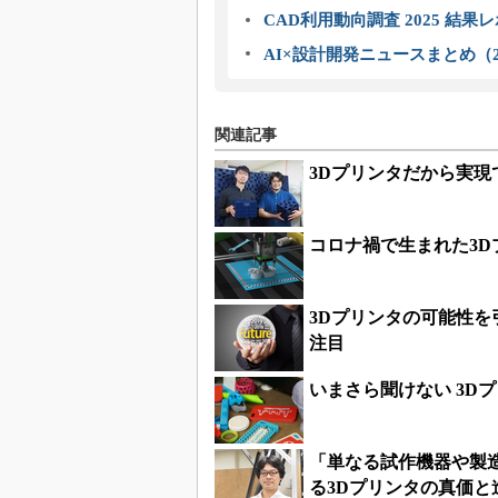
CAD利用動向調査 2025 結果
AI×設計開発ニュースまとめ（2
関連記事
3Dプリンタだから実
コロナ禍で生まれた3
3Dプリンタの可能性
注目
いまさら聞けない 3D
「単なる試作機器や製
る3Dプリンタの真価と