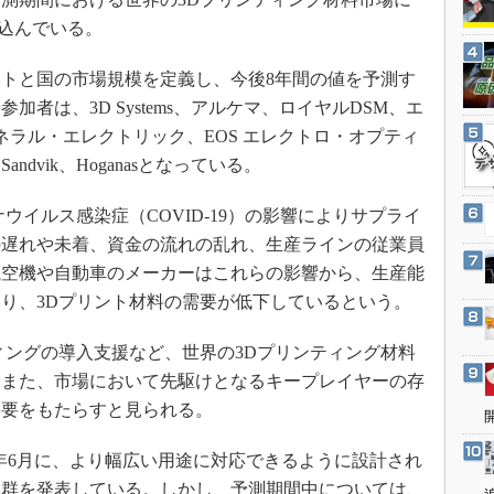
3Dプリンタ
産業オープンネット展
見込んでいる。
デジタルツインとCAE
S＆OP
トと国の市場規模を定義し、今後8年間の値を予測す
者は、3D Systems、アルケマ、ロイヤルDSM、エ
インダストリー4.0
s、ゼネラル・エレクトリック、EOS エレクトロ・オプティ
イノベーション
dvik、Hoganasとなっている。
製造業ビッグデータ
メイドインジャパン
イルス感染症（COVID-19）の影響によりサプライ
の遅れや未着、資金の流れの乱れ、生産ラインの従業員
植物工場
航空機や自動車のメーカーはこれらの影響から、生産能
知財マネジメント
り、3Dプリント材料の需要が低下しているという。
海外生産
グローバル設計・開発
ングの導入支援など、世界の3Dプリンティング材料
。また、市場において先駆けとなるキープレイヤーの存
制御セキュリティ
需要をもたらすと見られる。
新型コロナへの対応
020年6月に、より幅広い用途に対応できるように設計され
品群を発表している。しかし、予測期間中については、