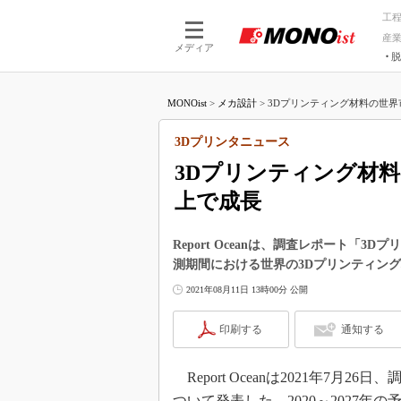
工
産
メディア
脱
つながる技術
AI×技術
MONOist
>
メカ設計
>
3Dプリンティング材料の世界市場、
つながる工場
AI×設備
つながるサービ
Physical
3Dプリンタニュース
3Dプリンティング材料の
上で成長
Report Oceanは、調査レポート「3
測期間における世界の3Dプリンティング
2021年08月11日 13時00分 公開
印刷する
通知する
Report Oceanは2021年7月26
ついて発表した。2020～2027