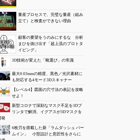
量産プロセスで、完璧な量産（組み
立て）と検査ができない理由
顧客の要望をうのみにするな 分析
まひを抜け出す「超上流のプロトタ
イピング」
3D技術が変えた「靴選び」の常識
最大0.03mmの精度、黒色／光沢素材に
も対応する4モード3Dスキャナー
【レベル4】図面の穴寸法の表記を攻略
せよ！
新型コロナで深刻なマスク不足を3Dプ
リンタで解消、イグアスが3Dマスクを
開発
6枚刃を搭載した新「ラムダッシュ パー
ムイン」 小型設計と意匠性をさらに