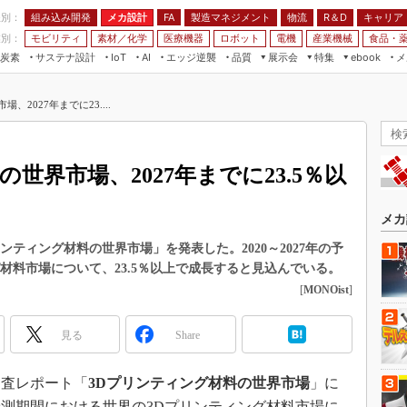
程別：
組み込み開発
メカ設計
製造マネジメント
物流
R＆D
キャリア
FA
業別：
モビリティ
素材／化学
医療機器
ロボット
電機
産業機械
食品・
炭素
サステナ設計
エッジ逆襲
品質
展示会
特集
メ
IoT
AI
ebook
伝承
組み込み開発
CEATEC
読者調査まとめ
編集後記
2027年までに23....
JIMTOF
保全
メカ設計
つながるクルマ
組込み/エッジ コンピューティング
ス
 AI
製造マネジメント
5G
展＆IoT/5Gソリューション展
VR／AR
FA
世界市場、2027年までに23.5％以
IIFES
モビリティ
フィールドサービス
国際ロボット展
素材／化学
FPGA
メカ
ジャパンモビリティショー
組み込み画像技術
Dプリンティング材料の世界市場」を発表した。2020～2027年の予
TECHNO-FRONTIER
材料市場について、23.5％以上で成長すると見込んでいる。
組み込みモデリング
人テク展
[
MONOist
]
Windows Embedded
スマート工場EXPO
車載ソフト開発
見る
Share
EdgeTech+
ISO26262
日本ものづくりワールド
日、調査レポート「
3Dプリンティング材料の世界市場
」に
無償設計ツール
AUTOMOTIVE WORLD
年の予測期間における世界の3Dプリンティング材料市場に