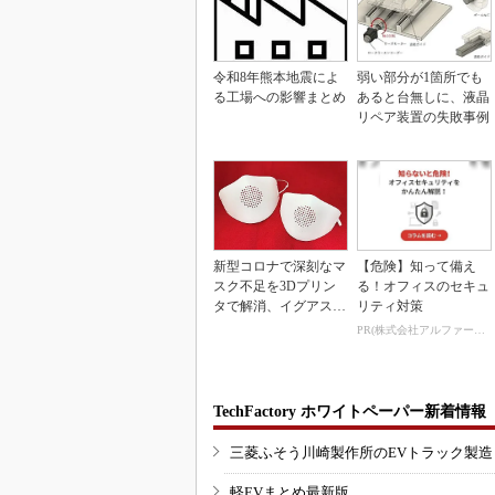
令和8年熊本地震によ
弱い部分が1箇所でも
る工場への影響まとめ
あると台無しに、液晶
リペア装置の失敗事例
新型コロナで深刻なマ
【危険】知って備え
スク不足を3Dプリン
る！オフィスのセキュ
タで解消、イグアスが
リティ対策
3Dマスクを開発
PR(株式会社アルファーテクノ)
TechFactory ホワイトペーパー新着情報
三菱ふそう川崎製作所のEVトラック製
軽EVまとめ最新版