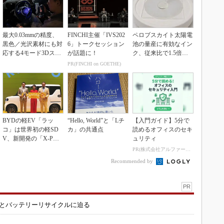
最大0.03mmの精度、
FINCHI主催「IVS202
ペロブスカイト太陽電
黒色／光沢素材にも対
6」トークセッション
池の量産に有効なイン
応する4モード3Dスキ
が話題に！
ク、従来比で1.5倍の
ャナー
性能向上
PR(FINCHI on GOETHE)
BYDの軽EV「ラッ
“Hello, World”と「Lチ
【入門ガイド】5分で
コ」は世界初の軽SD
カ」の共通点
読めるオフィスのセキ
V、新開発の「X-PAC
ュリティ
K」に電動システ...
PR(株式会社アルファーテクノ)
Recommended by
PR
造とバッテリーリサイクルに迫る