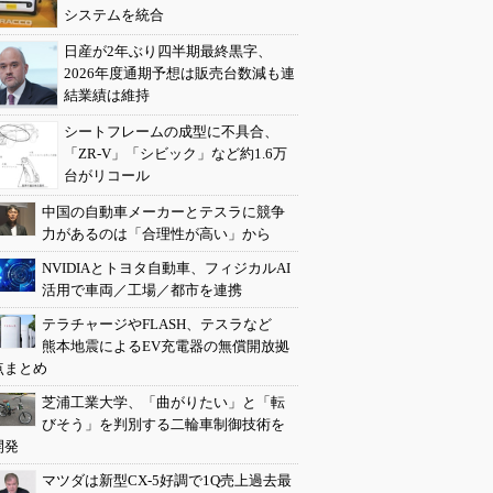
システムを統合
日産が2年ぶり四半期最終黒字、
2026年度通期予想は販売台数減も連
結業績は維持
シートフレームの成型に不具合、
「ZR-V」「シビック」など約1.6万
台がリコール
中国の自動車メーカーとテスラに競争
力があるのは「合理性が高い」から
NVIDIAとトヨタ自動車、フィジカルAI
活用で車両／工場／都市を連携
テラチャージやFLASH、テスラなど
熊本地震によるEV充電器の無償開放拠
点まとめ
芝浦工業大学、「曲がりたい」と「転
びそう」を判別する二輪車制御技術を
開発
マツダは新型CX-5好調で1Q売上過去最