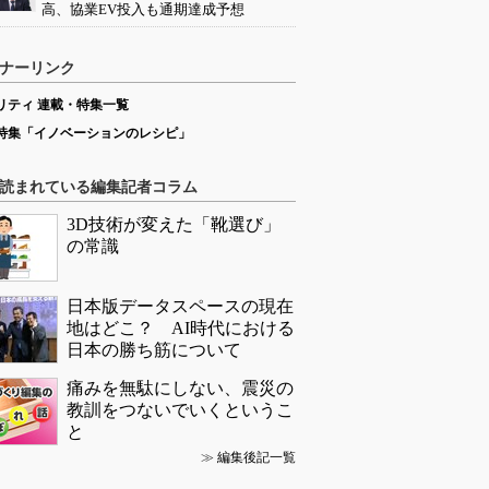
高、協業EV投入も通期達成予想
ナーリンク
リティ 連載・特集一覧
特集「イノベーションのレシピ」
読まれている編集記者コラム
3D技術が変えた「靴選び」
の常識
日本版データスペースの現在
地はどこ？ AI時代における
日本の勝ち筋について
痛みを無駄にしない、震災の
教訓をつないでいくというこ
と
≫
編集後記一覧