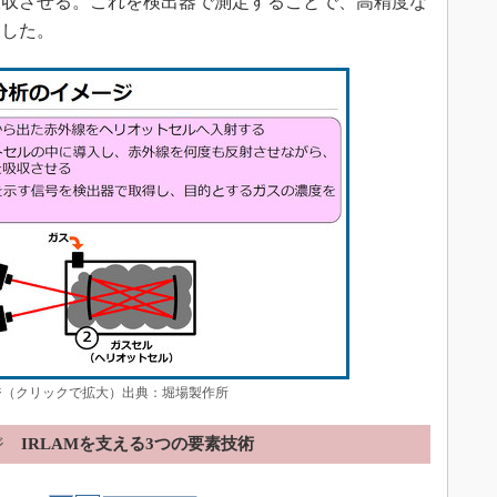
吸収させる。これを検出器で測定することで、高精度な
にした。
ージ（クリックで拡大）出典：堀場製作所
ジ
IRLAMを支える3つの要素技術