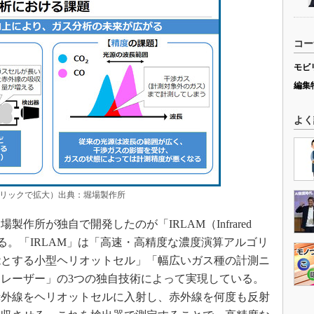
コー
モビ
編集
よく
リックで拡大）出典：堀場製作所
所が独自で開発したのが「IRLAM（Infrared
ation）」である。「IRLAM」は「高速・高精度な濃度演算アルゴリ
能とする小型ヘリオットセル」「幅広いガス種の計測ニ
レーザー」の3つの独自技術によって実現している。
赤外線をヘリオットセルに入射し、赤外線を何度も反射