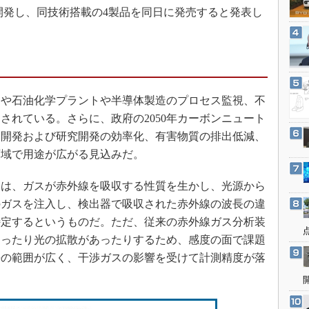
3Dプリンタ
を開発し、同技術搭載の4製品を同日に発売すると発表し
産業オープンネット展
デジタルツインとCAE
S＆OP
インダストリー4.0
イノベーション
や石油化学プラントや半導体製造のプロセス監視、不
製造業ビッグデータ
されている。さらに、政府の2050年カーボンニュート
メイドインジャパン
ー開発および研究開発の効率化、有害物質の排出低減、
領域で用途が広がる見込みだ。
植物工場
知財マネジメント
は、ガスが赤外線を吸収する性質を生かし、光源から
海外生産
のガスを注入し、検出器で吸収された赤外線の波長の違
グローバル設計・開発
特定するというものだ。ただ、従来の赤外線ガス分析装
あったり光の拡散があったりするため、感度の面で課題
制御セキュリティ
長の範囲が広く、干渉ガスの影響を受けて計測精度が落
新型コロナへの対応