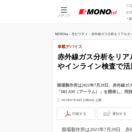
工
産
メディア
脱
つながる技術
AI×技術
MONOist
>
モビリティ
>
赤外線ガス分析をリアルタイ
つながる工場
AI×設備
つながるサービ
Physical
車載デバイス
赤外線ガス分析をリア
やインライン検査で活
堀場製作所は2021年7月29日、赤外
「IRLAM（アーラム）」を開発し、同
2021年07月30日 12時50分 公開
印刷する
通知する
堀場製作所は2021年7月29日