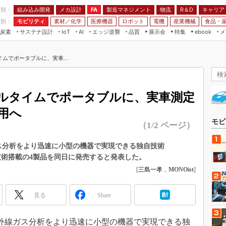
程別：
組み込み開発
メカ設計
製造マネジメント
物流
R＆D
キャリア
FA
業別：
モビリティ
素材／化学
医療機器
ロボット
電機
産業機械
食品・
炭素
サステナ設計
エッジ逆襲
品質
展示会
特集
メ
IoT
AI
ebook
伝承
組み込み開発
CEATEC
読者調査まとめ
編集後記
ムでポータブルに、実車...
JIMTOF
保全
メカ設計
つながるクルマ
組込み/エッジ コンピューティング
ス
 AI
製造マネジメント
5G
展＆IoT/5Gソリューション展
VR／AR
FA
ルタイムでポータブルに、実車測定
IIFES
モビリティ
フィールドサービス
用へ
国際ロボット展
素材／化学
FPGA
モビ
（1/2 ページ）
ジャパンモビリティショー
組み込み画像技術
TECHNO-FRONTIER
線ガス分析をより迅速に小型の機器で実現できる独自技術
組み込みモデリング
技術搭載の4製品を同日に発売すると発表した。
人テク展
Windows Embedded
[
三島一孝
，
MONOist
]
スマート工場EXPO
車載ソフト開発
EdgeTech+
見る
Share
ISO26262
日本ものづくりワールド
無償設計ツール
AUTOMOTIVE WORLD
、赤外線ガス分析をより迅速に小型の機器で実現できる独