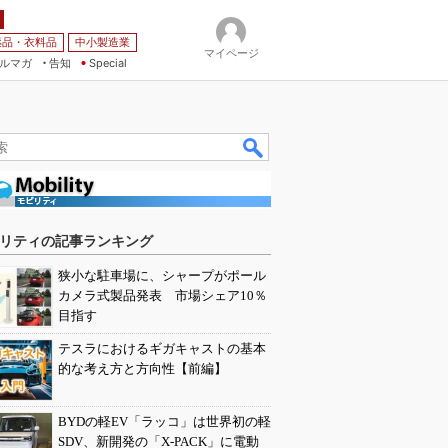
薬品・衣料品
中小製造業
マイページ
ルマガ
告知
Special
リティの記事ランキング
狭小な駐車場に、シャープがポール
カメラ式製品発表 市場シェア10％
目指す
テスラにおけるギガキャストの基本
的な考え方と方向性【前編】
BYDの軽EV「ラッコ」は世界初の軽
SDV、新開発の「X-PACK」に電動