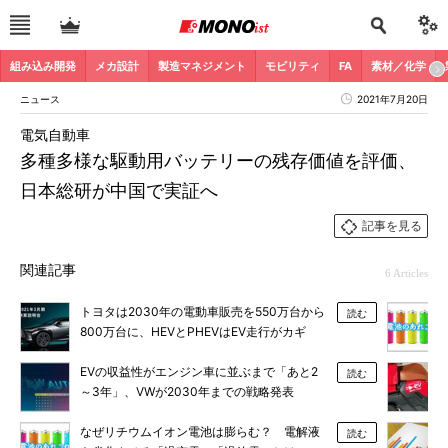
組み込み開発
メカ設計
製造マネジメント
モビリティ
FA
素材／化学
ニュース
2021年7月20日
電気自動車
多種多様な駆動用バッテリーの残存価値を評価、
日本総研が中国で実証へ
記事を見る
関連記事
6 Articles
トヨタは2030年の電動車販売を550万台から
読む
800万台に、HEVとPHEVはEV走行がカギ
EVの収益性がエンジン車に並ぶまで「あと2
読む
～3年」、VWが2030年までの戦略発表
なぜリチウムイオン電池は膨らむ？ 電解液
読む