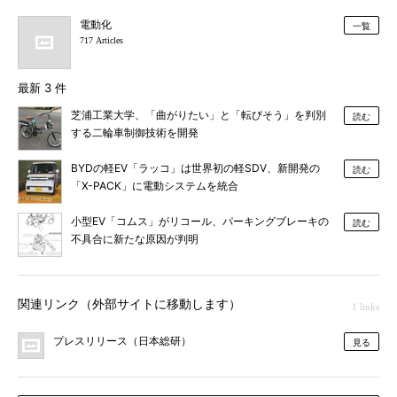
電動化
一覧
717 Articles
最新 3 件
芝浦工業大学、「曲がりたい」と「転びそう」を判別
読む
する二輪車制御技術を開発
BYDの軽EV「ラッコ」は世界初の軽SDV、新開発の
読む
「X-PACK」に電動システムを統合
小型EV「コムス」がリコール、パーキングブレーキの
読む
不具合に新たな原因が判明
関連リンク（外部サイトに移動します）
1 links
プレスリリース（日本総研）
見る