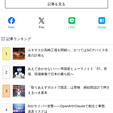
記事を見る
Share
Post
LINE
Hatena
記事ランキング
ルネサスが高崎工場を閉鎖へ、かつてはSiCデバイス生
産の計画も
あえて歩かせない――準国産ヒューマノイド「D1」登
場、現場稼働で日本の勝ち筋へ
「取りあえずボルトで固定」は禁物 締結部設計で押さ
えるべき基本
AIがサイバー攻撃――OpenAIやClaudeで相次ぐ事態、
波及リスクは