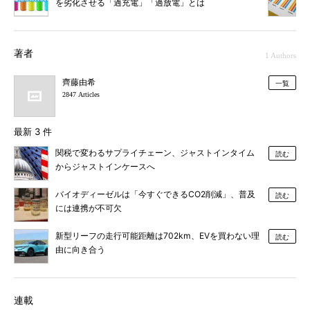
を劣化させる「過充電」「過放電」とは
著者
1 Authors
齊藤由希
一覧
2847 Articles
最新 3 件
関税で変わるサプライチェーン、ジャストインタイム
読む
からジャストインケースへ
バイオディーゼルは「今すぐできるCO2削減」、普及
読む
には連携が不可欠
新型リーフの走行可能距離は702km、EVを買わない理
読む
由に向き合う
連載