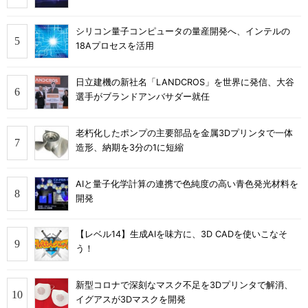
シリコン量子コンピュータの量産開発へ、インテルの
18Aプロセスを活用
日立建機の新社名「LANDCROS」を世界に発信、大谷
選手がブランドアンバサダー就任
老朽化したポンプの主要部品を金属3Dプリンタで一体
造形、納期を3分の1に短縮
AIと量子化学計算の連携で色純度の高い青色発光材料を
開発
【レベル14】生成AIを味方に、3D CADを使いこなそ
う！
新型コロナで深刻なマスク不足を3Dプリンタで解消、
イグアスが3Dマスクを開発