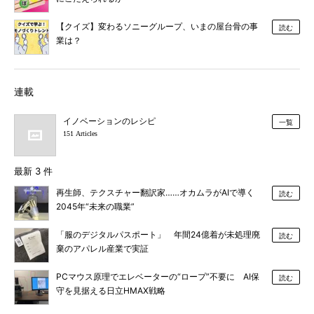
【クイズ】変わるソニーグループ、いまの屋台骨の事
読む
業は？
連載
イノベーションのレシピ
一覧
151 Articles
最新 3 件
再生師、テクスチャー翻訳家……オカムラがAIで導く
読む
2045年“未来の職業”
「服のデジタルパスポート」 年間24億着が未処理廃
読む
棄のアパレル産業で実証
PCマウス原理でエレベーターの“ロープ”不要に AI保
読む
守を見据える日立HMAX戦略