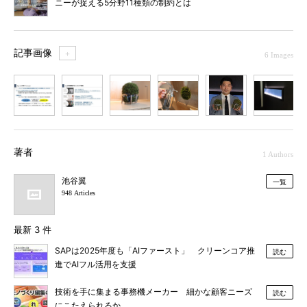
ニーが捉える5分野11種類の制約とは
記事画像
＋
6 Images
1
2
3
4
5
6
著者
1 Authors
池谷翼
一覧
948 Articles
最新 3 件
SAPは2025年度も「AIファースト」 クリーンコア推
読む
進でAIフル活用を支援
技術を手に集まる事務機メーカー 細かな顧客ニーズ
読む
にこたえられるか