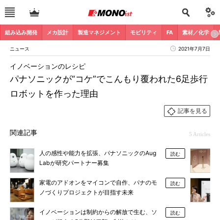
組み込み開発
メカ設計
製造マネジメント
モビリティ
FA
素材／化学
ニュース
2021年7月7日
イノベーションのレシピ
パナソニックが“コケ”でこんもり覆われた6足歩行
ロボットを作った理由
記事を見る
関連記事
5 Articles
人の感性や能力を拡張、パナソニックのAug
読む
Labが研究パートナー募集
家電のアドオンをマイコンで自作、パナのモ
読む
ノづくりプロジェクトが目指す未来
イノベーションは制約からの解放で生む、ソ
読む