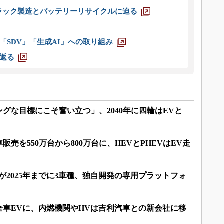
ラック製造とバッテリーリサイクルに迫る
「SDV」「生成AI」への取り組み
返る
グな目標にこそ奮い立つ」、2040年に四輪はEVと
車販売を550万台から800万台に、HEVとPHEVはEV走
ダが2025年までに3車種、独自開発の専用プラットフォ
に全車EVに、内燃機関やHVは吉利汽車との新会社に移