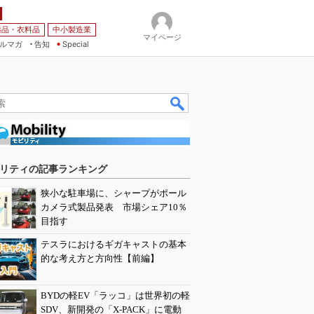
薬品・衣料品
中小製造業
マイページ
ルマガ
告知
Special
リティの記事ランキング
狭小な駐車場に、シャープがポール
カメラ式製品発表 市場シェア10％
目指す
テスラにおけるギガキャストの基本
的な考え方と方向性【前編】
BYDの軽EV「ラッコ」は世界初の軽
SDV、新開発の「X-PACK」に電動