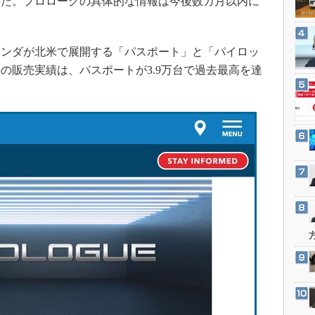
した。プロローグの具体的な情報は今後数カ月以内に
3Dプリンタ
産業オープンネット展
デジタルツインとCAE
S＆OP
ンダが北米で展開する「パスポート」と「パイロッ
年の販売実績は、パスポートが3.9万台で過去最高を達
インダストリー4.0
イノベーション
製造業ビッグデータ
メイドインジャパン
植物工場
知財マネジメント
海外生産
グローバル設計・開発
制御セキュリティ
新型コロナへの対応