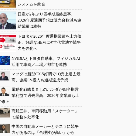
システムを統合
日産が2年ぶり四半期最終黒字、
2026年度通期予想は販売台数減も連
結業績は維持
トヨタが2026年度通期業績を上方修
正、好調なHEVは次世代電池で競争
力を強化へ
NVIDIAとトヨタ自動車、フィジカルAI
活用で車両／工場／都市を連携
マツダは新型CX-5好調で1Q売上過去最
高、協業EV投入も通期達成予想
電動化戦略見直しのホンダが四半期営
業利益で過去最高、2026年度業績も上
方修正
商船三井、車両移動用「スケーター」
で業務を効率化
中国の自動車メーカーとテスラに競争
力があるのは「合理性が高い」から