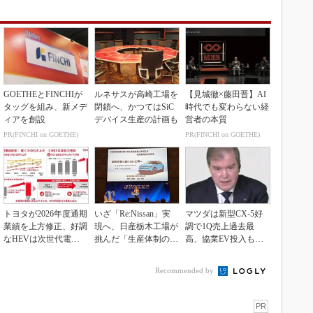
GOETHEとFINCHIが
ルネサスが高崎工場を
【見城徹×藤田晋】AI
タッグを組み、新メデ
閉鎖へ、かつてはSiC
時代でも変わらない経
ィアを創設
デバイス生産の計画も
営者の本質
PR(FINCHI on GOETHE)
PR(FINCHI on GOETHE)
トヨタが2026年度通期
いざ「Re:Nissan」実
マツダは新型CX-5好
業績を上方修正、好調
現へ、日産栃木工場が
調で1Q売上過去最
なHEVは次世代電池
挑んだ「生産体制の比
高、協業EV投入も通
で競争力を強化へ
例化」
期達成予想
Recommended by
PR