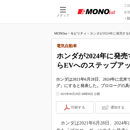
工
産
メディア
脱
つながる技術
AI×技術
MONOist
>
モビリティ
>
ホンダが2024年に発売するE
つながる工場
AI×設備
つながるサービ
Physical
電気自動車
ホンダが2024年に発
らEVへのステップア
ホンダは2021年6月28日、2024年に
グ」にすると発表した。プロローグの具
2021年06月29日 06時00分 公開
印刷する
通知する
ホンダは2021年6月28日、202