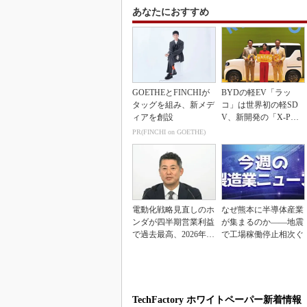
あなたにおすすめ
GOETHEとFINCHIが
BYDの軽EV「ラッ
タッグを組み、新メデ
コ」は世界初の軽SD
ィアを創設
V、新開発の「X-PAC
K」に電動システ...
PR(FINCHI on GOETHE)
電動化戦略見直しのホ
なぜ熊本に半導体産業
ンダが四半期営業利益
が集まるのか――地震
で過去最高、2026年度
で工場稼働停止相次ぐ
業績も上方修正
TechFactory ホワイトペーパー新着情報