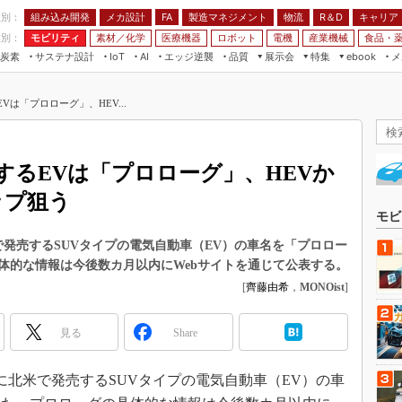
程別：
組み込み開発
メカ設計
製造マネジメント
物流
R＆D
キャリア
FA
業別：
モビリティ
素材／化学
医療機器
ロボット
電機
産業機械
食品・
炭素
サステナ設計
エッジ逆襲
品質
展示会
特集
メ
IoT
AI
ebook
伝承
組み込み開発
CEATEC
読者調査まとめ
編集後記
Vは「プロローグ」、HEV...
JIMTOF
保全
メカ設計
つながるクルマ
組込み/エッジ コンピューティング
ス
 AI
製造マネジメント
5G
展＆IoT/5Gソリューション展
VR／AR
FA
売するEVは「プロローグ」、HEVか
IIFES
モビリティ
フィールドサービス
ップ狙う
国際ロボット展
素材／化学
FPGA
モビ
ジャパンモビリティショー
組み込み画像技術
北米で発売するSUVタイプの電気自動車（EV）の車名を「プロロー
TECHNO-FRONTIER
体的な情報は今後数カ月以内にWebサイトを通じて公表する。
組み込みモデリング
人テク展
[
齊藤由希
，
MONOist
]
Windows Embedded
スマート工場EXPO
車載ソフト開発
見る
Share
EdgeTech+
ISO26262
日本ものづくりワールド
4年に北米で発売するSUVタイプの電気自動車（EV）の車
無償設計ツール
AUTOMOTIVE WORLD