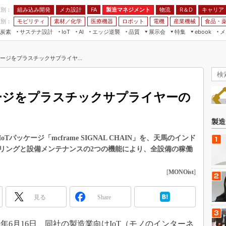
程別：
組み込み開発
メカ設計
製造マネジメント
物流
R＆D
キャリア
FA
業別：
モビリティ
素材／化学
医療機器
ロボット
電機
産業機械
食品・
炭素
サステナ設計
エッジ逆襲
品質
展示会
特集
メ
IoT
AI
ebook
伝承
組み込み開発
CEATEC
読者調査まとめ
編集後記
ケージをプラスチックサプライヤ...
JIMTOF
保全
メカ設計
つながるクルマ
組込み/エッジ コンピューティング
ス
 AI
製造マネジメント
5G
展＆IoT/5Gソリューション展
VR／AR
FA
ケージをプラスチックサプライヤーの
IIFES
モビリティ
フィールドサービス
国際ロボット展
素材／化学
FPGA
製造
ジャパンモビリティショー
組み込み画像技術
ッケージ「mcframe SIGNAL CHAIN」を、天馬のインド
TECHNO-FRONTIER
リングと設備メンテナンスの2つの機能により、全設備の稼働
組み込みモデリング
人テク展
Windows Embedded
[
MONOist
]
スマート工場EXPO
車載ソフト開発
EdgeTech+
見る
Share
ISO26262
日本ものづくりワールド
無償設計ツール
AUTOMOTIVE WORLD
年6月16日、同社の製造業向けIoT（モノのインターネ