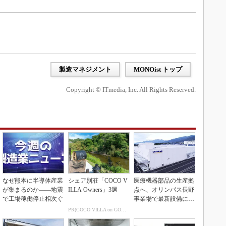
製造マネジメント
MONOist トップ
Copyright © ITmedia, Inc. All Rights Reserved.
なぜ熊本に半導体産業
シェア別荘「COCO V
医療機器部品の生産拠
が集まるのか――地震
ILLA Owners」3選
点へ、オリンパス長野
で工場稼働停止相次ぐ
事業場で最新設備に機
能集約
PR(COCO VILLA on GOETHE)