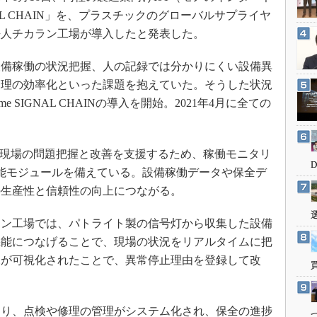
3Dプリンタ
産業オープンネット展
GNAL CHAIN」を、プラスチックのグローバルサプライヤ
デジタルツインとCAE
法人チカラン工場が導入したと発表した。
S＆OP
設備稼働の状況把握、人の記録では分かりにくい設備異
インダストリー4.0
管理の効率化といった課題を抱えていた。そうした状況
イノベーション
me SIGNAL CHAINの導入を開始。2021年4月に全ての
製造業ビッグデータ
。
メイドインジャパン
Nは、製造現場の問題把握と改善を支援するため、稼働モニタリ
植物工場
能モジュールを備えている。設備稼働データや保全デ
知財マネジメント
の生産性と信頼性の向上につながる。
海外生産
ン工場では、パトライト製の信号灯から収集した設備
グローバル設計・開発
機能につなげることで、現場の状況をリアルタイムに把
制御セキュリティ
況が可視化されたことで、異常停止理由を登録して改
新型コロナへの対応
り、点検や修理の管理がシステム化され、保全の進捗