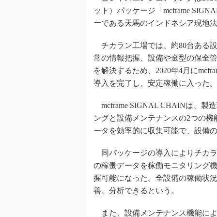
ット）パッケージ「mcframe SI
ーである天馬のインドネシア現地
チカラン工場では、約80台ある
常の情報把握、設備や金型の保全
を解決するため、2020年4月にmcfra
導入を完了し、安定稼働に入った
mcframe SIGNAL CHAI
ングと設備メンテナンスの2つの機
ータを効率的に収集可能で、設備
同パッケージの導入によりチカラ
の稼働データを稼働モニタリング
握可能になった。全設備の稼働状
善、分析できるという。
また、設備メンテナンス機能によ