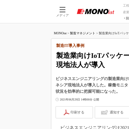
工
産
メディア
脱
つながる技術
AI×技術
MONOist
>
製造マネジメント
>
製造業向けIoTパッ
つながる工場
AI×設備
つながるサービ
Physical
製造IT導入事例
製造業向けIoTパッ
現地法人が導入
ビジネスエンジニアリングの製造業向けIoTパ
ネシア現地法人が導入した。稼働モニタ
状況を効率的に把握可能になった。
2021年06月29日 14時00分 公開
印刷する
通知する
ビジネスエンジニアリングは2021