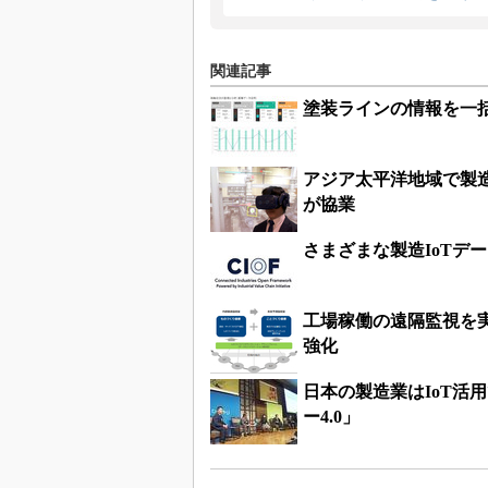
関連記事
塗装ラインの情報を一括
アジア太平洋地域で製造
が協業
さまざまな製造IoTデー
工場稼働の遠隔監視を実
強化
日本の製造業はIoT活
ー4.0」