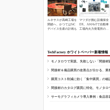
ルネサスが高崎工場を
マツダが挑む設備保全
閉鎖へ、かつてはSiC
DX、AIやIoTで自動車
デバイス生産の計画も
工場内火力発電所の現
地点検ゼロへ
TechFactory ホワイトペーパー新着情報
モノタロウで実践、失敗しない「間接材
間接材＆備品購買の改善点が分かる、業
購買コスト削減に効く「集中購買」の秘
間接材のカタログ購買に特化、モノタロ
サーモグラフィカメラ導入事例：食品容