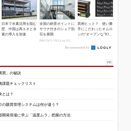
日本で水素活用を阻む
全国の絶景ポイントに
異例ヒット？ 使い勝
壁、中国は再エネと水
サウナ付きのシェア別
手にこだわったオムロ
素の導入を加速
荘を展開
ンの“オープンな”IO-L
inkマスター
PR(COCO VILLA on GOETHE)
Recommended by
PR
購買」の秘訣
務課題チェックリスト
訣とは？
ウの購買管理システムは何が違う？
器開発現場に学ぶ「温度ムラ」把握の方法