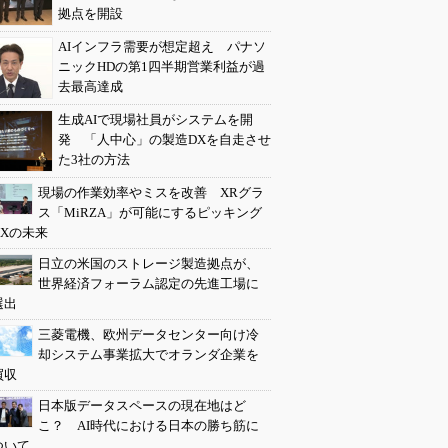
拠点を開設
AIインフラ需要が想定超え パナソ
ニックHDの第1四半期営業利益が過
去最高達成
生成AIで現場社員がシステムを開
発 「人中心」の製造DXを自走させ
た3社の方法
現場の作業効率やミスを改善 XRグラ
ス「MiRZA」が可能にするピッキング
DXの未来
日立の米国のストレージ製造拠点が、
世界経済フォーラム認定の先進工場に
選出
三菱電機、欧州データセンター向け冷
却システム事業拡大でオランダ企業を
買収
日本版データスペースの現在地はど
こ？ AI時代における日本の勝ち筋に
ついて