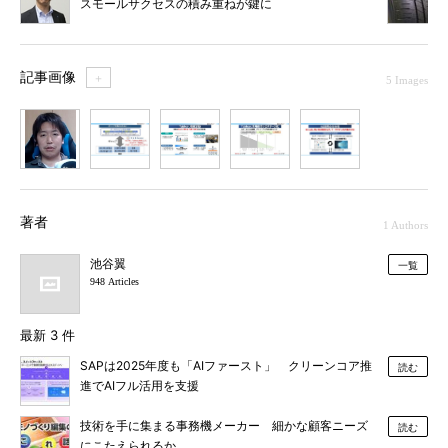
スモールサクセスの積み重ねが鍵に
記事画像
＋
5 Images
1
2
3
4
5
著者
1 Authors
池谷翼
一覧
948 Articles
最新 3 件
SAPは2025年度も「AIファースト」 クリーンコア推
読む
進でAIフル活用を支援
技術を手に集まる事務機メーカー 細かな顧客ニーズ
読む
にこたえられるか