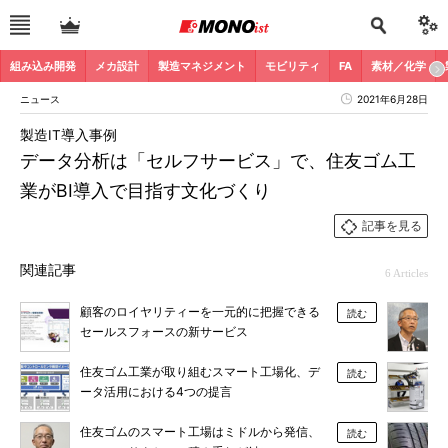
組み込み開発
メカ設計
製造マネジメント
モビリティ
FA
素材／化学
ニュース
2021年6月28日
製造IT導入事例
データ分析は「セルフサービス」で、住友ゴム工
業がBI導入で目指す文化づくり
記事を見る
関連記事
6 Articles
顧客のロイヤリティーを一元的に把握できる
読む
セールスフォースの新サービス
住友ゴム工業が取り組むスマート工場化、デ
読む
ータ活用における4つの提言
住友ゴムのスマート工場はミドルから発信、
読む