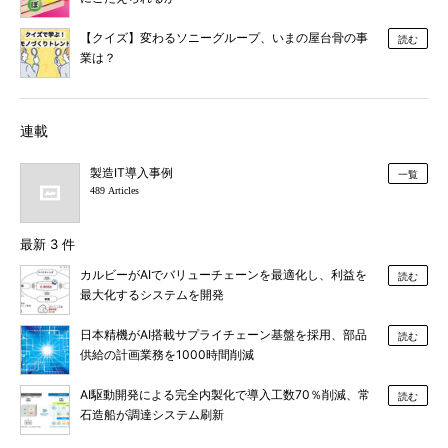
【クイズ】変わるソニーグループ、いまの屋台骨の事
読む
業は？
連載
製造IT導入事例
一覧
489 Articles
最新 3 件
カルビーがAIでバリューチェーンを最適化し、利益を
読む
最大化するシステムを開発
日本精機がAI搭載サプライチェーン基盤を採用、部品
読む
供給の計画業務を1000時間削減
AI駆動開発による完全内製化で導入工数70％削減、常
読む
石造船が調達システム刷新