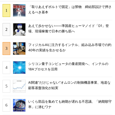
「取りあえずボルトで固定」は禁物 締結部設計で押さ
えるべき基本
あえて歩かせない――準国産ヒューマノイド「D1」登
場、現場稼働で日本の勝ち筋へ
フィジカルAIに注力するインテル、組み込み市場での約
40年の実績を生かせるか
シリコン量子コンピュータの量産開発へ、インテルの
18Aプロセスを活用
AI関連“だけじゃない”オムロンの制御機器事業、地道な
顧客基盤強化が結実
いくら部品を集めても納期が遅れる不思議、「納期順守
率」に潜むワナ