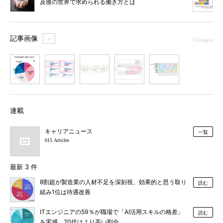
及後の世界で求められる働き方とは
記事画像
＋
5 Images
1
2
3
4
5
連載
キャリアニュース
一覧
615 Articles
最新 3 件
8割超が製造業の人材不足を深刻視、効果的と思う取り
読む
組み1位は待遇改善
ITエンジニアの59％が職場で「AI活用スキルの格差」
読む
を実感、20代はより高い割合