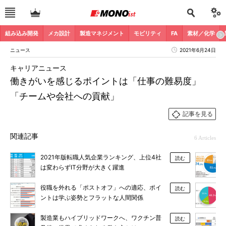
組み込み開発
メカ設計
製造マネジメント
モビリティ
FA
素材／化学
ニュース
2021年6月24日
キャリアニュース
働きがいを感じるポイントは「仕事の難易度」
「チームや会社への貢献」
記事を見る
関連記事
6 Articles
2021年版転職人気企業ランキング、上位4社
読む
は変わらずIT分野が大きく躍進
役職を外れる「ポストオフ」への適応、ポイ
読む
ントは学ぶ姿勢とフラットな人間関係
製造業もハイブリッドワークへ、ワクチン普
読む